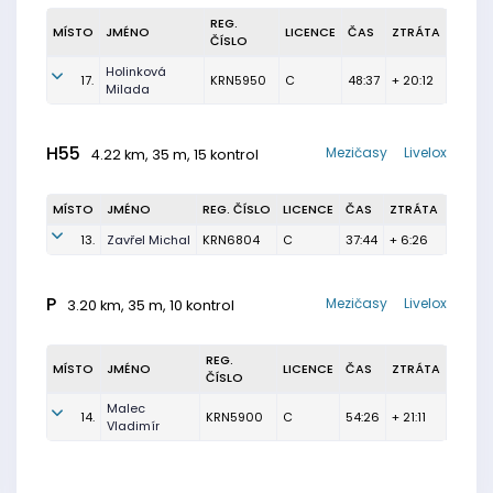
REG.
MÍSTO
JMÉNO
LICENCE
ČAS
ZTRÁTA
ČÍSLO
Holinková
17.
KRN5950
C
48:37
+ 20:12
Milada
H55
Mezičasy
Livelox
4.22 km, 35 m, 15 kontrol
MÍSTO
JMÉNO
REG. ČÍSLO
LICENCE
ČAS
ZTRÁTA
13.
Zavřel Michal
KRN6804
C
37:44
+ 6:26
P
Mezičasy
Livelox
3.20 km, 35 m, 10 kontrol
REG.
MÍSTO
JMÉNO
LICENCE
ČAS
ZTRÁTA
ČÍSLO
Malec
14.
KRN5900
C
54:26
+ 21:11
Vladimír