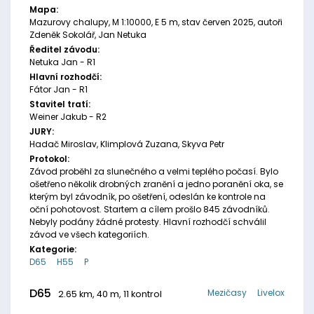
Mapa:
Mazurovy chalupy, M 1:10000, E 5 m, stav červen 2025, autoři
Zdeněk Sokolář, Jan Netuka
Ředitel závodu:
Netuka Jan - R1
Hlavní rozhodčí:
Fátor Jan - R1
Stavitel tratí:
Weiner Jakub - R2
JURY:
Hadač Miroslav, Klimplová Zuzana, Skyva Petr
Protokol:
Závod proběhl za slunečného a velmi teplého počasí. Bylo
ošetřeno několik drobných zranění a jedno poranění oka, se
kterým byl závodník, po ošetření, odeslán ke kontrole na
oční pohotovost. Startem a cílem prošlo 845 závodníků.
Nebyly podány žádné protesty. Hlavní rozhodčí schválil
závod ve všech kategoriích.
Kategorie:
D65
H55
P
D65
Mezičasy
Livelox
2.65 km, 40 m, 11 kontrol