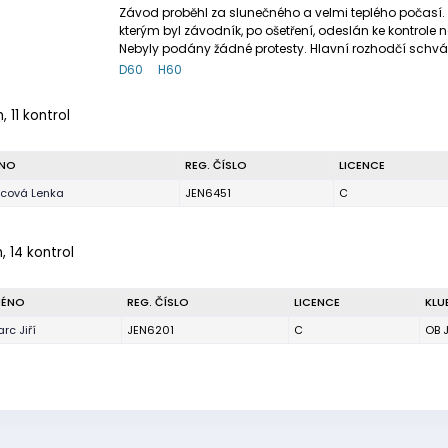
Závod proběhl za slunečného a velmi teplého počasí. 
kterým byl závodník, po ošetření, odeslán ke kontrole
Nebyly podány žádné protesty. Hlavní rozhodčí schvál
D60
H60
, 11 kontrol
NO
REG. ČÍSLO
LICENCE
rcová Lenka
JEN6451
C
, 14 kontrol
MÉNO
REG. ČÍSLO
LICENCE
KLU
arc Jiří
JEN6201
C
OB 