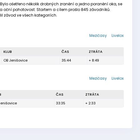
Bylo ošetřeno několik drobných zranění a jedno poranění oka, se
 na oční pohotovost. Startem a cílem prošlo 845 závodníků.
il závod ve všech kategoriích.
Mezičasy
Livelox
KLUB
ČAS
ZTRÁTA
OB Jenišovice
35:44
+ 8:49
Mezičasy
Livelox
B
ČAS
ZTRÁTA
Jenišovice
33:35
+ 2:33