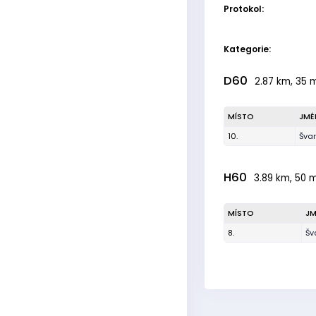
Protokol:
Kategorie:
D60
2.87 km, 35 m
MÍSTO
JMÉ
10.
Šva
H60
3.89 km, 50 m
MÍSTO
J
8.
Šv