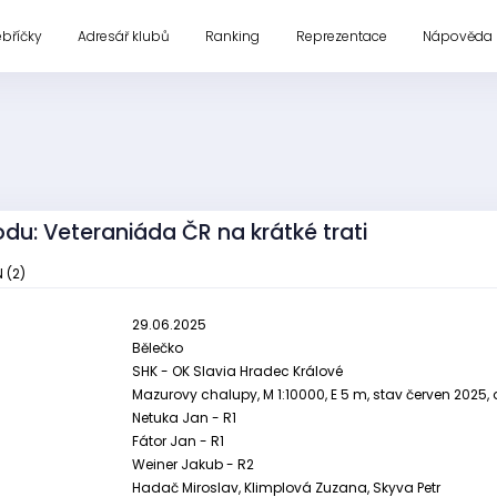
ebříčky
Adresář klubů
Ranking
Reprezentace
Nápověda
du: Veteraniáda ČR na krátké trati
 (2)
29.06.2025
Bělečko
SHK - OK Slavia Hradec Králové
Mazurovy chalupy, M 1:10000, E 5 m, stav červen 2025,
Netuka Jan - R1
Fátor Jan - R1
Weiner Jakub - R2
Hadač Miroslav, Klimplová Zuzana, Skyva Petr