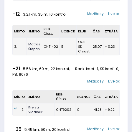
H12
Mezičasy
Livelox
3.21 km, 35 m, 10 kontrol
REG.
MÍSTO
JMÉNO
LICENCE
KLUB
ČAS
ZTRÁTA
ČÍSLO
OOB
Matras
3.
CHT1402
B
SK
25:07
+ 0:23
Štěpán
Chrast
H21
5.56 km, 60 m, 22 kontrol,
Rank. koef.
: 1, KS koef.: 0,
PB: 8076
Mezičasy
Livelox
REG.
MÍSTO
JMÉNO
LICENCE
ČAS
ZTRÁTA
ČÍSLO
Krejsa
9.
CHT9202
C
41:28
+ 9:22
Vladimír
H35
Mezičasy
Livelox
5.45 km, 50 m, 20 kontrol