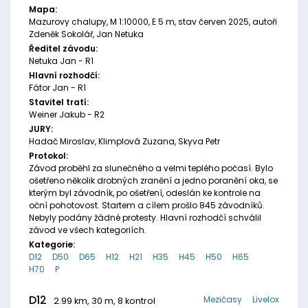
Mapa:
Mazurovy chalupy, M 1:10000, E 5 m, stav červen 2025, autoři
Zdeněk Sokolář, Jan Netuka
Ředitel závodu:
Netuka Jan - R1
Hlavní rozhodčí:
Fátor Jan - R1
Stavitel tratí:
Weiner Jakub - R2
JURY:
Hadač Miroslav, Klimplová Zuzana, Skyva Petr
Protokol:
Závod proběhl za slunečného a velmi teplého počasí. Bylo
ošetřeno několik drobných zranění a jedno poranění oka, se
kterým byl závodník, po ošetření, odeslán ke kontrole na
oční pohotovost. Startem a cílem prošlo 845 závodníků.
Nebyly podány žádné protesty. Hlavní rozhodčí schválil
závod ve všech kategoriích.
Kategorie:
D12
D50
D65
H12
H21
H35
H45
H50
H65
H70
P
D12
Mezičasy
Livelox
2.99 km, 30 m, 8 kontrol