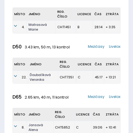
REG.
MÍSTO
JMÉNO
LICENCE
ČAS
ZTRÁTA
ČÍSLO
Matrasová
4.
CHT1451
B
28:14
+ 3:35
Marie
D50
Mezičasy
Livelox
3.43 km, 50 m, 13 kontrol
REG.
MÍSTO
JMÉNO
LICENCE
ČAS
ZTRÁTA
ČÍSLO
Ďoubalíková
22.
CHT7351
C
45:17
+ 13:21
Veronika
D65
Mezičasy
Livelox
2.65 km, 40 m, 11 kontrol
REG.
MÍSTO
JMÉNO
LICENCE
ČAS
ZTRÁTA
ČÍSLO
Jansová
8.
CHT5852
C
39:06
+ 10:41
Alena