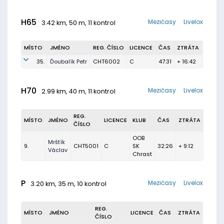
H65
Mezičasy
Livelox
3.42 km, 50 m, 11 kontrol
MÍSTO
JMÉNO
REG. ČÍSLO
LICENCE
ČAS
ZTRÁTA
35.
Ďoubalík Petr
CHT6002
C
47:31
+ 16:42
H70
Mezičasy
Livelox
2.99 km, 40 m, 11 kontrol
REG.
MÍSTO
JMÉNO
LICENCE
KLUB
ČAS
ZTRÁTA
ČÍSLO
OOB
Mrštík
9.
CHT5001
C
SK
32:26
+ 9:12
Václav
Chrast
P
Mezičasy
Livelox
3.20 km, 35 m, 10 kontrol
REG.
MÍSTO
JMÉNO
LICENCE
ČAS
ZTRÁTA
ČÍSLO