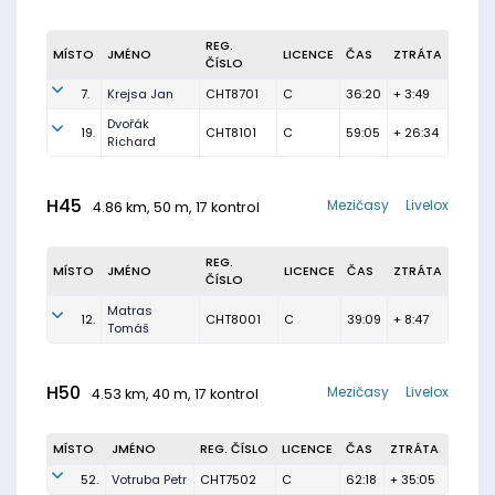
REG.
MÍSTO
JMÉNO
LICENCE
ČAS
ZTRÁTA
ČÍSLO
7.
Krejsa Jan
CHT8701
C
36:20
+ 3:49
Dvořák
19.
CHT8101
C
59:05
+ 26:34
Richard
H45
Mezičasy
Livelox
4.86 km, 50 m, 17 kontrol
REG.
MÍSTO
JMÉNO
LICENCE
ČAS
ZTRÁTA
ČÍSLO
Matras
12.
CHT8001
C
39:09
+ 8:47
Tomáš
H50
Mezičasy
Livelox
4.53 km, 40 m, 17 kontrol
MÍSTO
JMÉNO
REG. ČÍSLO
LICENCE
ČAS
ZTRÁTA
52.
Votruba Petr
CHT7502
C
62:18
+ 35:05