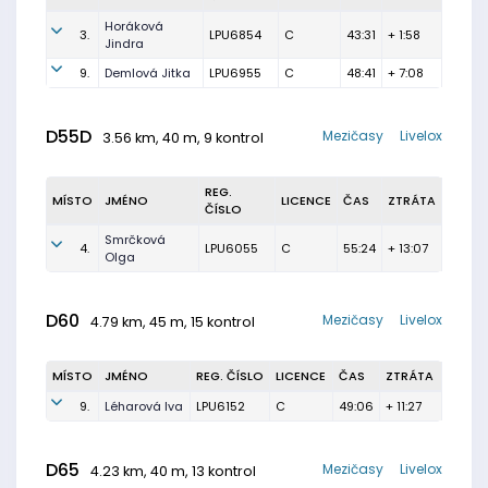
Horáková
3.
LPU6854
C
43:31
+ 1:58
Jindra
9.
Demlová Jitka
LPU6955
C
48:41
+ 7:08
D55D
Mezičasy
Livelox
3.56 km, 40 m, 9 kontrol
REG.
MÍSTO
JMÉNO
LICENCE
ČAS
ZTRÁTA
ČÍSLO
Smrčková
4.
LPU6055
C
55:24
+ 13:07
Olga
D60
Mezičasy
Livelox
4.79 km, 45 m, 15 kontrol
MÍSTO
JMÉNO
REG. ČÍSLO
LICENCE
ČAS
ZTRÁTA
9.
Léharová Iva
LPU6152
C
49:06
+ 11:27
D65
Mezičasy
Livelox
4.23 km, 40 m, 13 kontrol