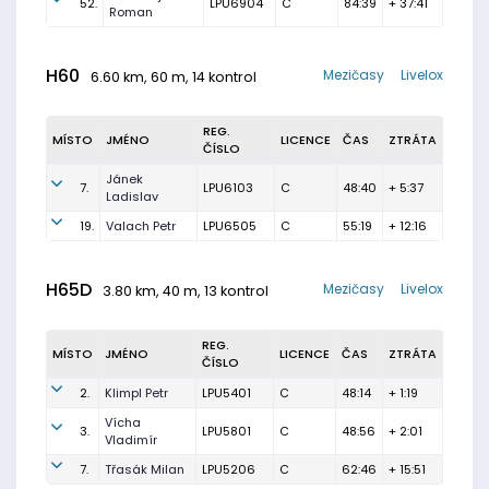
52.
LPU6904
C
84:39
+ 37:41
Roman
H60
Mezičasy
Livelox
6.60 km, 60 m, 14 kontrol
REG.
MÍSTO
JMÉNO
LICENCE
ČAS
ZTRÁTA
ČÍSLO
Jánek
7.
LPU6103
C
48:40
+ 5:37
Ladislav
19.
Valach Petr
LPU6505
C
55:19
+ 12:16
H65D
Mezičasy
Livelox
3.80 km, 40 m, 13 kontrol
REG.
MÍSTO
JMÉNO
LICENCE
ČAS
ZTRÁTA
ČÍSLO
2.
Klimpl Petr
LPU5401
C
48:14
+ 1:19
Vícha
3.
LPU5801
C
48:56
+ 2:01
Vladimír
7.
Třasák Milan
LPU5206
C
62:46
+ 15:51