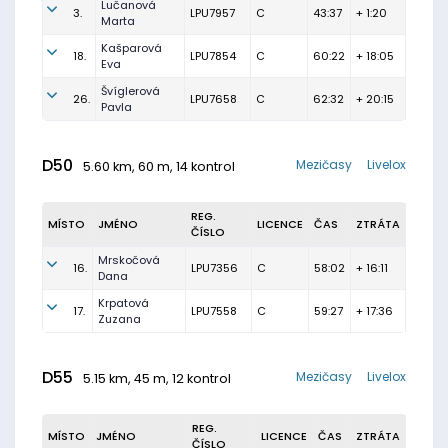
Lučanová
3.
LPU7957
C
43:37
+ 1:20
Marta
Kašparová
18.
LPU7854
C
60:22
+ 18:05
Eva
Švíglerová
26.
LPU7658
C
62:32
+ 20:15
Pavla
D50
Mezičasy
Livelox
5.60 km, 60 m, 14 kontrol
REG.
MÍSTO
JMÉNO
LICENCE
ČAS
ZTRÁTA
ČÍSLO
Mrskočová
16.
LPU7356
C
58:02
+ 16:11
Dana
Krpatová
17.
LPU7558
C
59:27
+ 17:36
Zuzana
D55
Mezičasy
Livelox
5.15 km, 45 m, 12 kontrol
REG.
MÍSTO
JMÉNO
LICENCE
ČAS
ZTRÁTA
ČÍSLO