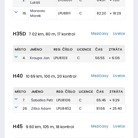
2.
LPU9001
C
64:51
+ 1:00
Lukáš
Moravec
16.
LPU8811
C
82:20
+ 18:29
Marek
H35D
Mezičasy
Livelox
7.02 km, 80 m, 17 kontrol
MÍSTO
JMÉNO
REG. ČÍSLO
LICENCE
ČAS
ZTRÁTA
4.
Kroupa Jan
LPU8103
C
56:55
+ 6:06
H40
Mezičasy
Livelox
10.69 km, 100 m, 20 kontrol
MÍSTO
JMÉNO
REG. ČÍSLO
LICENCE
ČAS
ZTRÁTA
7.
Šabatka Petr
LPU8106
C
65:45
+ 9:29
26.
Zitka Adam
LPU8402
C
81:56
+ 25:40
H45
Mezičasy
Livelox
9.60 km, 105 m, 18 kontrol