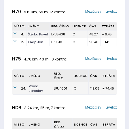
H70
Mezičasy
Livelox
5.61 km, 65 m, 12 kontrol
MÍSTO
JMÉNO
REG. ČÍSLO
LICENCE
ČAS
ZTRÁTA
4.
Štěrba Pavel
LPU5408
C
48:27
+ 6:45
15.
Knap Jan
LPU5101
C
56:40
+ 14:58
H75
Mezičasy
Livelox
4.76 km, 40 m, 10 kontrol
REG.
MÍSTO
JMÉNO
LICENCE
ČAS
ZTRÁTA
ČÍSLO
Vávra
24.
LPU4601
C
119:08
+ 74:46
Jaroslav
HDR
Mezičasy
Livelox
3.24 km, 25 m, 7 kontrol
REG.
MÍSTO
JMÉNO
LICENCE
ČAS
ZTRÁTA
ČÍSLO