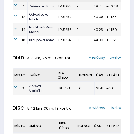
7.
Zvěřinová Nina
LPU1253
B
39:13
+ 10:38
Odvodyová
12.
LPU1252
B
40:08
+ 11:33
Nikola
Horáková Anna
14.
LPU1256
B
40:25
+ 11:50
Marie
18.
Kroupová Anna
LPU1154
C
44:00
+ 15:25
D14D
Mezičasy
Livelox
3.13 km, 25 m, 9 kontrol
REG.
MÍSTO
JMÉNO
LICENCE
ČAS
ZTRÁTA
ČÍSLO
Zitková
3.
LPU1251
C
31:41
+ 3:01
Markéta
D16C
Mezičasy
Livelox
5.42 km, 30 m, 13 kontrol
REG.
MÍSTO
JMÉNO
LICENCE
ČAS
ZTRÁTA
ČÍSLO