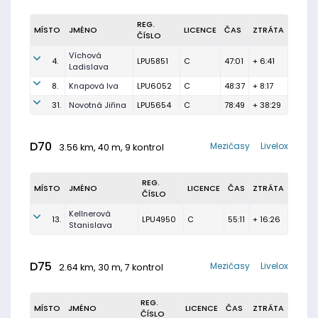
REG.
MÍSTO
JMÉNO
LICENCE
ČAS
ZTRÁTA
ČÍSLO
Víchová
4.
LPU5851
C
47:01
+ 6:41
Ladislava
8.
Knapová Iva
LPU6052
C
48:37
+ 8:17
31.
Novotná Jiřina
LPU5654
C
78:49
+ 38:29
D70
Mezičasy
Livelox
3.56 km, 40 m, 9 kontrol
REG.
MÍSTO
JMÉNO
LICENCE
ČAS
ZTRÁTA
ČÍSLO
Kellnerová
13.
LPU4950
C
55:11
+ 16:26
Stanislava
D75
Mezičasy
Livelox
2.64 km, 30 m, 7 kontrol
REG.
MÍSTO
JMÉNO
LICENCE
ČAS
ZTRÁTA
ČÍSLO