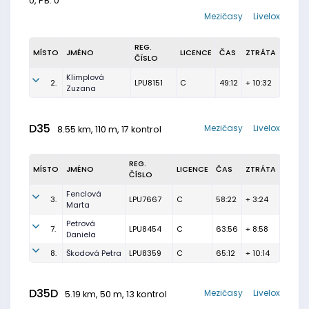
0, PB: 0
Mezičasy
Livelox
REG.
MÍSTO
JMÉNO
LICENCE
ČAS
ZTRÁTA
ČÍSLO
Klimplová
2.
LPU8151
C
49:12
+ 10:32
Zuzana
D35
Mezičasy
Livelox
8.55 km, 110 m, 17 kontrol
REG.
MÍSTO
JMÉNO
LICENCE
ČAS
ZTRÁTA
ČÍSLO
Fenclová
3.
LPU7667
C
58:22
+ 3:24
Marta
Petrová
7.
LPU8454
C
63:56
+ 8:58
Daniela
8.
Škodová Petra
LPU8359
C
65:12
+ 10:14
D35D
Mezičasy
Livelox
5.19 km, 50 m, 13 kontrol