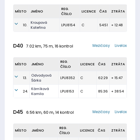
REG.
MÍSTO
JMÉNO
LICENCE
ČAS
ZTRÁTA
ČÍSLO
Kroupová
10.
LPU8154
C
54:51
+ 12:48
Kateřina
D40
Mezičasy
Livelox
7.02 km, 75 m, 16 kontrol
REG.
MÍSTO
JMÉNO
LICENCE
ČAS
ZTRÁTA
ČÍSLO
Odvodyová
13.
LPU8352
C
62:29
+ 15:47
Šárka
Kárníková
24.
LPU8153
C
85:36
+ 38:54
Kamila
D45
Mezičasy
Livelox
6.56 km, 60 m, 14 kontrol
REG.
MÍSTO
JMÉNO
LICENCE
ČAS
ZTRÁTA
ČÍSLO