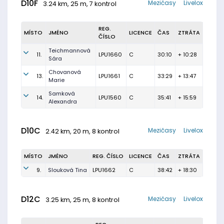
D10F
Mezičasy
Livelox
3.24 km, 25 m, 7 kontrol
REG.
MÍSTO
JMÉNO
LICENCE
ČAS
ZTRÁTA
ČÍSLO
Teichmannová
11.
LPU1660
C
30:10
+ 10:28
Sára
Chovanová
13.
LPU1661
C
33:29
+ 13:47
Marie
Samková
14.
LPU1560
C
35:41
+ 15:59
Alexandra
D10C
Mezičasy
Livelox
2.42 km, 20 m, 8 kontrol
MÍSTO
JMÉNO
REG. ČÍSLO
LICENCE
ČAS
ZTRÁTA
9.
Slouková Tina
LPU1662
C
38:42
+ 18:30
D12C
Mezičasy
Livelox
3.25 km, 25 m, 8 kontrol