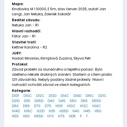
Mapa:
Kindlovka, M 1:10000, E 5m, stav červen 2025, autoři Jan
Langr, Jan Netuka, Zdeněk Sokolář
Ředitel závodu:
Netuka Jan - R1
Hlavní rozhodčí:
Fátor Jan - R1
Stavitel tratí:
Kettner Karolína - R2
JURY:
Hadač Miroslav, Klimplová Zuzana, Skyva Petr
Protokol:
Závod proběhl za slunečného a teplého počasí. Bylo
ošetřeno několik drobných zranění. Startem a cílem prošlo
1211 závodníků. Nebyly podány žádné protesty. Hlavní
rozhodčí schválil závod ve všech kategoriích.
Kategorie:
D10F
D10C
D12C
D12D
D14C
D14D
D16C
D21C
D21D
D35
D35D
D40
D45
D50
D55
D55D
D60
D65
D70
D75
H10F
H10C
H12C
H14C
H14D
H16C
H21D
H35
H35D
H40
H45
H50
H55
H60
H65D
H70
H75
HDR
P
T