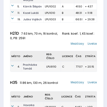
Matyáš
5.
Kárník Štěpán
LPU1002
A
41:50
+ 4:37
11.
Kozel Lukáš
LPU1010
B
48:31
+ 11:18
19.
Juška Vojtěch
LPU1003
B
66:51
+ 29:38
H21D
7.63 km, 70 m, 16 kontrol,
Rank. koef.
: 1, KS koef.:
0, PB: 2591
Mezičasy
Livelox
REG.
MÍSTO
JMÉNO
LICENCE
ČAS
ZTRÁTA
ČÍSLO
Procházka
4.
LPU9110
C
77:07
+ 20:15
Tomáš
H35
Mezičasy
Livelox
11.86 km, 130 m, 26 kontrol
REG.
MÍSTO
JMÉNO
LICENCE
ČAS
ZTRÁTA
ČÍSLO
Hovorka