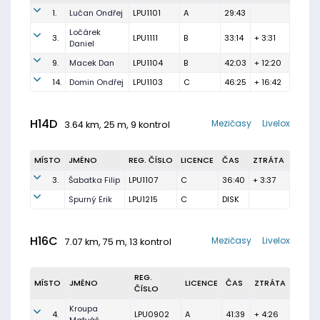
1.
Lučan Ondřej
LPU1101
A
29:43
Ločárek
3.
LPU1111
B
33:14
+ 3:31
Daniel
9.
Macek Dan
LPU1104
B
42:03
+ 12:20
14.
Domin Ondřej
LPU1103
C
46:25
+ 16:42
H14D
Mezičasy
Livelox
3.64 km, 25 m, 9 kontrol
MÍSTO
JMÉNO
REG. ČÍSLO
LICENCE
ČAS
ZTRÁTA
3.
Šabatka Filip
LPU1107
C
36:40
+ 3:37
Spurný Erik
LPU1215
C
DISK
H16C
Mezičasy
Livelox
7.07 km, 75 m, 13 kontrol
REG.
MÍSTO
JMÉNO
LICENCE
ČAS
ZTRÁTA
ČÍSLO
Kroupa
4.
LPU0902
A
41:39
+ 4:26