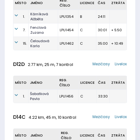
REG.
MÍSTO
JMÉNO
LICENCE
ČAS
ZTRÁTA
ČÍSLO
Kárníková
1.
LPU1354
B
24:11
Alžběta
Fenclová
7.
LPU1454
C
30:01
+ 5:50
Zuzana
Čeloudová
15.
LPU1462
C
35:00
+ 10:49
Karla
D12D
Mezičasy
Livelox
2.77 km, 25 m, 7 kontrol
REG.
MÍSTO
JMÉNO
LICENCE
ČAS
ZTRÁTA
ČÍSLO
Šabatková
1.
LPU1456
C
33:30
Pavla
D14C
Mezičasy
Livelox
4.22 km, 45 m, 10 kontrol
REG.
MÍSTO
JMÉNO
LICENCE
ČAS
ZTRÁTA
ČÍSLO