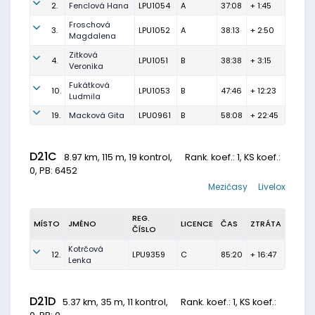
2.
Fenclová Hana
LPU1054
A
37:08
+ 1:45
Froschová
3.
LPU1052
A
38:13
+ 2:50
Magdalena
Zitková
4.
LPU1051
B
38:38
+ 3:15
Veronika
Fukátková
10.
LPU1053
B
47:46
+ 12:23
Ludmila
19.
Macková Gita
LPU0961
B
58:08
+ 22:45
D21C
8.97 km, 115 m, 19 kontrol,
Rank. koef.
: 1, KS koef.:
0, PB: 6452
Mezičasy
Livelox
REG.
MÍSTO
JMÉNO
LICENCE
ČAS
ZTRÁTA
ČÍSLO
Kotrčová
12.
LPU9359
C
85:20
+ 16:47
Lenka
D21D
5.37 km, 35 m, 11 kontrol,
Rank. koef.
: 1, KS koef.: