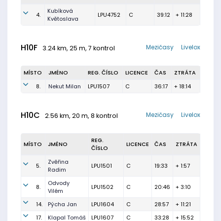
Kubíková
4.
LPU4752
C
39:12
+ 11:28
Květoslava
H10F
Mezičasy
Livelox
3.24 km, 25 m, 7 kontrol
MÍSTO
JMÉNO
REG. ČÍSLO
LICENCE
ČAS
ZTRÁTA
8.
Nekut Milan
LPU1507
C
36:17
+ 18:14
H10C
Mezičasy
Livelox
2.56 km, 20 m, 8 kontrol
REG.
MÍSTO
JMÉNO
LICENCE
ČAS
ZTRÁTA
ČÍSLO
Zvěřina
5.
LPU1501
C
19:33
+ 1:57
Radim
Odvody
8.
LPU1502
C
20:46
+ 3:10
Vilém
14.
Pýcha Jan
LPU1604
C
28:57
+ 11:21
17.
Klapal Tomáš
LPU1607
C
33:28
+ 15:52