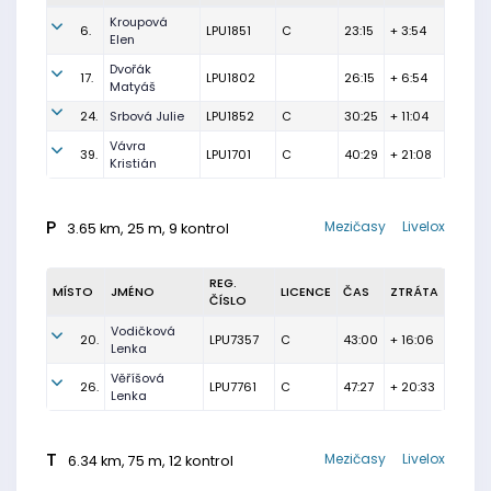
Kroupová
6.
LPU1851
C
23:15
+ 3:54
Elen
Dvořák
17.
LPU1802
26:15
+ 6:54
Matyáš
24.
Srbová Julie
LPU1852
C
30:25
+ 11:04
Vávra
39.
LPU1701
C
40:29
+ 21:08
Kristián
P
Mezičasy
Livelox
3.65 km, 25 m, 9 kontrol
REG.
MÍSTO
JMÉNO
LICENCE
ČAS
ZTRÁTA
ČÍSLO
Vodičková
20.
LPU7357
C
43:00
+ 16:06
Lenka
Věříšová
26.
LPU7761
C
47:27
+ 20:33
Lenka
T
Mezičasy
Livelox
6.34 km, 75 m, 12 kontrol