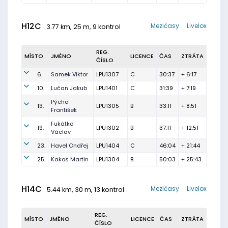
H12C
Mezičasy
Livelox
3.77 km, 25 m, 9 kontrol
REG.
MÍSTO
JMÉNO
LICENCE
ČAS
ZTRÁTA
ČÍSLO
6.
Samek Viktor
LPU1307
C
30:37
+ 6:17
10.
Lučan Jakub
LPU1401
C
31:39
+ 7:19
Pýcha
13.
LPU1305
B
33:11
+ 8:51
František
Fukátko
19.
LPU1302
B
37:11
+ 12:51
Václav
23.
Havel Ondřej
LPU1404
C
46:04
+ 21:44
25.
Kakos Martin
LPU1304
B
50:03
+ 25:43
H14C
Mezičasy
Livelox
5.44 km, 30 m, 13 kontrol
REG.
MÍSTO
JMÉNO
LICENCE
ČAS
ZTRÁTA
ČÍSLO