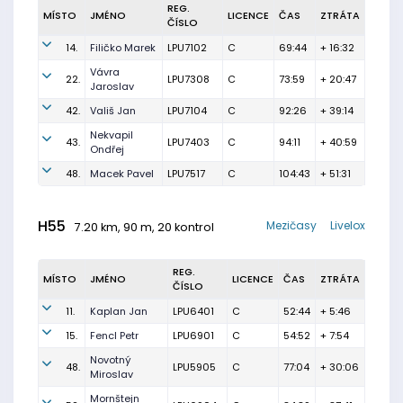
REG.
MÍSTO
JMÉNO
LICENCE
ČAS
ZTRÁTA
ČÍSLO
14.
Filičko Marek
LPU7102
C
69:44
+ 16:32
Vávra
22.
LPU7308
C
73:59
+ 20:47
Jaroslav
42.
Vališ Jan
LPU7104
C
92:26
+ 39:14
Nekvapil
43.
LPU7403
C
94:11
+ 40:59
Ondřej
48.
Macek Pavel
LPU7517
C
104:43
+ 51:31
H55
Mezičasy
Livelox
7.20 km, 90 m, 20 kontrol
REG.
MÍSTO
JMÉNO
LICENCE
ČAS
ZTRÁTA
ČÍSLO
11.
Kaplan Jan
LPU6401
C
52:44
+ 5:46
15.
Fencl Petr
LPU6901
C
54:52
+ 7:54
Novotný
48.
LPU5905
C
77:04
+ 30:06
Miroslav
Mornštejn