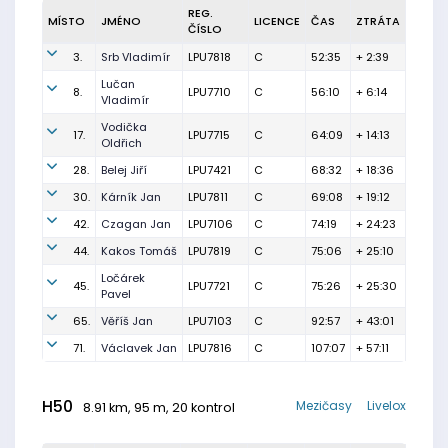
REG.
MÍSTO
JMÉNO
LICENCE
ČAS
ZTRÁTA
ČÍSLO
3.
Srb Vladimír
LPU7818
C
52:35
+ 2:39
Lučan
8.
LPU7710
C
56:10
+ 6:14
Vladimír
Vodička
17.
LPU7715
C
64:09
+ 14:13
Oldřich
28.
Belej Jiří
LPU7421
C
68:32
+ 18:36
30.
Kárník Jan
LPU7811
C
69:08
+ 19:12
42.
Czagan Jan
LPU7106
C
74:19
+ 24:23
44.
Kakos Tomáš
LPU7819
C
75:06
+ 25:10
Ločárek
45.
LPU7721
C
75:26
+ 25:30
Pavel
65.
Věříš Jan
LPU7103
C
92:57
+ 43:01
71.
Václavek Jan
LPU7816
C
107:07
+ 57:11
H50
Mezičasy
Livelox
8.91 km, 95 m, 20 kontrol