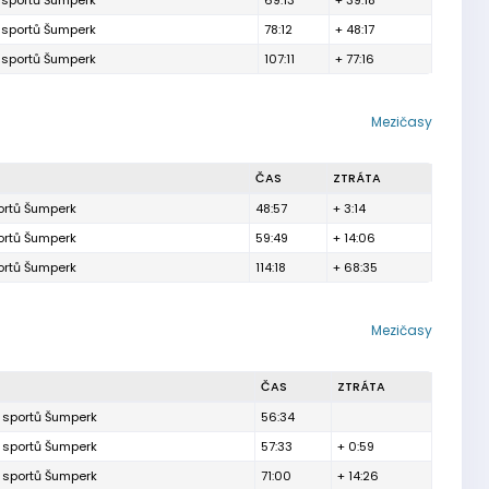
h sportů Šumperk
69:13
+ 39:18
h sportů Šumperk
78:12
+ 48:17
h sportů Šumperk
107:11
+ 77:16
Mezičasy
ČAS
ZTRÁTA
portů Šumperk
48:57
+ 3:14
portů Šumperk
59:49
+ 14:06
portů Šumperk
114:18
+ 68:35
Mezičasy
ČAS
ZTRÁTA
h sportů Šumperk
56:34
h sportů Šumperk
57:33
+ 0:59
h sportů Šumperk
71:00
+ 14:26