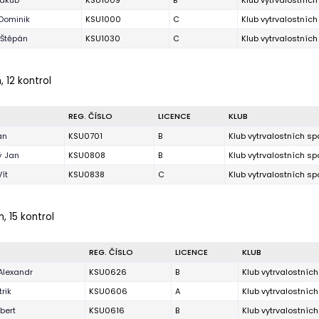
Jakub
KSU1009
B
Klub vytrvalostníc
Dominik
KSU1000
C
Klub vytrvalostníc
 Štěpán
KSU1030
C
Klub vytrvalostníc
, 12 kontrol
REG. ČÍSLO
LICENCE
KLUB
an
KSU0701
B
Klub vytrvalostních s
ý Jan
KSU0808
B
Klub vytrvalostních s
ít
KSU0838
C
Klub vytrvalostních s
, 15 kontrol
REG. ČÍSLO
LICENCE
KLUB
Alexandr
KSU0626
B
Klub vytrvalostníc
trik
KSU0606
A
Klub vytrvalostníc
bert
KSU0616
B
Klub vytrvalostníc