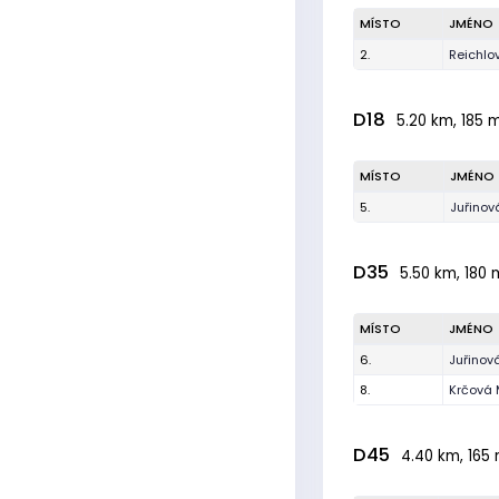
MÍSTO
JMÉNO
2.
Reichlo
D18
5.20 km, 185 m
MÍSTO
JMÉNO
5.
Juřinov
D35
5.50 km, 180 m
MÍSTO
JMÉNO
6.
Juřinov
8.
Krčová 
D45
4.40 km, 165 m