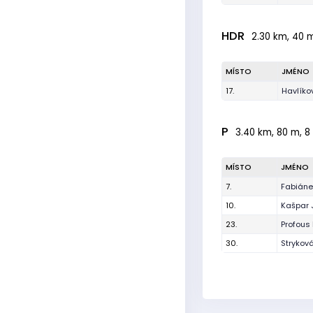
HDR
2.30 km, 40 m
MÍSTO
JMÉNO
17.
Havlíko
P
3.40 km, 80 m, 8
MÍSTO
JMÉNO
7.
Fabiáne
10.
Kašpar 
23.
Profous
30.
Strykov