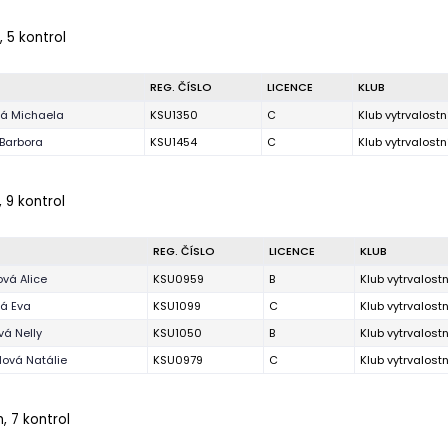
, 5 kontrol
REG. ČÍSLO
LICENCE
KLUB
vá Michaela
KSU1350
C
Klub vytrvalost
 Barbora
KSU1454
C
Klub vytrvalost
 9 kontrol
REG. ČÍSLO
LICENCE
KLUB
vá Alice
KSU0959
B
Klub vytrvalost
vá Eva
KSU1099
C
Klub vytrvalost
á Nelly
KSU1050
B
Klub vytrvalost
ová Natálie
KSU0979
C
Klub vytrvalost
, 7 kontrol