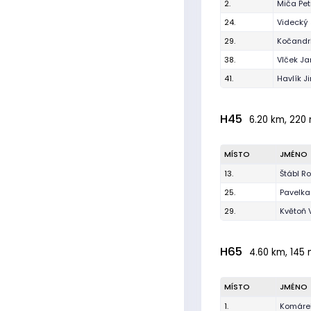
2.
Miča Pet
24.
Videcký
29.
Kočandrl
38.
Vlček Ja
41.
Havlík J
H45
6.20 km, 220 
MÍSTO
JMÉNO
13.
Štábl 
25.
Pavelka
29.
Květoň 
H65
4.60 km, 145 
MÍSTO
JMÉNO
1.
Komáre