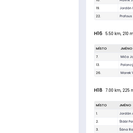
16.
Havlík 
19.
Jordán 
22.
Profous
H16
5.50 km, 210 m
MÍSTO
JMÉNO
7.
Miča J
13.
Palonc
26.
Marek V
H18
7.00 km, 225 m
MÍSTO
JMÉNO
1.
Jordán 
2.
Štábl Pa
3.
Šána Ro