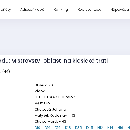
ebříčky
Adresář klubů
Ranking
Reprezentace
Nápověda
u: Mistrovství oblasti na klasické trati
U (44)
01.04.2023
Vícov
PLU - TJ SOKOL Plumlov
Městisko
Otrubová Johana
Matyšek Radoslav - R3
Otruba Marek - R3
D10
D14
D16
D18
D35
D45
H12
H14
H16
H