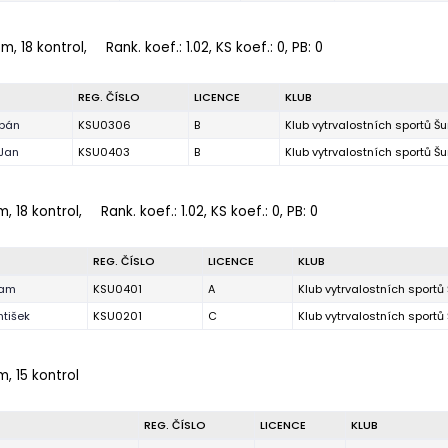
 m, 18 kontrol,
Rank. koef.
: 1.02, KS koef.: 0, PB: 0
REG. ČÍSLO
LICENCE
KLUB
ěpán
KSU0306
B
Klub vytrvalostních sportů Š
 Jan
KSU0403
B
Klub vytrvalostních sportů Š
m, 18 kontrol,
Rank. koef.
: 1.02, KS koef.: 0, PB: 0
REG. ČÍSLO
LICENCE
KLUB
dam
KSU0401
A
Klub vytrvalostních sport
ntišek
KSU0201
C
Klub vytrvalostních sport
m, 15 kontrol
REG. ČÍSLO
LICENCE
KLUB