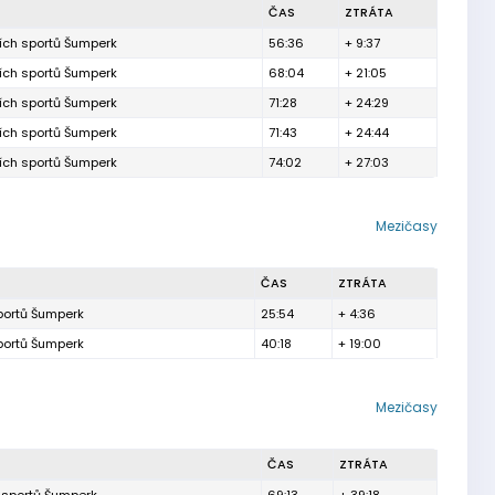
ČAS
ZTRÁTA
ních sportů Šumperk
56:36
+ 9:37
ních sportů Šumperk
68:04
+ 21:05
ních sportů Šumperk
71:28
+ 24:29
ních sportů Šumperk
71:43
+ 24:44
ních sportů Šumperk
74:02
+ 27:03
Mezičasy
ČAS
ZTRÁTA
sportů Šumperk
25:54
+ 4:36
sportů Šumperk
40:18
+ 19:00
Mezičasy
ČAS
ZTRÁTA