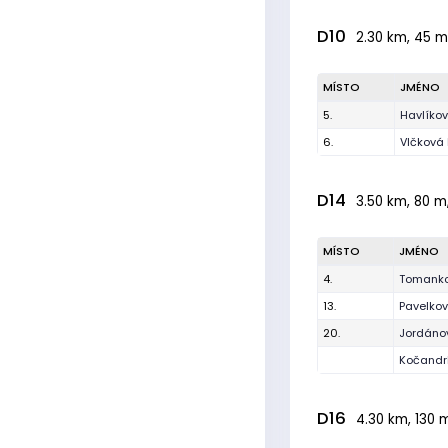
D10
2.30 km, 45 m
MÍSTO
JMÉNO
5.
Havlíko
6.
Vlčková
D14
3.50 km, 80 m,
MÍSTO
JMÉNO
4.
Tomanko
13.
Pavelko
20.
Jordánov
Kočandrl
D16
4.30 km, 130 m