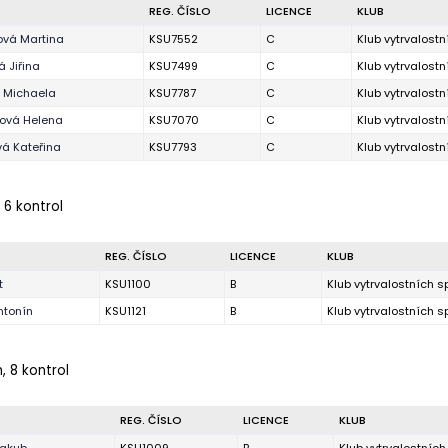
REG. ČÍSLO
LICENCE
KLUB
vá Martina
KSU7552
C
Klub vytrvalost
á Jiřina
KSU7499
C
Klub vytrvalost
á Michaela
KSU7787
C
Klub vytrvalost
lová Helena
KSU7070
C
Klub vytrvalost
á Kateřina
KSU7793
C
Klub vytrvalost
 6 kontrol
REG. ČÍSLO
LICENCE
KLUB
t
KSU1100
B
Klub vytrvalostních 
ntonín
KSU1121
B
Klub vytrvalostních 
, 8 kontrol
REG. ČÍSLO
LICENCE
KLUB