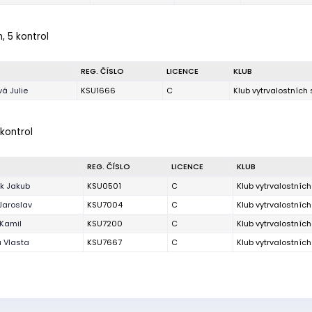
, 5 kontrol
REG. ČÍSLO
LICENCE
KLUB
vá Julie
KSU1666
C
Klub vytrvalostních
 kontrol
REG. ČÍSLO
LICENCE
KLUB
k Jakub
KSU0501
C
Klub vytrvalostníc
Jaroslav
KSU7004
C
Klub vytrvalostníc
 Kamil
KSU7200
C
Klub vytrvalostníc
á Vlasta
KSU7667
C
Klub vytrvalostníc