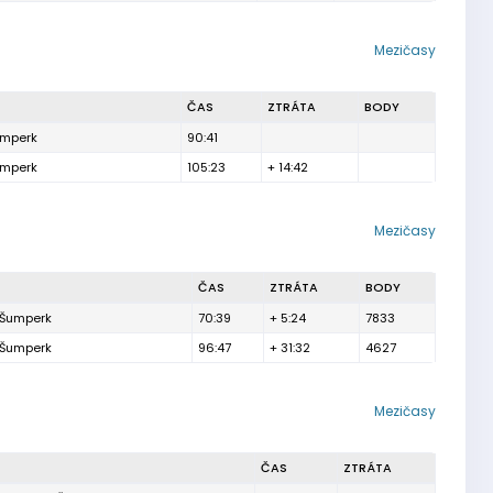
Mezičasy
ČAS
ZTRÁTA
BODY
umperk
90:41
umperk
105:23
+ 14:42
Mezičasy
ČAS
ZTRÁTA
BODY
ů Šumperk
70:39
+ 5:24
7833
ů Šumperk
96:47
+ 31:32
4627
Mezičasy
ČAS
ZTRÁTA