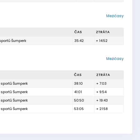
Mezičasy
ČAS
ZTRÁTA
 sportů Šumperk
35:42
+ 14:52
Mezičasy
ČAS
ZTRÁTA
h sportů Šumperk
38:10
+ 7:03
h sportů Šumperk
41:01
+ 9:54
h sportů Šumperk
50:50
+ 19:43
h sportů Šumperk
53:05
+ 21:58