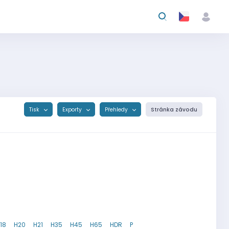
Tisk
Exporty
Přehledy
Stránka závodu
18
H20
H21
H35
H45
H65
HDR
P