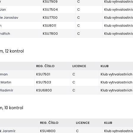
r
KSU7909
C
Klub vytrvalostn
 Jan
KSU7504
C
Klub vytrvalostn
e Jaroslav
KSU7700
C
Klub vytrvalostn
n
KSU8011
C
Klub vytrvalostn
indřich
KSU7800
C
Klub vytrvalostn
m, 12 kontrol
REG. ČÍSLO
LICENCE
KLUB
Roman
KSU7501
C
Klub vytrvalostníc
 Martin
KSU7503
C
Klub vytrvalostníc
Vladimír
KSU6800
C
Klub vytrvalostníc
m, 10 kontrol
REG. ČÍSLO
LICENCE
KLUB
k Jaromír
KSU4900
C
Klub vytrvalostn