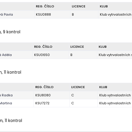
REG. ČÍSLO
LICENCE
KLUB
vá Pavla
KSU0888
B
Klub vytrvalostníc
, 9 kontrol
REG. ČÍSLO
LICENCE
KLUB
á Adéla
KSU0650
B
Klub vytrvalostních
, 11 kontrol
REG. ČÍSLO
LICENCE
KLUB
á Radka
KSU8080
C
Klub vytrvalostních
Martina
KSU7272
C
Klub vytrvalostních
, 11 kontrol