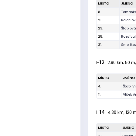
MÍSTO
JMÉNO
8.
Tomanko
21.
Reichlov
23.
Štáblov
25.
Rozsíva
31.
Smolíkov
H12
2.90 km, 50 m,
MÍSTO
JMÉNO
4.
Štábl Ví
11.
Vlček A
H14
4.30 km, 120 m
MÍSTO
JMÉNO