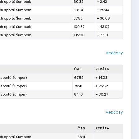
ích sportů Šumperk
60:32
+ 2:42
ích sportů Šumperk
83:34
+ 25:44
ích sportů Šumperk
87:58
+ 30:08
ích sportů Šumperk
100:57
+ 43:07
ích sportů Šumperk
135:00
+ 77:10
Mezičasy
ČAS
ZTRÁTA
h sportů Šumperk
67:52
+ 14:03
h sportů Šumperk
79:41
+ 25:52
h sportů Šumperk
84:16
+ 30:27
Mezičasy
ČAS
ZTRÁTA
ích sportů Šumperk
58:11