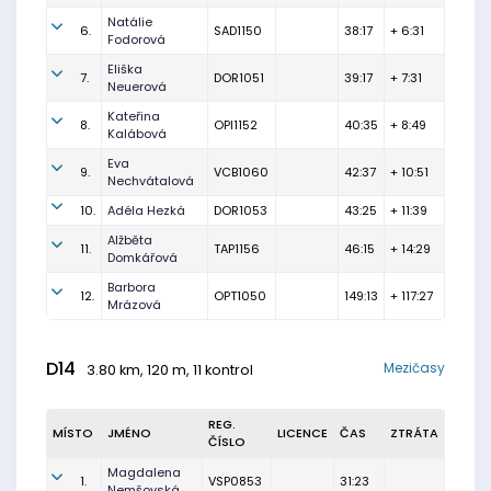
Natálie
6.
SAD1150
38:17
+ 6:31
Fodorová
Eliška
7.
DOR1051
39:17
+ 7:31
Neuerová
Kateřina
8.
OPI1152
40:35
+ 8:49
Kalábová
Eva
9.
VCB1060
42:37
+ 10:51
Nechvátalová
10.
Adéla Hezká
DOR1053
43:25
+ 11:39
Alžběta
11.
TAP1156
46:15
+ 14:29
Domkářová
Barbora
12.
OPT1050
149:13
+ 117:27
Mrázová
D14
Mezičasy
3.80 km, 120 m, 11 kontrol
REG.
MÍSTO
JMÉNO
LICENCE
ČAS
ZTRÁTA
ČÍSLO
Magdalena
1.
VSP0853
31:23
Nemšovská