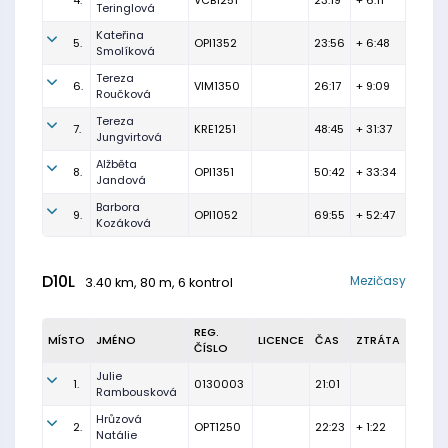
4.
VCB1251
23:19
+ 6:11
Teringlová
Kateřina
5.
OPI1352
23:56
+ 6:48
Smolíková
Tereza
6.
VIM1350
26:17
+ 9:09
Roučková
Tereza
7.
KRE1251
48:45
+ 31:37
Jungvirtová
Alžběta
8.
OPI1351
50:42
+ 33:34
Jandová
Barbora
9.
OPI1052
69:55
+ 52:47
Kozáková
D10L
Mezičasy
3.40 km, 80 m, 6 kontrol
REG.
MÍSTO
JMÉNO
LICENCE
ČAS
ZTRÁTA
ČÍSLO
Julie
1.
0130003
21:01
Rambousková
Hrůzová
2.
OPT1250
22:23
+ 1:22
Natálie