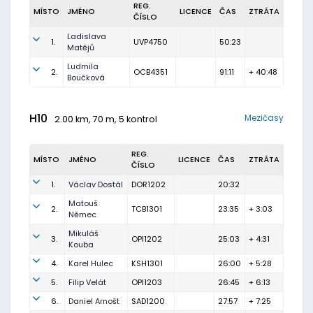
REG.
MÍSTO
JMÉNO
LICENCE
ČAS
ZTRÁTA
ČÍSLO
Ladislava
1.
UVP4750
50:23
Matějů
Ludmila
2.
OCB4351
91:11
+ 40:48
Boučková
H10
Mezičasy
2.00 km, 70 m, 5 kontrol
REG.
MÍSTO
JMÉNO
LICENCE
ČAS
ZTRÁTA
ČÍSLO
1.
Václav Dostál
DOR1202
20:32
Matouš
2.
TCB1301
23:35
+ 3:03
Němec
Mikuláš
3.
OPI1202
25:03
+ 4:31
Kouba
4.
Karel Hulec
KSH1301
26:00
+ 5:28
5.
Filip Velát
OPI1203
26:45
+ 6:13
6.
Daniel Arnošt
SAD1200
27:57
+ 7:25