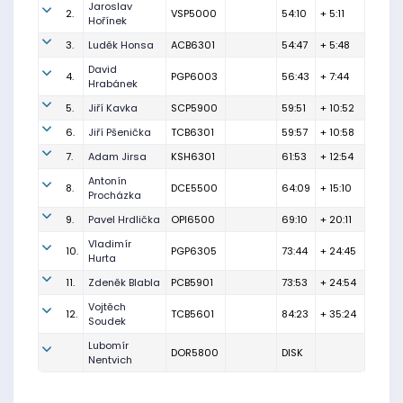
Jaroslav
2.
VSP5000
54:10
+ 5:11
Hořínek
3.
Luděk Honsa
ACB6301
54:47
+ 5:48
David
4.
PGP6003
56:43
+ 7:44
Hrabánek
5.
Jiří Kavka
SCP5900
59:51
+ 10:52
6.
Jiří Pšenička
TCB6301
59:57
+ 10:58
7.
Adam Jirsa
KSH6301
61:53
+ 12:54
Antonín
8.
DCE5500
64:09
+ 15:10
Procházka
9.
Pavel Hrdlička
OPI6500
69:10
+ 20:11
Vladimír
10.
PGP6305
73:44
+ 24:45
Hurta
11.
Zdeněk Blabla
PCB5901
73:53
+ 24:54
Vojtěch
12.
TCB5601
84:23
+ 35:24
Soudek
Lubomír
DOR5800
DISK
Nentvich