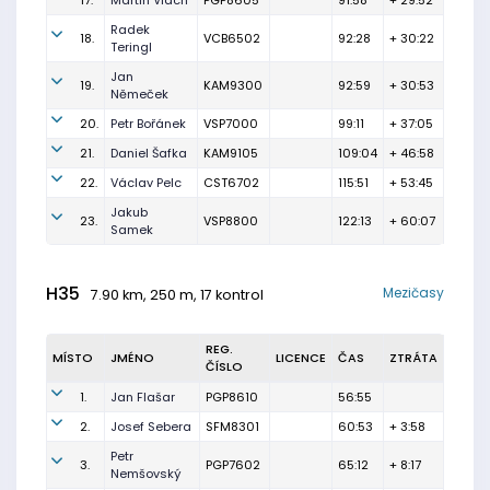
17.
Martin Vlach
PGP8605
91:58
+ 29:52
Radek
18.
VCB6502
92:28
+ 30:22
Teringl
Jan
19.
KAM9300
92:59
+ 30:53
Němeček
20.
Petr Bořánek
VSP7000
99:11
+ 37:05
21.
Daniel Šafka
KAM9105
109:04
+ 46:58
22.
Václav Pelc
CST6702
115:51
+ 53:45
Jakub
23.
VSP8800
122:13
+ 60:07
Samek
H35
Mezičasy
7.90 km, 250 m, 17 kontrol
REG.
MÍSTO
JMÉNO
LICENCE
ČAS
ZTRÁTA
ČÍSLO
1.
Jan Flašar
PGP8610
56:55
2.
Josef Sebera
SFM8301
60:53
+ 3:58
Petr
3.
PGP7602
65:12
+ 8:17
Nemšovský