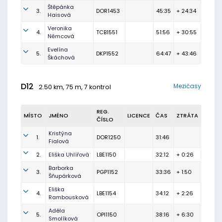
Štěpánka
3.
DOR1453
45:35
+ 24:34
Haisová
Veronika
4.
TCB1551
51:56
+ 30:55
Němcová
Evelína
5.
DKP1552
64:47
+ 43:46
Škáchová
D12
Mezičasy
2.50 km, 75 m, 7 kontrol
REG.
MÍSTO
JMÉNO
LICENCE
ČAS
ZTRÁTA
ČÍSLO
Kristýna
1.
DOR1250
31:46
Fialová
2.
Eliška Uhlířová
LBE1150
32:12
+ 0:26
Barborka
3.
PGP1152
33:36
+ 1:50
Šňupárková
Eliška
4.
LBE1154
34:12
+ 2:26
Rambousková
Adéla
5.
OPI1150
38:16
+ 6:30
Smolíková