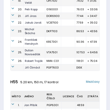
19.
OPI7100
74:32
+ 31:35
Velát
20.
Petr Kopp
0190001
76:03
+ 33:06
21.
Jiří Jiras
DOR6900
77:44
+ 34:47
22.
Jakub Jaroš
VCB7100
77:59
+ 35:02
Michal
23.
DKP7103
86:53
+ 43:56
Škácha
František
24.
KRE7301
90:36
+ 47:39
Hendrych
Dušan
25.
VTA7501
107:53
+ 64:56
Novisedlák
26.
Robert Troják
NNN-C01
118:01
+ 75:04
Jiří Čtrnáct
PGP7603
DISK
H55
Mezičasy
5.20 km, 150 m, 17 kontrol
REG.
MÍSTO
JMÉNO
LICENCE
ČAS
ZTRÁTA
ČÍSLO
1.
Jan Přibík
PGP6301
48:59