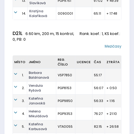
13.
PGP9751
97:02
+ 49:39
Slavíková
Kristýna
14.
0090001
65:11
+ 17:48
Kolaříková
D21L
6.60 km, 200 m, 15 kontrol,
Rank. koef.
: 1, KS koef.:
0, PB: 0
Mezičasy
REG.
MÍSTO
JMÉNO
LICENCE
ČAS
ZTRÁTA
ČÍSLO
Barbora
1.
VSP7850
55:17
Baldrianová
Vendula
2.
PGP8153
56:07
+ 0:50
Ryšavá
Kateřina
3.
PGP9850
56:33
+ 1:16
Janovská
Helena
4.
PGP9353
76:27
+ 21:10
Mikulášová
Kateřina
5.
VTA0055
82:15
+ 26:58
Karbusová