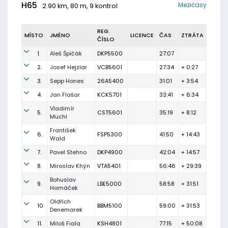
H65
Mezičasy
2.90 km, 80 m, 9 kontrol
REG.
MÍSTO
JMÉNO
LICENCE
ČAS
ZTRÁTA
ČÍSLO
1.
Aleš Špičák
DKP5500
27:07
2.
Josef Hejzlar
VCB5601
27:34
+ 0:27
3.
Sepp Hones
26A5400
31:01
+ 3:54
4.
Jan Flašar
KCK5701
33:41
+ 6:34
Vladimír
5.
CST5601
35:19
+ 8:12
Muchl
František
6.
FSP5300
41:50
+ 14:43
Wald
7.
Pavel Stehno
DKP4900
42:04
+ 14:57
8.
Miroslav Khýn
VTA5401
56:46
+ 29:39
Bohuslav
9.
LBE5000
58:58
+ 31:51
Hamáček
Oldřich
10.
BBM5100
59:00
+ 31:53
Denemarek
11.
Miloš Fiala
KSH4801
77:15
+ 50:08