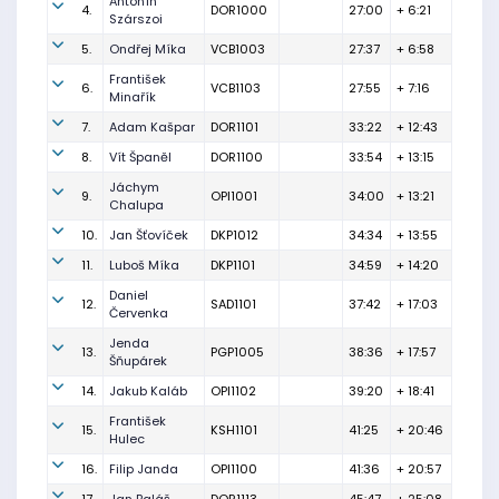
Antonín
4.
DOR1000
27:00
+ 6:21
Szárszoi
5.
Ondřej Míka
VCB1003
27:37
+ 6:58
František
6.
VCB1103
27:55
+ 7:16
Minařík
7.
Adam Kašpar
DOR1101
33:22
+ 12:43
8.
Vít Španěl
DOR1100
33:54
+ 13:15
Jáchym
9.
OPI1001
34:00
+ 13:21
Chalupa
10.
Jan Šťovíček
DKP1012
34:34
+ 13:55
11.
Luboš Míka
DKP1101
34:59
+ 14:20
Daniel
12.
SAD1101
37:42
+ 17:03
Červenka
Jenda
13.
PGP1005
38:36
+ 17:57
Šňupárek
14.
Jakub Kaláb
OPI1102
39:20
+ 18:41
František
15.
KSH1101
41:25
+ 20:46
Hulec
16.
Filip Janda
OPI1100
41:36
+ 20:57