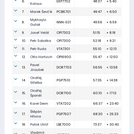
6.
EKP7702
48:37
+ 5:40
Kalous
7.
Marek Ševčík
PCB6701
49:47
+ 6:50
Mykhaylo
8.
NNN-E01
49:56
+ 6:59
Gutak
9.
Josef Velát
OPI7302
51:15
+ 8:18
10.
Petr Sobotka
OPI7300
52:18
+ 9:21
11.
Petr Ruda
VTA7301
55:10
+ 12:13
12.
Otto Hartvich
OPI6900
55:47
+ 12:50
Pavel
13.
DOR7703
56:55
+ 13:58
Jiroušek
Ondřej
14.
PGP7510
57:35
+ 14:38
Střelba
Ondřej
15.
DOR7100
60:10
+ 17:13
Španěl
16.
Karel Deim
VTA7202
66:37
+ 23:40
Štěpán
17.
PGP7507
68:30
+ 25:33
Hřivna
18.
Patrik Uhlíř
LBE7000
73:37
+ 30:40
Vladimír