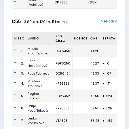
Jana
OPI7350
DISK
Velátová
D55
Mezičasy
3.80 km, 120 m, 11 kontrol
REG.
MÍSTO
JMÉNO
LICENCE
ČAS
ZTRÁTA
ČÍSLO
Miluše
1.
DCE5450
44:26
Procházková
Ilona
2.
PGP6250
45:27
+ 1:01
Hrabánková
3.
Ruth Tachezy
DOR6451
45:33
+ 1:07
Vladěna
4.
KRE6351
48:37
+ 4:11
Troupová
Regina
5.
PGP6352
48:50
+ 4:24
Ježková
Darja
6.
KRE6352
52:51
+ 8:25
Kovaříčková
Lenka
7.
VTA6751
56:25
+ 11:59
Vorlíčková