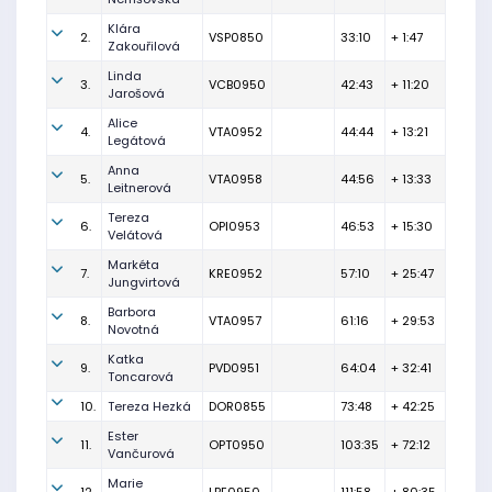
Klára
2.
VSP0850
33:10
+ 1:47
Zakouřilová
Linda
3.
VCB0950
42:43
+ 11:20
Jarošová
Alice
4.
VTA0952
44:44
+ 13:21
Legátová
Anna
5.
VTA0958
44:56
+ 13:33
Leitnerová
Tereza
6.
OPI0953
46:53
+ 15:30
Velátová
Markéta
7.
KRE0952
57:10
+ 25:47
Jungvirtová
Barbora
8.
VTA0957
61:16
+ 29:53
Novotná
Katka
9.
PVD0951
64:04
+ 32:41
Toncarová
10.
Tereza Hezká
DOR0855
73:48
+ 42:25
Ester
11.
OPT0950
103:35
+ 72:12
Vančurová
Marie