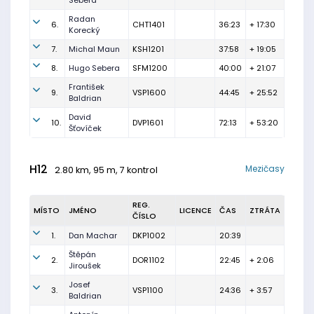
Sebera
Radan
6.
CHT1401
36:23
+ 17:30
Korecký
7.
Michal Maun
KSH1201
37:58
+ 19:05
8.
Hugo Sebera
SFM1200
40:00
+ 21:07
František
9.
VSP1600
44:45
+ 25:52
Baldrian
David
10.
DVP1601
72:13
+ 53:20
Šťovíček
H12
Mezičasy
2.80 km, 95 m, 7 kontrol
REG.
MÍSTO
JMÉNO
LICENCE
ČAS
ZTRÁTA
ČÍSLO
1.
Dan Machar
DKP1002
20:39
Štěpán
2.
DOR1102
22:45
+ 2:06
Jiroušek
Josef
3.
VSP1100
24:36
+ 3:57
Baldrian