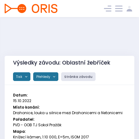
Výsledky závodu: Oblastní žebříček
Tisk
Přehledy
Stránka závodu
Datum:
15.10.2022
Místo konání:
Drahonice, louka u silnice mezi Drahonicemi a Netonicemi
Pořadatel:
PVD - OOB TJ Sokol Pražák
Mapa:
Knížecí kámen, 1:10 000, E=5m, ISOM 2017