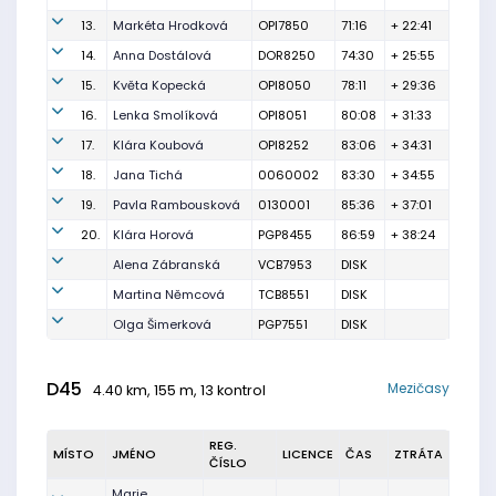
13.
Markéta Hrodková
OPI7850
71:16
+ 22:41
14.
Anna Dostálová
DOR8250
74:30
+ 25:55
15.
Květa Kopecká
OPI8050
78:11
+ 29:36
16.
Lenka Smolíková
OPI8051
80:08
+ 31:33
17.
Klára Koubová
OPI8252
83:06
+ 34:31
18.
Jana Tichá
0060002
83:30
+ 34:55
19.
Pavla Rambousková
0130001
85:36
+ 37:01
20.
Klára Horová
PGP8455
86:59
+ 38:24
Alena Zábranská
VCB7953
DISK
Martina Němcová
TCB8551
DISK
Olga Šimerková
PGP7551
DISK
D45
Mezičasy
4.40 km, 155 m, 13 kontrol
REG.
MÍSTO
JMÉNO
LICENCE
ČAS
ZTRÁTA
ČÍSLO
Marie