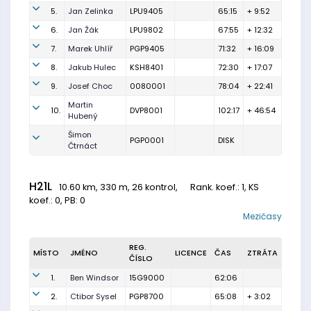
5.
Jan Zelinka
LPU9405
65:15
+ 9:52
6.
Jan Žák
LPU9802
67:55
+ 12:32
7.
Marek Uhlíř
PGP9405
71:32
+ 16:09
8.
Jakub Hulec
KSH8401
72:30
+ 17:07
9.
Josef Choc
0080001
78:04
+ 22:41
Martin
10.
DVP8001
102:17
+ 46:54
Hubený
Šimon
PGP0001
DISK
Čtrnáct
H21L
10.60 km, 330 m, 26 kontrol,
Rank. koef.
: 1, KS
koef.: 0, PB: 0
Mezičasy
REG.
MÍSTO
JMÉNO
LICENCE
ČAS
ZTRÁTA
ČÍSLO
1.
Ben Windsor
15G9000
62:06
2.
Ctibor Sysel
PGP8700
65:08
+ 3:02