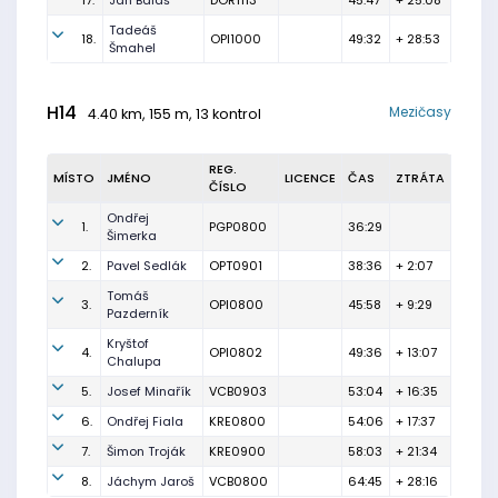
17.
Jan Baláš
DOR1113
45:47
+ 25:08
Tadeáš
18.
OPI1000
49:32
+ 28:53
Šmahel
H14
Mezičasy
4.40 km, 155 m, 13 kontrol
REG.
MÍSTO
JMÉNO
LICENCE
ČAS
ZTRÁTA
ČÍSLO
Ondřej
1.
PGP0800
36:29
Šimerka
2.
Pavel Sedlák
OPT0901
38:36
+ 2:07
Tomáš
3.
OPI0800
45:58
+ 9:29
Pazderník
Kryštof
4.
OPI0802
49:36
+ 13:07
Chalupa
5.
Josef Minařík
VCB0903
53:04
+ 16:35
6.
Ondřej Fiala
KRE0800
54:06
+ 17:37
7.
Šimon Troják
KRE0900
58:03
+ 21:34
8.
Jáchym Jaroš
VCB0800
64:45
+ 28:16