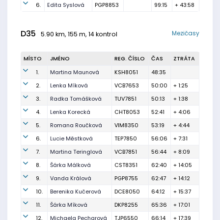
6.
Edita Syslová
PGP8853
99:15
+ 43:58
D35
Mezičasy
5.90 km, 155 m, 14 kontrol
MÍSTO
JMÉNO
REG. ČÍSLO
ČAS
ZTRÁTA
1.
Martina Maunová
KSH8051
48:35
2.
Lenka Míková
VCB7653
50:00
+ 1:25
3.
Radka Tomášková
TUV7851
50:13
+ 1:38
4.
Lenka Korecká
CHT8053
52:41
+ 4:06
5.
Romana Roučková
VIM8350
53:19
+ 4:44
6.
Lucie Městková
TEP7850
56:06
+ 7:31
7.
Martina Teringlová
VCB7851
56:44
+ 8:09
8.
Šárka Málková
CST8351
62:40
+ 14:05
9.
Vanda Králová
PGP8755
62:47
+ 14:12
10.
Berenika Kučerová
DCE8050
64:12
+ 15:37
11.
Šárka Míková
DKP8255
65:36
+ 17:01
12.
Michaela Pecharová
TJP6550
66:14
+ 17:39