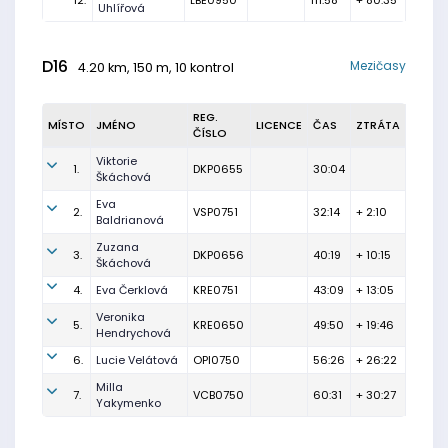
12.
LBE0950
111:58
+ 80:35
Uhlířová
D16
Mezičasy
4.20 km, 150 m, 10 kontrol
REG.
MÍSTO
JMÉNO
LICENCE
ČAS
ZTRÁTA
ČÍSLO
Viktorie
1.
DKP0655
30:04
Škáchová
Eva
2.
VSP0751
32:14
+ 2:10
Baldrianová
Zuzana
3.
DKP0656
40:19
+ 10:15
Škáchová
4.
Eva Čerklová
KRE0751
43:09
+ 13:05
Veronika
5.
KRE0650
49:50
+ 19:46
Hendrychová
6.
Lucie Velátová
OPI0750
56:26
+ 26:22
Milla
7.
VCB0750
60:31
+ 30:27
Yakymenko