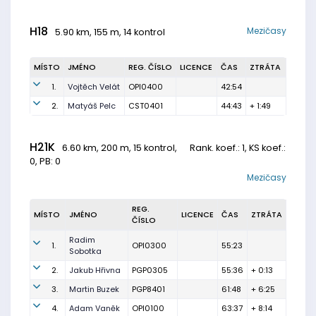
H18
Mezičasy
5.90 km, 155 m, 14 kontrol
MÍSTO
JMÉNO
REG. ČÍSLO
LICENCE
ČAS
ZTRÁTA
1.
Vojtěch Velát
OPI0400
42:54
2.
Matyáš Pelc
CST0401
44:43
+ 1:49
H21K
6.60 km, 200 m, 15 kontrol,
Rank. koef.
: 1, KS koef.:
0, PB: 0
Mezičasy
REG.
MÍSTO
JMÉNO
LICENCE
ČAS
ZTRÁTA
ČÍSLO
Radim
1.
OPI0300
55:23
Sobotka
2.
Jakub Hřivna
PGP0305
55:36
+ 0:13
3.
Martin Buzek
PGP8401
61:48
+ 6:25
4.
Adam Vaněk
OPI0100
63:37
+ 8:14