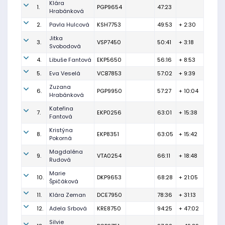
Klára
1.
PGP9654
47:23
Hrabánková
2.
Pavla Hulcová
KSH7753
49:53
+ 2:30
Jitka
3.
VSP7450
50:41
+ 3:18
Svobodová
4.
Libuše Fantová
EKP5650
56:16
+ 8:53
5.
Eva Veselá
VCB7853
57:02
+ 9:39
Zuzana
6.
PGP9950
57:27
+ 10:04
Hrabánková
Kateřina
7.
EKP0256
63:01
+ 15:38
Fantová
Kristýna
8.
EKP8351
63:05
+ 15:42
Pokorná
Magdaléna
9.
VTA0254
66:11
+ 18:48
Rudová
Marie
10.
DKP9653
68:28
+ 21:05
Špičáková
11.
Klára Zeman
DCE7950
78:36
+ 31:13
12.
Adela Srbová
KRE8750
94:25
+ 47:02
Silvie