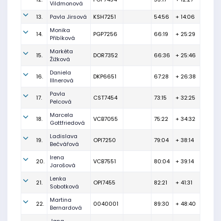
Vildmonová
13.
Pavla Jirsová
KSH7251
54:56
+ 14:06
Monika
14.
PGP7256
66:19
+ 25:29
Přibíková
Markéta
15.
DOR7352
66:36
+ 25:46
Žižková
Daniela
16.
DKP6651
67:28
+ 26:38
Illnerová
Pavla
17.
CST7454
73:15
+ 32:25
Pelcová
Marcela
18.
VCB7055
75:22
+ 34:32
Gottfriedová
Ladislava
19.
OPI7250
79:04
+ 38:14
Bečvářová
Irena
20.
VCB7551
80:04
+ 39:14
Jarošová
Lenka
21.
OPI7455
82:21
+ 41:31
Sobotková
Martina
22.
0040001
89:30
+ 48:40
Bernardová