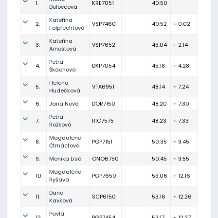
1.
KRE7051
40:50
Dulovcová
Kateřina
2.
VSP7460
40:52
+ 0:02
Folprechtová
Kateřina
3.
VSP7652
43:04
+ 2:14
Arnoštová
Petra
4.
DKP7054
45:18
+ 4:28
Škáchová
Helena
5.
VTA6951
48:14
+ 7:24
Hudečková
6.
Jana Nová
DOR7150
48:20
+ 7:30
Petra
7.
RIC7575
48:23
+ 7:33
Rožková
Magdalena
8.
PGP7151
50:35
+ 9:45
Čtrnáctová
9.
Monika Lisá
ONO6750
50:45
+ 9:55
Magdaléna
10.
PGP7650
53:06
+ 12:16
Ryšavá
Dana
11.
SCP6150
53:16
+ 12:26
Kavková
Pavla
12.
PGP7454
53:17
+ 12:27