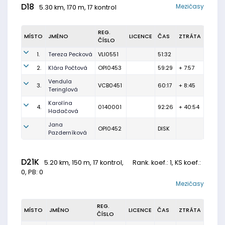
D18
Mezičasy
5.30 km, 170 m, 17 kontrol
REG.
MÍSTO
JMÉNO
LICENCE
ČAS
ZTRÁTA
ČÍSLO
1.
Tereza Pecková
VLI0551
51:32
2.
Klára Počtová
OPI0453
59:29
+ 7:57
Vendula
3.
VCB0451
60:17
+ 8:45
Teringlová
Karolína
4.
0140001
92:26
+ 40:54
Hadačová
Jana
OPI0452
DISK
Pazderníková
D21K
5.20 km, 150 m, 17 kontrol,
Rank. koef.
: 1, KS koef.:
0, PB: 0
Mezičasy
REG.
MÍSTO
JMÉNO
LICENCE
ČAS
ZTRÁTA
ČÍSLO