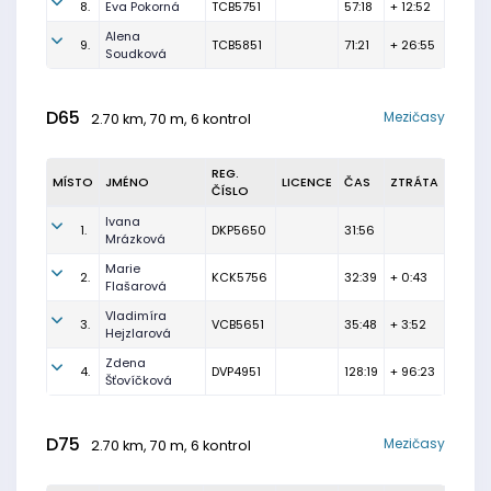
8.
Eva Pokorná
TCB5751
57:18
+ 12:52
Alena
9.
TCB5851
71:21
+ 26:55
Soudková
D65
Mezičasy
2.70 km, 70 m, 6 kontrol
REG.
MÍSTO
JMÉNO
LICENCE
ČAS
ZTRÁTA
ČÍSLO
Ivana
1.
DKP5650
31:56
Mrázková
Marie
2.
KCK5756
32:39
+ 0:43
Flašarová
Vladimíra
3.
VCB5651
35:48
+ 3:52
Hejzlarová
Zdena
4.
DVP4951
128:19
+ 96:23
Šťovíčková
D75
Mezičasy
2.70 km, 70 m, 6 kontrol