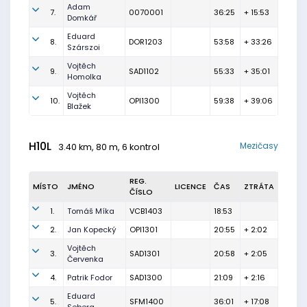
Adam
7.
0070001
36:25
+ 15:53
Domkář
Eduard
8.
DOR1203
53:58
+ 33:26
Szárszoi
Vojtěch
9.
SAD1102
55:33
+ 35:01
Homolka
Vojtěch
10.
OPI1300
59:38
+ 39:06
Blažek
H10L
Mezičasy
3.40 km, 80 m, 6 kontrol
REG.
MÍSTO
JMÉNO
LICENCE
ČAS
ZTRÁTA
ČÍSLO
1.
Tomáš Míka
VCB1403
18:53
2.
Jan Kopecký
OPI1301
20:55
+ 2:02
Vojtěch
3.
SAD1301
20:58
+ 2:05
Červenka
4.
Patrik Fodor
SAD1300
21:09
+ 2:16
Eduard
5.
SFM1400
36:01
+ 17:08