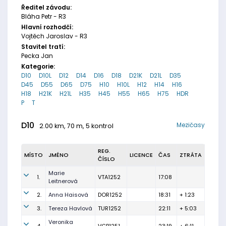
Ředitel závodu:
Bláha Petr - R3
Hlavní rozhodčí:
Vojtěch Jaroslav - R3
Stavitel tratí:
Pecka Jan
Kategorie:
D10
D10L
D12
D14
D16
D18
D21K
D21L
D35
D45
D55
D65
D75
H10
H10L
H12
H14
H16
H18
H21K
H21L
H35
H45
H55
H65
H75
HDR
P
T
D10
Mezičasy
2.00 km, 70 m, 5 kontrol
REG.
MÍSTO
JMÉNO
LICENCE
ČAS
ZTRÁTA
ČÍSLO
Marie
1.
VTA1252
17:08
Leitnerová
2.
Anna Haisová
DOR1252
18:31
+ 1:23
3.
Tereza Havlová
TUR1252
22:11
+ 5:03
Veronika