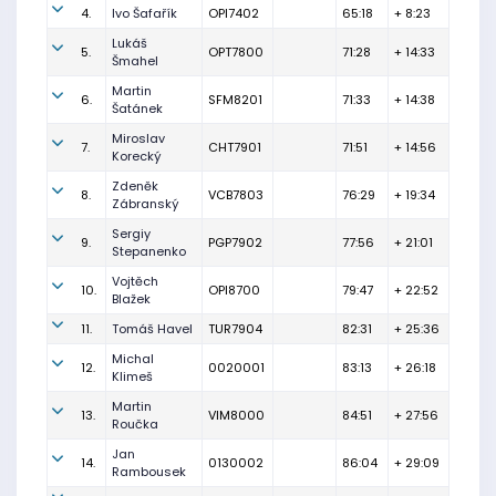
4.
Ivo Šafařík
OPI7402
65:18
+ 8:23
Lukáš
5.
OPT7800
71:28
+ 14:33
Šmahel
Martin
6.
SFM8201
71:33
+ 14:38
Šatánek
Miroslav
7.
CHT7901
71:51
+ 14:56
Korecký
Zdeněk
8.
VCB7803
76:29
+ 19:34
Zábranský
Sergiy
9.
PGP7902
77:56
+ 21:01
Stepanenko
Vojtěch
10.
OPI8700
79:47
+ 22:52
Blažek
11.
Tomáš Havel
TUR7904
82:31
+ 25:36
Michal
12.
0020001
83:13
+ 26:18
Klimeš
Martin
13.
VIM8000
84:51
+ 27:56
Roučka
Jan
14.
0130002
86:04
+ 29:09
Rambousek