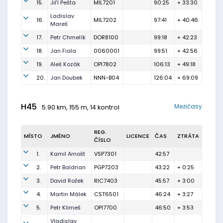
15.
Jiří Pešta
MIL7201
90:25
+ 33:30
Ladislav
16.
MIL7202
97:41
+ 40:46
Mareš
17.
Petr Chmelík
DOR8100
99:18
+ 42:23
18.
Jan Fiala
0060001
99:51
+ 42:56
19.
Aleš Kozák
OPI7802
106:13
+ 49:18
20.
Jan Doubek
NNN-B04
126:04
+ 69:09
H45
Mezičasy
5.90 km, 155 m, 14 kontrol
REG.
MÍSTO
JMÉNO
LICENCE
ČAS
ZTRÁTA
ČÍSLO
1.
Kamil Arnošt
VSP7301
42:57
2.
Petr Baldrian
PGP7203
43:22
+ 0:25
3.
David Rožek
RIC7403
45:57
+ 3:00
4.
Martin Málek
CST6501
46:24
+ 3:27
5.
Petr Klimeš
OPI7700
46:50
+ 3:53
Vladislav