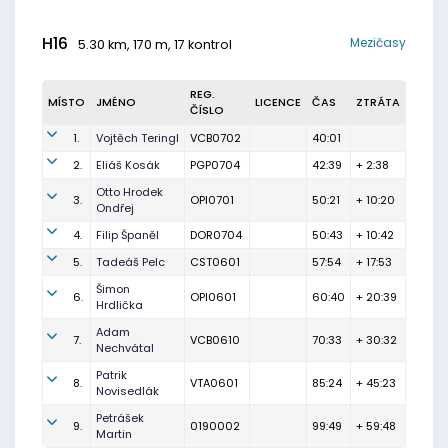
H16
Mezičasy
5.30 km, 170 m, 17 kontrol
REG.
MÍSTO
JMÉNO
LICENCE
ČAS
ZTRÁTA
ČÍSLO
1.
Vojtěch Teringl
VCB0702
40:01
2.
Eliáš Kosák
PGP0704
42:39
+ 2:38
Otto Hrodek
3.
OPI0701
50:21
+ 10:20
Ondřej
4.
Filip Španěl
DOR0704
50:43
+ 10:42
5.
Tadeáš Pelc
CST0601
57:54
+ 17:53
Šimon
6.
OPI0601
60:40
+ 20:39
Hrdlička
Adam
7.
VCB0610
70:33
+ 30:32
Nechvátal
Patrik
8.
VTA0601
85:24
+ 45:23
Novisedlák
Petrášek
9.
0190002
99:49
+ 59:48
Martin