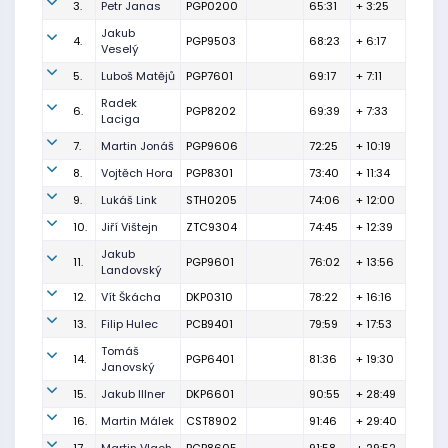
3.
Petr Janas
PGP0200
65:31
+ 3:25
Jakub
4.
PGP9503
68:23
+ 6:17
Veselý
5.
Luboš Matějů
PGP7601
69:17
+ 7:11
Radek
6.
PGP8202
69:39
+ 7:33
Laciga
7.
Martin Jonáš
PGP9606
72:25
+ 10:19
8.
Vojtěch Hora
PGP8301
73:40
+ 11:34
9.
Lukáš Link
STH0205
74:06
+ 12:00
10.
Jiří Vištejn
ZTC9304
74:45
+ 12:39
Jakub
11.
PGP9601
76:02
+ 13:56
Landovský
12.
Vít Škácha
DKP0310
78:22
+ 16:16
13.
Filip Hulec
PCB9401
79:59
+ 17:53
Tomáš
14.
PGP6401
81:36
+ 19:30
Janovský
15.
Jakub Illner
DKP6601
90:55
+ 28:49
16.
Martin Málek
CST8902
91:46
+ 29:40