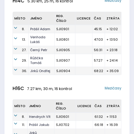
H14C
Mezičasy
5.30 km, 25 m, 16 kontrol
REG.
MÍSTO
JMÉNO
LICENCE
ČAS
ZTRÁTA
ČÍSLO
8.
Prášil Adam
SJI0901
45:15
+ 12:02
Venhoda
13.
SJI0801
47:03
+ 13:50
Lukáš
27.
Černý Petr
SJI0905
56:31
+ 23:18
Růžička
29.
SJI0907
57:27
+ 24:14
Tomáš
36.
Jirků Ondřej
SJI0904
68:22
+ 35:09
H16C
Mezičasy
7.27 km, 30 m, 16 kontrol
REG.
MÍSTO
JMÉNO
LICENCE
ČAS
ZTRÁTA
ČÍSLO
8.
Hendrych Vít
SJI0601
61:32
+ 11:53
11.
Prášil Jakub
SJI0702
66:18
+ 16:39
Jirků