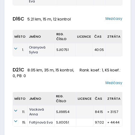
Eva
D16C
Mezičasy
5.21 km, 15 m, 12 kontrol
REG.
MÍSTO
JMÉNO
LICENCE
ČAS
ZTRÁTA
ČÍSLO
Oranyová
1.
SJI0751
40:05
Sylva
D21C
8.05 km, 35 m, 15 kontrol,
Rank. koef.
: 1, KS koef.:
0, PB: 0
Mezičasy
REG.
MÍSTO
JMÉNO
LICENCE
ČAS
ZTRÁTA
ČÍSLO
Vacková
11.
SJI9854
84:15
+ 31:57
Anna
15.
Foltýnová Eva
SJI0051
97:02
+ 44:44