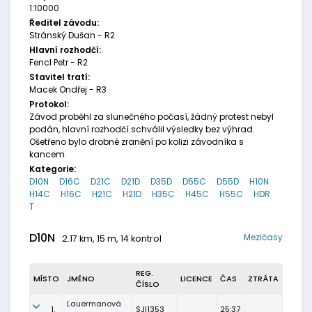
1:10000
Ředitel závodu:
Stránský Dušan - R2
Hlavní rozhodčí:
Fencl Petr - R2
Stavitel tratí:
Macek Ondřej - R3
Protokol:
Závod proběhl za slunečného počasí, žádný protest nebyl
podán, hlavní rozhodčí schválil výsledky bez výhrad.
Ošetřeno bylo drobné zranění po kolizi závodníka s
kancem.
Kategorie:
D10N
D16C
D21C
D21D
D35D
D55C
D55D
H10N
H14C
H16C
H21C
H21D
H35C
H45C
H55C
HDR
T
D10N
Mezičasy
2.17 km, 15 m, 14 kontrol
REG.
MÍSTO
JMÉNO
LICENCE
ČAS
ZTRÁTA
ČÍSLO
Lauermanová
1.
SJI1353
25:37