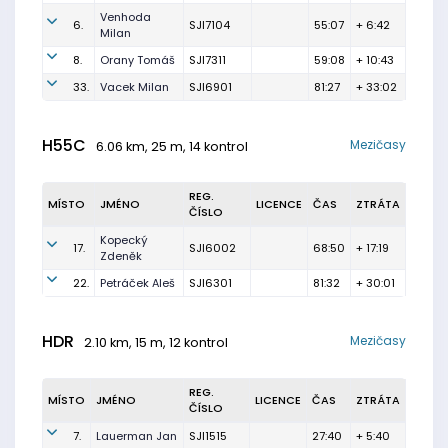
Venhoda
6.
SJI7104
55:07
+ 6:42
Milan
8.
Orany Tomáš
SJI7311
59:08
+ 10:43
33.
Vacek Milan
SJI6901
81:27
+ 33:02
H55C
Mezičasy
6.06 km, 25 m, 14 kontrol
REG.
MÍSTO
JMÉNO
LICENCE
ČAS
ZTRÁTA
ČÍSLO
Kopecký
17.
SJI6002
68:50
+ 17:19
Zdeněk
22.
Petráček Aleš
SJI6301
81:32
+ 30:01
HDR
Mezičasy
2.10 km, 15 m, 12 kontrol
REG.
MÍSTO
JMÉNO
LICENCE
ČAS
ZTRÁTA
ČÍSLO
7.
Lauerman Jan
SJI1515
27:40
+ 5:40