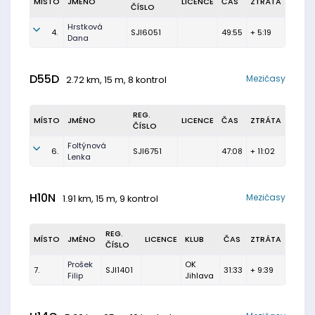
MÍSTO
JMÉNO
LICENCE
ČAS
ZTRÁTA
ČÍSLO
Hrstková
4.
SJI6051
49:55
+ 5:19
Dana
D55D
Mezičasy
2.72 km, 15 m, 8 kontrol
REG.
MÍSTO
JMÉNO
LICENCE
ČAS
ZTRÁTA
ČÍSLO
Foltýnová
6.
SJI6751
47:08
+ 11:02
Lenka
H10N
Mezičasy
1.91 km, 15 m, 9 kontrol
REG.
MÍSTO
JMÉNO
LICENCE
KLUB
ČAS
ZTRÁTA
ČÍSLO
Prošek
OK
7.
SJI1401
31:33
+ 9:39
Filip
Jihlava