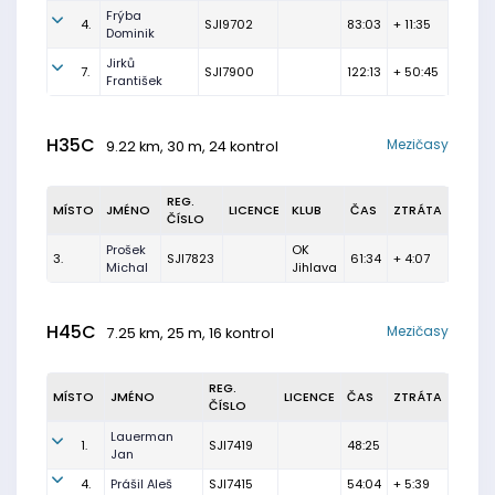
Frýba
4.
SJI9702
83:03
+ 11:35
Dominik
Jirků
7.
SJI7900
122:13
+ 50:45
František
H35C
Mezičasy
9.22 km, 30 m, 24 kontrol
REG.
MÍSTO
JMÉNO
LICENCE
KLUB
ČAS
ZTRÁTA
ČÍSLO
Prošek
OK
3.
SJI7823
61:34
+ 4:07
Michal
Jihlava
H45C
Mezičasy
7.25 km, 25 m, 16 kontrol
REG.
MÍSTO
JMÉNO
LICENCE
ČAS
ZTRÁTA
ČÍSLO
Lauerman
1.
SJI7419
48:25
Jan
4.
Prášil Aleš
SJI7415
54:04
+ 5:39