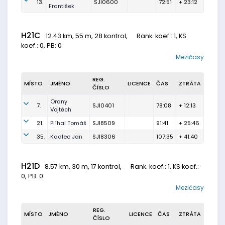
13.
SJI0600
72:51
+ 23:12
František
H21C
12.43 km, 55 m, 28 kontrol,
Rank. koef.
: 1, KS
koef.: 0, PB: 0
Mezičasy
REG.
MÍSTO
JMÉNO
LICENCE
ČAS
ZTRÁTA
ČÍSLO
Orany
7.
SJI0401
78:08
+ 12:13
Vojtěch
21.
Plíhal Tomáš
SJI8509
91:41
+ 25:46
35.
Kadlec Jan
SJI8306
107:35
+ 41:40
H21D
8.57 km, 30 m, 17 kontrol,
Rank. koef.
: 1, KS koef.:
0, PB: 0
Mezičasy
REG.
MÍSTO
JMÉNO
LICENCE
ČAS
ZTRÁTA
ČÍSLO