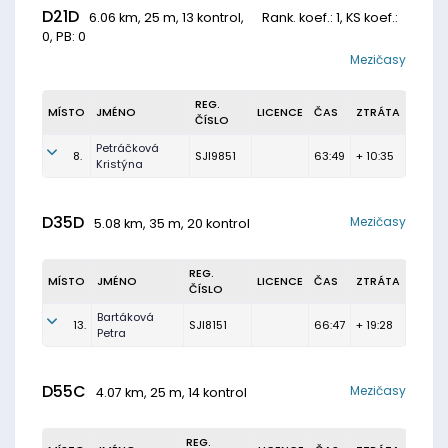
D21D
6.06 km, 25 m, 13 kontrol,
Rank. koef.
: 1, KS koef.:
0, PB: 0
Mezičasy
REG.
MÍSTO
JMÉNO
LICENCE
ČAS
ZTRÁTA
ČÍSLO
Petráčková
8.
SJI9851
63:49
+ 10:35
Kristýna
D35D
Mezičasy
5.08 km, 35 m, 20 kontrol
REG.
MÍSTO
JMÉNO
LICENCE
ČAS
ZTRÁTA
ČÍSLO
Bartáková
13.
SJI8151
66:47
+ 19:28
Petra
D55C
Mezičasy
4.07 km, 25 m, 14 kontrol
REG.