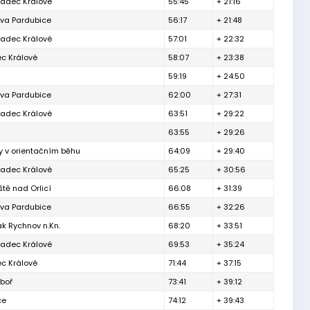
radec Králové
55:45
+ 21:16
va Pardubice
56:17
+ 21:48
radec Králové
57:01
+ 22:32
c Králové
58:07
+ 23:38
59:19
+ 24:50
va Pardubice
62:00
+ 27:31
radec Králové
63:51
+ 29:22
63:55
+ 29:26
y v orientačním běhu
64:09
+ 29:40
radec Králové
65:25
+ 30:56
tě nad Orlicí
66:08
+ 31:39
va Pardubice
66:55
+ 32:26
k Rychnov n.Kn.
68:20
+ 33:51
radec Králové
69:53
+ 35:24
c Králové
71:44
+ 37:15
boř
73:41
+ 39:12
ce
74:12
+ 39:43