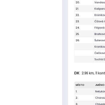
20.
Vandas
21.
Kašparo
22.
Kroniko
23.
Čížová 
24.
Filipová
25.
Brožkov
26.
Šuterov
Kroniko
Čečková
Suchá 
DK
2.96 km, 11 kont
MÍSTO
JMÉNO
1.
Netuko
2.
Charou
3.
Chlupá