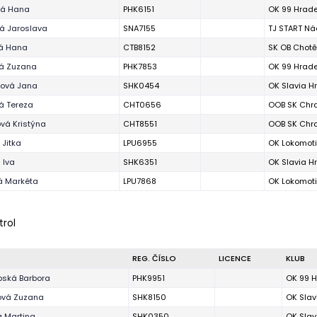
vá Hana
PHK6151
OK 99 Hrade
á Jaroslava
SNA7155
TJ START N
vá Hana
CTB8152
SK OB Chotě
vá Zuzana
PHK7853
OK 99 Hrade
ová Jana
SHK0454
OK Slavia H
á Tereza
CHT0656
OOB SK Chr
vá Kristýna
CHT8551
OOB SK Chr
Jitka
LPU6955
OK Lokomoti
 Iva
SHK6351
OK Slavia H
á Markéta
LPU7868
OK Lokomoti
trol
REG. ČÍSLO
LICENCE
KLUB
pská Barbora
PHK9951
OK 99 H
ová Zuzana
SHK8150
OK Slav
 Martina
SHK0350
OK Slav