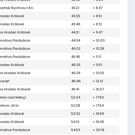
artak Rychnov n.Kn.
43:21
+ 8:47
radec Králové
43:25
+ 8:51
radec Králové
43:46
+ 9:12
ia Hradec Králové
44:21
+ 9:47
motiva Pardubice
44:34
+ 10:00
motiva Pardubice
45:02
+ 10:28
motiva Pardubice
45:45
+ 11:11
radec Králové
46:25
+ 11:51
ia Hradec Králové
46:39
+ 12:05
Choceň
46:46
+ 12:12
ia Hradec Králové
49:41
+ 15:07
sto nad Metují
52:24
+ 17:50
ntrum Jičín
52:28
+ 17:54
radec Králové
53:32
+ 18:58
radec Králové
54:10
+ 19:36
motiva Pardubice
54:53
+ 20:19