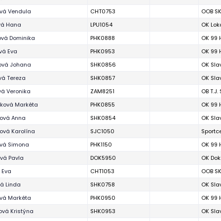
ová Vendula
CHT0753
OOB SK
vá Hana
LPU1054
OK Lok
ová Dominika
PHK0888
OK 99 
vá Eva
PHK0953
OK 99 
ová Johana
SHK0856
OK Sla
vá Tereza
SHK0857
OK Sla
vá Veronika
ZAM8251
OB T.J.
ková Markéta
PHK0855
OK 99 
ová Anna
SHK0854
OK Sla
ová Karolína
SJC1050
Sportc
ová Simona
PHK1150
OK 99 
vá Pavla
DOK5950
OK Dok
 Eva
CHT1053
OOB SK
á Linda
SHK0758
OK Sla
ová Markéta
PHK0950
OK 99 
ová Kristýna
SHK0953
OK Sla