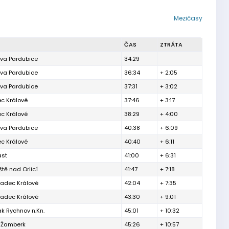
Mezičasy
ČAS
ZTRÁTA
va Pardubice
34:29
va Pardubice
36:34
+ 2:05
va Pardubice
37:31
+ 3:02
c Králové
37:46
+ 3:17
c Králové
38:29
+ 4:00
va Pardubice
40:38
+ 6:09
c Králové
40:40
+ 6:11
ast
41:00
+ 6:31
tě nad Orlicí
41:47
+ 7:18
radec Králové
42:04
+ 7:35
radec Králové
43:30
+ 9:01
k Rychnov n.Kn.
45:01
+ 10:32
l Žamberk
45:26
+ 10:57