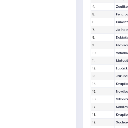
4.
Zoulík
5.
Fenclo
6.
Kunart
7.
Jelínko
8.
Dobiáš
9.
Hlavso
10.
Venclo
11.
Matouš
12.
Lapáčk
13.
Jakubc
14.
Kvapil
15.
Nováko
16.
Vítková
17.
Solařov
18.
Kvapil
19.
Sochor