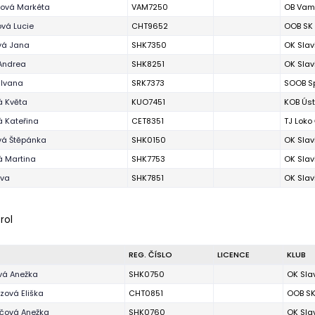
ová Markéta
VAM7250
OB Vam
vá Lucie
CHT9652
OOB SK
vá Jana
SHK7350
OK Slav
Andrea
SHK8251
OK Slav
 Ivana
SRK7373
SOOB Sp
á Květa
KUO7451
KOB Úst
á Kateřina
CET8351
TJ Loko
vá Štěpánka
SHK0150
OK Slav
 Martina
SHK7753
OK Slav
Eva
SHK7851
OK Slav
rol
REG. ČÍSLO
LICENCE
KLUB
vá Anežka
SHK0750
OK Sla
zová Eliška
CHT0851
OOB SK
čová Anežka
SHK0760
OK Sla