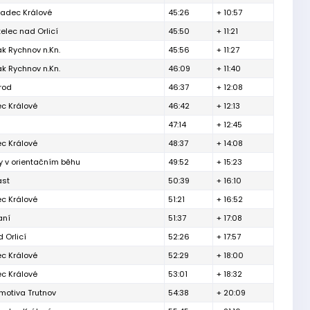
radec Králové
45:26
+ 10:57
elec nad Orlicí
45:50
+ 11:21
k Rychnov n.Kn.
45:56
+ 11:27
k Rychnov n.Kn.
46:09
+ 11:40
rod
46:37
+ 12:08
c Králové
46:42
+ 12:13
47:14
+ 12:45
c Králové
48:37
+ 14:08
y v orientačním běhu
49:52
+ 15:23
ast
50:39
+ 16:10
c Králové
51:21
+ 16:52
aní
51:37
+ 17:08
 Orlicí
52:26
+ 17:57
c Králové
52:29
+ 18:00
c Králové
53:01
+ 18:32
motiva Trutnov
54:38
+ 20:09