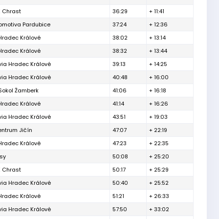
 Chrast
36:29
+ 11:41
omotiva Pardubice
37:24
+ 12:36
Hradec Králové
38:02
+ 13:14
Hradec Králové
38:32
+ 13:44
via Hradec Králové
39:13
+ 14:25
via Hradec Králové
40:48
+ 16:00
 Sokol Žamberk
41:06
+ 16:18
Hradec Králové
41:14
+ 16:26
via Hradec Králové
43:51
+ 19:03
entrum Jičín
47:07
+ 22:19
Hradec Králové
47:23
+ 22:35
sy
50:08
+ 25:20
 Chrast
50:17
+ 25:29
via Hradec Králové
50:40
+ 25:52
Hradec Králové
51:21
+ 26:33
via Hradec Králové
57:50
+ 33:02