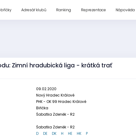
ebříčky
Adresář klubů
Ranking
Reprezentace
Nápověda
du: Zimní hradubická liga - krátká trať
09.02.2020
Nový Hradec Králové
PHK - OK 99 Hradec Králové
Biřička
Šabatka Zdeněk - R2
Šabatka Zdeněk - R2
D
DE
DK
H
HE
HK
P