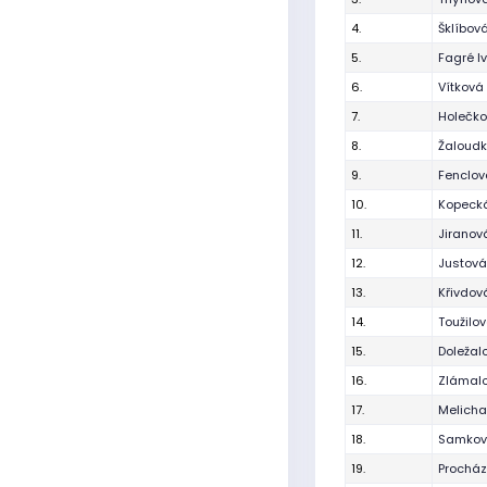
4.
Šklíbov
5.
Fagré I
6.
Vítková
7.
Holečko
8.
Žaloudk
9.
Fenclov
10.
Kopeck
11.
Jiranov
12.
Justová
13.
Křivdov
14.
Toužilo
15.
Doležal
16.
Zlámalo
17.
Melich
18.
Samkov
19.
Procház