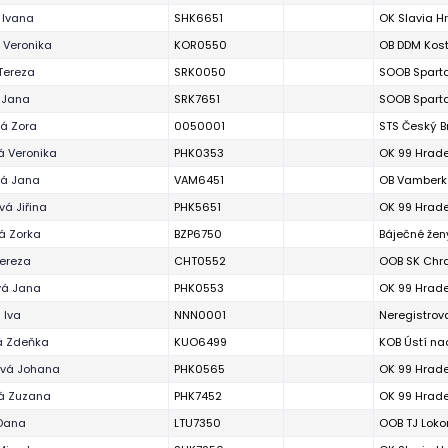
 Ivana
SHK6651
OK Slavia H
 Veronika
KOR0550
OB DDM Kost
 Tereza
SRK0050
SOOB Sparta
 Jana
SRK7651
SOOB Sparta
á Zora
0050001
STS Český B
á Veronika
PHK0353
OK 99 Hrade
vá Jana
VAM6451
OB Vamberk
á Jiřina
PHK5651
OK 99 Hrade
á Zorka
BZP6750
Báječné žen
Tereza
CHT0552
OOB SK Chr
vá Jana
PHK0553
OK 99 Hrade
 Iva
NNN0001
Neregistrov
á Zdeňka
KUO6499
KOB Ústí nad
vá Johana
PHK0565
OK 99 Hrade
vá Zuzana
PHK7452
OK 99 Hrade
 Dana
LTU7350
OOB TJ Loko