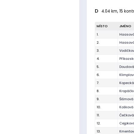
D
4.04 km, 15 kont
MÍSTO
JMÉNO
1.
Haasová
2.
Haasová
3.
Vodičko
4.
Příkazs
5.
Doudová
6.
Klimplo
7.
Kopecká
8.
Kropáčk
9.
Šišmová
10.
Košková
11.
Čečková
12.
Cejpková
13.
Kmentov