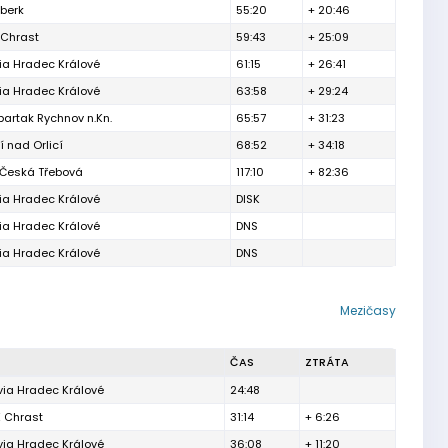
berk
55:20
+ 20:46
 Chrast
59:43
+ 25:09
ia Hradec Králové
61:15
+ 26:41
ia Hradec Králové
63:58
+ 29:24
artak Rychnov n.Kn.
65:57
+ 31:23
í nad Orlicí
68:52
+ 34:18
 Česká Třebová
117:10
+ 82:36
ia Hradec Králové
DISK
ia Hradec Králové
DNS
ia Hradec Králové
DNS
Mezičasy
ČAS
ZTRÁTA
via Hradec Králové
24:48
 Chrast
31:14
+ 6:26
via Hradec Králové
36:08
+ 11:20