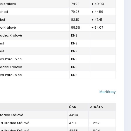
c Králové
74:29
+ 40:00
áchod
79:28
+ 44:59
boř
82:10
+ 47:41
c Králové
88:36
+ 54:07
radec Králové
DNS
ast
DNS
ast
DNS
va Pardubice
DNS
radec Králové
DNS
va Pardubice
DNS
Mezičasy
ČAS
ZTRÁTA
radec Králové
34:34
ia Hradec Králové
37:11
+ 2:37
ia Hradec Králové
42:58
+ 8:24