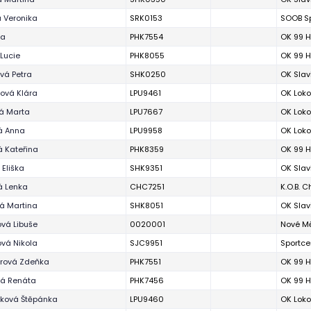
á Veronika
SRK0153
SOOB Sp
va
PHK7554
OK 99 H
 Lucie
PHK8055
OK 99 H
vá Petra
SHK0250
OK Slav
ová Klára
LPU9461
OK Loko
á Marta
LPU7667
OK Loko
á Anna
LPU9958
OK Loko
á Kateřina
PHK8359
OK 99 H
 Eliška
SHK9351
OK Slav
á Lenka
CHC7251
K.O.B. 
vá Martina
SHK8051
OK Slav
ová Libuše
0020001
Nové Mě
vá Nikola
SJC9951
Sportce
arová Zdeňka
PHK7551
OK 99 H
á Renáta
PHK7456
OK 99 H
ková Štěpánka
LPU9460
OK Loko