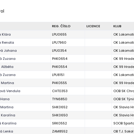
rol
REG. ČÍSLO
LICENCE
KLUB
 Klára
LPU0655
OK Lokomoti
 Renata
LPU7960
OK Lokomoti
vá Johana
LPU0354
OK Lokomoti
ká Zuzana
PHK0654
OK 99 Hrade
 Alžběta
PHK0554
OK 99 Hrade
vá Zuzana
LPU8151
OK Lokomoti
 Martina
PHK0555
OK 99 Hrade
ová Vendula
CHT0353
OOB SK Chr
 Hana
TYN6850
OOB SK Týniš
 Martina
SHK0652
OK Slavia H
 Karolína
SHK0650
OK Slavia H
 Karolína
SRK0552
SOOB Sparta
á Lenka
ZAM8552
OB T.J. Soko