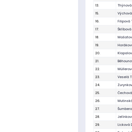
13.
Thýnová
15.
Výchová
16.
Filipová
17.
Šklíbová
18.
Mašatov
19.
Horákov
20.
Klapalo
21.
Běhounov
22.
Müllerov
23.
Veselá 
24.
Zurynko
25.
Čechová
26.
Mutinsk
27.
Šumbero
28.
Jelínko
29.
Licková