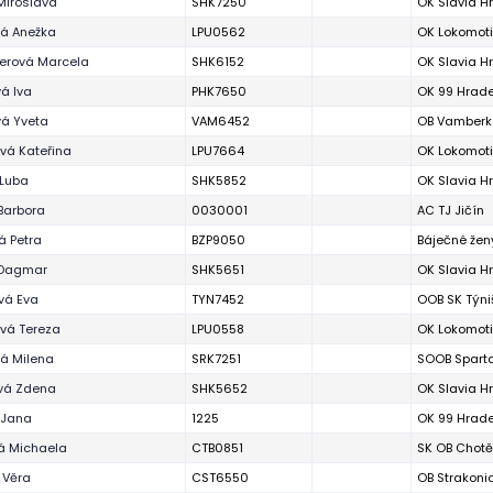
Miroslava
SHK7250
OK Slavia H
á Anežka
LPU0562
OK Lokomoti
erová Marcela
SHK6152
OK Slavia H
á Iva
PHK7650
OK 99 Hrade
vá Yveta
VAM6452
OB Vamberk
vá Kateřina
LPU7664
OK Lokomoti
 Luba
SHK5852
OK Slavia H
Barbora
0030001
AC TJ Jičín
á Petra
BZP9050
Báječné žen
á Dagmar
SHK5651
OK Slavia H
vá Eva
TYN7452
OOB SK Týniš
vá Tereza
LPU0558
OK Lokomoti
á Milena
SRK7251
SOOB Sparta
vá Zdena
SHK5652
OK Slavia H
 Jana
1225
OK 99 Hrade
á Michaela
CTB0851
SK OB Chotě
 Věra
CST6550
OB Strakoni