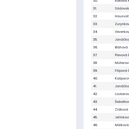
30.
Raková 
31.
Sádovsk
32.
Hausvat
33.
Zurynkov
34.
Veverko
35.
Janáčko
36.
Bláhová
37.
Plevová 
38.
Müllerov
39.
Filipov
40.
Kašparo
41.
Janáčko
42.
Lockerov
43.
Šabatko
44.
Zídková
45.
Jelínkov
46.
Málková