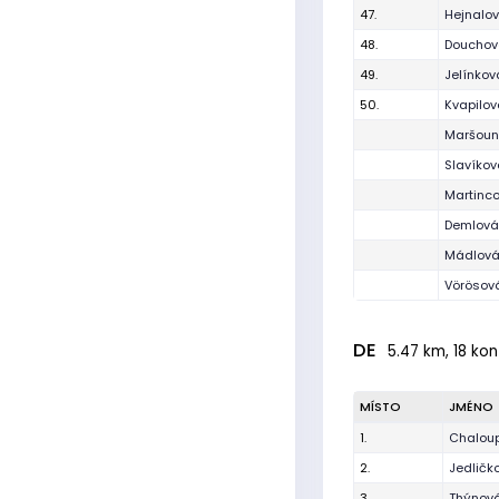
47.
Hejnalo
48.
Douchov
49.
Jelínko
50.
Kvapilo
Maršoun
Slavíkov
Martinco
Demlová 
Mádlová
Vörösov
DE
5.47 km, 18 kon
MÍSTO
JMÉNO
1.
Chalou
2.
Jedličk
3.
Thýnová