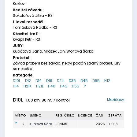
Kozlov
Ředitel závodu:
Sokolářová Jitka - R3
Hlavní rozhodčí:
Tomášková Radka - R3
Stavitel tratí:
Kvapil Petr - R3
JURY:
Kubátová Jana, Mrázek Jan, Wolfová Šárka
Protokol:
Závod proběhl bez závad, nebyl podán žádný protest, jury
se nesešla
Kategorie:
D10L
D12
D14
D16
D21L
D35
D45
D55
H12
H14
H21K
H21L
H40
H45
H55
P
D10L
Mezičasy
1.80 km, 80 m, 7 kontrol
MÍSTO
JMÉNO
REG. ČÍSLO
LICENCE
ČAS
ZTRÁTA
2.
Kutková Sára
JEN1351
23:25
+ 0:13