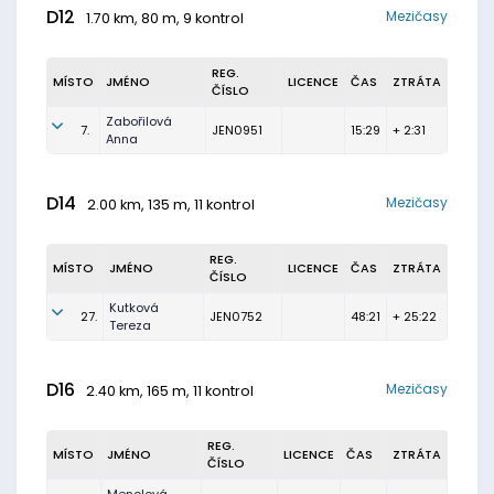
D12
Mezičasy
1.70 km, 80 m, 9 kontrol
REG.
MÍSTO
JMÉNO
LICENCE
ČAS
ZTRÁTA
ČÍSLO
Zabořilová
7.
JEN0951
15:29
+ 2:31
Anna
D14
Mezičasy
2.00 km, 135 m, 11 kontrol
REG.
MÍSTO
JMÉNO
LICENCE
ČAS
ZTRÁTA
ČÍSLO
Kutková
27.
JEN0752
48:21
+ 25:22
Tereza
D16
Mezičasy
2.40 km, 165 m, 11 kontrol
REG.
MÍSTO
JMÉNO
LICENCE
ČAS
ZTRÁTA
ČÍSLO