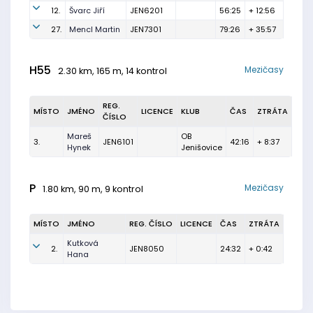
12.
Švarc Jiří
JEN6201
56:25
+ 12:56
27.
Mencl Martin
JEN7301
79:26
+ 35:57
H55
Mezičasy
2.30 km, 165 m, 14 kontrol
REG.
MÍSTO
JMÉNO
LICENCE
KLUB
ČAS
ZTRÁTA
ČÍSLO
Mareš
OB
3.
JEN6101
42:16
+ 8:37
Hynek
Jenišovice
P
Mezičasy
1.80 km, 90 m, 9 kontrol
MÍSTO
JMÉNO
REG. ČÍSLO
LICENCE
ČAS
ZTRÁTA
Kutková
2.
JEN8050
24:32
+ 0:42
Hana