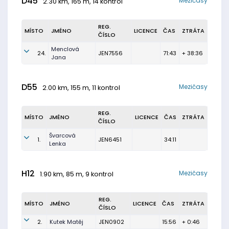
D45
Mezičasy
2.30 km, 165 m, 14 kontrol
REG.
MÍSTO
JMÉNO
LICENCE
ČAS
ZTRÁTA
ČÍSLO
Menclová
24.
JEN7556
71:43
+ 38:36
Jana
D55
Mezičasy
2.00 km, 155 m, 11 kontrol
REG.
MÍSTO
JMÉNO
LICENCE
ČAS
ZTRÁTA
ČÍSLO
Švarcová
1.
JEN6451
34:11
Lenka
H12
Mezičasy
1.90 km, 85 m, 9 kontrol
REG.
MÍSTO
JMÉNO
LICENCE
ČAS
ZTRÁTA
ČÍSLO
2.
Kutek Matěj
JEN0902
15:56
+ 0:46