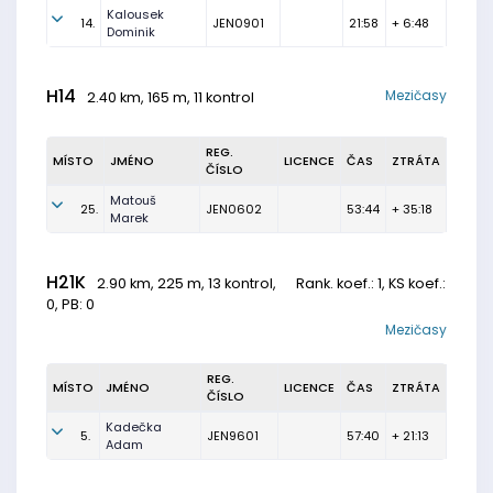
Kalousek
14.
JEN0901
21:58
+ 6:48
Dominik
H14
Mezičasy
2.40 km, 165 m, 11 kontrol
REG.
MÍSTO
JMÉNO
LICENCE
ČAS
ZTRÁTA
ČÍSLO
Matouš
25.
JEN0602
53:44
+ 35:18
Marek
H21K
2.90 km, 225 m, 13 kontrol,
Rank. koef.
: 1, KS koef.:
0, PB: 0
Mezičasy
REG.
MÍSTO
JMÉNO
LICENCE
ČAS
ZTRÁTA
ČÍSLO
Kadečka
5.
JEN9601
57:40
+ 21:13
Adam