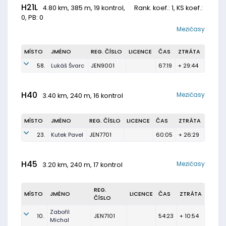
H21L
4.80 km, 385 m, 19 kontrol,
Rank. koef.
: 1, KS koef.:
0, PB: 0
Mezičasy
MÍSTO
JMÉNO
REG. ČÍSLO
LICENCE
ČAS
ZTRÁTA
58.
Lukáš Švarc
JEN9001
67:19
+ 29:44
H40
Mezičasy
3.40 km, 240 m, 16 kontrol
MÍSTO
JMÉNO
REG. ČÍSLO
LICENCE
ČAS
ZTRÁTA
23.
Kutek Pavel
JEN7701
60:05
+ 26:29
H45
Mezičasy
3.20 km, 240 m, 17 kontrol
REG.
MÍSTO
JMÉNO
LICENCE
ČAS
ZTRÁTA
ČÍSLO
Zabořil
10.
JEN7101
54:23
+ 10:54
Michal