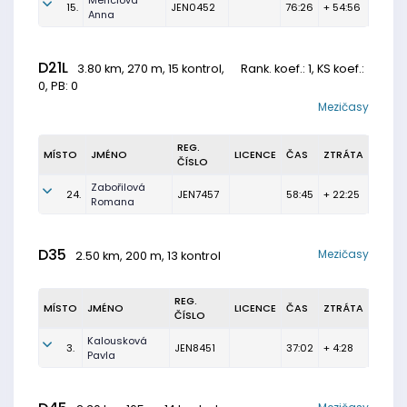
Menclová
15.
JEN0452
76:26
+ 54:56
Anna
D21L
3.80 km, 270 m, 15 kontrol,
Rank. koef.
: 1, KS koef.:
0, PB: 0
Mezičasy
REG.
MÍSTO
JMÉNO
LICENCE
ČAS
ZTRÁTA
ČÍSLO
Zabořilová
24.
JEN7457
58:45
+ 22:25
Romana
D35
Mezičasy
2.50 km, 200 m, 13 kontrol
REG.
MÍSTO
JMÉNO
LICENCE
ČAS
ZTRÁTA
ČÍSLO
Kalousková
3.
JEN8451
37:02
+ 4:28
Pavla