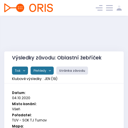
Výsledky závodu: Oblastní žebříček
Tisk
Přehledy
Stránka závodu
Klubové výsledky : JEN (19)
Datum:
04.10.2020
Místo konání:
Všeň
Pořadatel:
TUV - SOK TJ Turnov
Mapa: