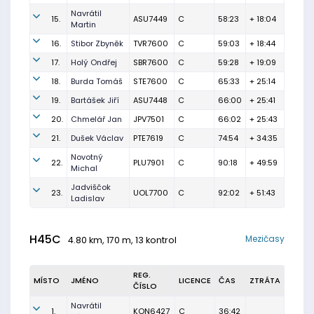
Navrátil
15.
ASU7449
C
58:23
+ 18:04
Martin
16.
Stibor Zbyněk
TVR7600
C
59:03
+ 18:44
17.
Holý Ondřej
SBR7600
C
59:28
+ 19:09
18.
Burda Tomáš
STE7600
C
65:33
+ 25:14
19.
Bartášek Jiří
ASU7448
C
66:00
+ 25:41
20.
Chmelář Jan
JPV7501
C
66:02
+ 25:43
21.
Dušek Václav
PTE7619
C
74:54
+ 34:35
Novotný
22.
PLU7901
C
90:18
+ 49:59
Michal
Jadviščok
23.
UOL7700
C
92:02
+ 51:43
Ladislav
H45C
Mezičasy
4.80 km, 170 m, 13 kontrol
REG.
MÍSTO
JMÉNO
LICENCE
ČAS
ZTRÁTA
ČÍSLO
Navrátil
1.
KON6427
C
36:42