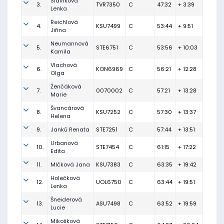
Slavíková
3.
TVR7350
C
47:32
+ 3:39
Lenka
Reichlová
4.
KSU7499
C
53:44
+ 9:51
Jiřina
Neumannová
5.
STE6751
C
53:56
+ 10:03
Kamila
Vlachová
6.
KON6969
C
56:21
+ 12:28
Olga
Ženčáková
7.
0070002
C
57:21
+ 13:28
Marie
Švancárová
8.
KSU7252
C
57:30
+ 13:37
Helena
9.
Janků Renata
STE7251
C
57:44
+ 13:51
Urbanová
10.
STE7454
C
61:15
+ 17:22
Edita
11.
Mlčková Jana
KSU7383
C
63:35
+ 19:42
Holečková
12.
UOL6750
C
63:44
+ 19:51
Lenka
Šneiderová
13.
ASU7498
C
63:52
+ 19:59
Lucie
Mikošková