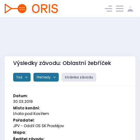
Výsledky závodu: Oblastní žebříček
Tisk
Přehledy
Stránka závodu
Datum:
30.03.2019
Místo konání:
Lhota pod Kosířem
Pořadatel:
JPV - Oddíl OS SK Prostějov
Mapa:
Ředitel závodu: