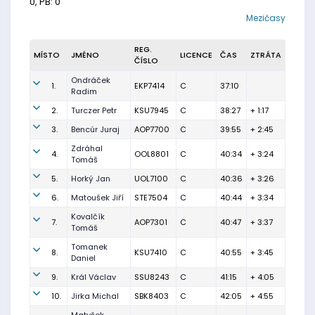
0, PB: 0
Mezičasy
REG.
MÍSTO
JMÉNO
LICENCE
ČAS
ZTRÁTA
ČÍSLO
Ondráček
1.
EKP7414
C
37:10
Radim
2.
Turczer Petr
KSU7945
C
38:27
+ 1:17
3.
Bencúr Juraj
AOP7700
C
39:55
+ 2:45
Zdráhal
4.
OOL8801
C
40:34
+ 3:24
Tomáš
5.
Horký Jan
UOL7100
C
40:36
+ 3:26
6.
Matoušek Jiří
STE7504
C
40:44
+ 3:34
Kovalčík
7.
AOP7301
C
40:47
+ 3:37
Tomáš
Tomanek
8.
KSU7410
C
40:55
+ 3:45
Daniel
9.
Král Václav
SSU8243
C
41:15
+ 4:05
10.
Jirka Michal
SBK8403
C
42:05
+ 4:55