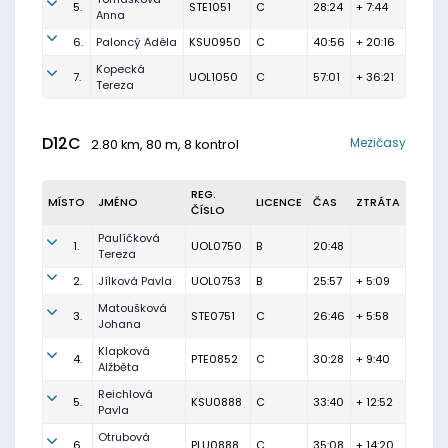
5.
STE1051
C
28:24
+ 7:44
Anna
6.
Paloncý Adéla
KSU0950
C
40:56
+ 20:16
Kopecká
7.
UOL1050
C
57:01
+ 36:21
Tereza
D12C
Mezičasy
2.80 km, 80 m, 8 kontrol
REG.
MÍSTO
JMÉNO
LICENCE
ČAS
ZTRÁTA
ČÍSLO
Paulíčková
1.
UOL0750
B
20:48
Tereza
2.
Jílková Pavla
UOL0753
B
25:57
+ 5:09
Matoušková
3.
STE0751
C
26:46
+ 5:58
Johana
Klapková
4.
PTE0852
C
30:28
+ 9:40
Alžběta
Reichlová
5.
KSU0888
C
33:40
+ 12:52
Pavla
Otrubová
6.
PLU0888
C
35:08
+ 14:20