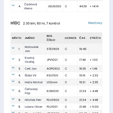
Čadilová
4.
ASU5050
C
44:39
+ 14:14
Alena
H10C
Mezičasy
2.30 km, 60 m, 7 kontrol
REG.
MÍSTO
JMÉNO
LICENCE
ČAS
ZTRÁTA
ČÍSLO
Matoušek
1.
STE0909
C
16:46
Jan
Koutný
2.
JPV1001
C
17:49
+ 1:03
Ondřej
3.
Cetl Jan
AOP0902
C
18:35
+ 1:49
4.
Štábl Vít
KSU1100
C
19:19
+ 2:33
5.
Heča Michal
UOLnnn
C
19:21
+ 2:35
Čeřovský
6.
KON1010
C
21:34
+ 4:48
Filip
6.
Hřivňák Petr
PLU0900
C
21:34
+ 4:48
8.
Lutera Oliver
PLU1001
C
21:46
+ 5:00