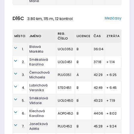
Marie
D16C
Mezičasy
3.80 km, 115 m, 12 kontrol
REG.
MÍSTO
JMÉNO
LICENCE
ČAS
ZTRÁTA
ČÍSLO
Bídová
1.
UOL0352
B
36:04
Markéta
Smékalová
2.
UOL0451
B
37:18
+ 1:14
Karolína
Černochová
3.
PLU0351
A
42:29
+ 6:25
Michaela
Lubrichová
4.
STE0451
B
42:49
+ 6:45
Veronika
Smékalová
5.
UOL0450
B
43:23
+ 7:19
Viktorie
Klechová
6.
AOP0452
B
44:06
+ 8:02
Karolína
Janečková
7.
PLU0452
B
45:28
+ 9:24
Adéla