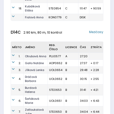
Kubálková
18.
STE0854
C
111:47
+ 90:59
Eliška
Fialová Anna
KON0779
C
DISK
D14C
Mezičasy
2.90 km, 80 m, 10 kontrol
REG.
MÍSTO
JMÉNO
LICENCE
ČAS
ZTRÁTA
ČÍSLO
1.
Otrubová Anna
PLU0577
A
27:20
2.
Gallo Natálie
AOP0652
B
27:37
+ 0:17
3.
Jílková Lenka
UOL0654
B
29:48
+ 2:28
Dráčová
4.
UOL0652
B
30:15
+ 2:55
Barbora
Burdová
5.
STE0653
B
31:41
+ 4:21
Helena
Šaňáková
6.
UOL0651
B
34:03
+ 6:43
Marie
Zatloukalová
7.
STE0650
B
34:04
+ 6:44
Julie