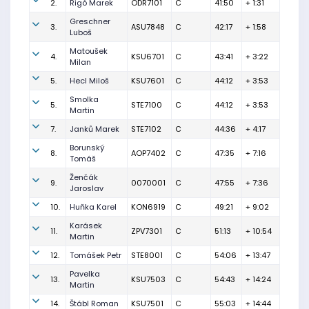
2.
Rigó Marek
ODR7101
C
41:50
+ 1:31
Greschner
3.
ASU7848
C
42:17
+ 1:58
Luboš
Matoušek
4.
KSU6701
C
43:41
+ 3:22
Milan
5.
Hecl Miloš
KSU7601
C
44:12
+ 3:53
Smolka
5.
STE7100
C
44:12
+ 3:53
Martin
7.
Janků Marek
STE7102
C
44:36
+ 4:17
Borunský
8.
AOP7402
C
47:35
+ 7:16
Tomáš
Ženčák
9.
0070001
C
47:55
+ 7:36
Jaroslav
10.
Huňka Karel
KON6919
C
49:21
+ 9:02
Karásek
11.
ZPV7301
C
51:13
+ 10:54
Martin
12.
Tomášek Petr
STE8001
C
54:06
+ 13:47
Pavelka
13.
KSU7503
C
54:43
+ 14:24
Martin
14.
Štábl Roman
KSU7501
C
55:03
+ 14:44