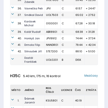
35.
UOL7900
C
59:46
+ 22:36
Zdeněk
36.
Vavrečka Petr
JPV
C
61:57
+ 24:47
37.
Smékal David
UOL7503
C
65:02
+ 27:52
Karásek
38.
0100001
C
67:28
+ 30:18
Michal
39.
Kolář Rudolf
ABR8901
C
68:38
+ 31:28
40.
Honkyš Jan
JPV9912
C
74:44
+ 37:34
41.
Drmola Filip
NNNDR01
C
79:44
+ 42:34
42.
Silnoušek Jiří
STE7200
C
88:10
+ 51:00
Dostál
UOL0201
B
DISK
František
H35C
Mezičasy
5.40 km, 175 m, 16 kontrol
REG.
MÍSTO
JMÉNO
LICENCE
ČAS
ZTRÁTA
ČÍSLO
Šrámek
1.
KSU5801
C
40:19
Jaromír