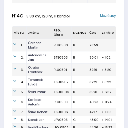
H14C
Mezičasy
3.80 km, 120 m, 11 kontrol
REG.
MÍSTO
JMÉNO
LICENCE
ČAS
ZTRÁTA
ČÍSLO
Černoch
1.
PLU0500
B
28:59
Martin
Antonowicz
2.
STE0503
B
30:01
+ 1:02
Jan
Otruba
3.
PLU0501
B
32:19
+ 3:20
František
Tomanek
4.
KSU0502
B
32:21
+ 3:22
Lukáš
5.
Štábl Patrik
KSU0606
B
35:31
+ 6:32
Karásek
6.
PLU0503
B
40:23
+ 11:24
Antonín
7.
Šána Robert
KSU0616
B
42:17
+ 13:18
8.
Štorek Jan
JPV0505
C
43:00
+ 14:01
9.
Vodička Igor
UOL0502
B
44:36
+ 15:37