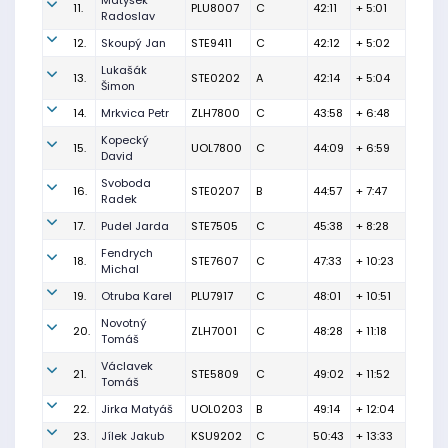
Matyšek
11.
PLU8007
C
42:11
+ 5:01
Radoslav
12.
Skoupý Jan
STE9411
C
42:12
+ 5:02
Lukašák
13.
STE0202
A
42:14
+ 5:04
Šimon
14.
Mrkvica Petr
ZLH7800
C
43:58
+ 6:48
Kopecký
15.
UOL7800
C
44:09
+ 6:59
David
Svoboda
16.
STE0207
B
44:57
+ 7:47
Radek
17.
Pudel Jarda
STE7505
C
45:38
+ 8:28
Fendrych
18.
STE7607
C
47:33
+ 10:23
Michal
19.
Otruba Karel
PLU7917
C
48:01
+ 10:51
Novotný
20.
ZLH7001
C
48:28
+ 11:18
Tomáš
Václavek
21.
STE5809
C
49:02
+ 11:52
Tomáš
22.
Jirka Matyáš
UOL0203
B
49:14
+ 12:04
23.
Jílek Jakub
KSU9202
C
50:43
+ 13:33