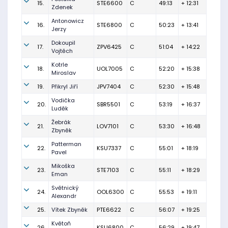
15.
STE6600
C
49:13
+ 12:31
Zdenek
Antonowicz
16.
STE6800
C
50:23
+ 13:41
Jerzy
Dokoupil
17.
ZPV6425
C
51:04
+ 14:22
Vojtěch
Kotrle
18.
UOL7005
C
52:20
+ 15:38
Miroslav
19.
Přikryl Jiří
JPV7404
C
52:30
+ 15:48
Vodička
20.
SBR5501
C
53:19
+ 16:37
Luděk
Žebrák
21.
LOV7101
C
53:30
+ 16:48
Zbyněk
Patterman
22.
KSU7337
C
55:01
+ 18:19
Pavel
Mikoška
23.
STE7103
C
55:11
+ 18:29
Eman
Světnický
24.
OOL6300
C
55:53
+ 19:11
Alexandr
25.
Vítek Zbyněk
PTE6622
C
56:07
+ 19:25
Květoň
26.
KSU6800
C
56:29
+ 19:47