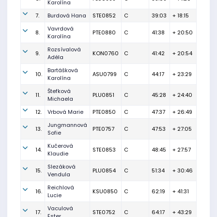
Karolína
7.
Burdová Hana
STE0852
C
39:03
+ 18:15
Vavrdová
8.
PTE0880
C
41:38
+ 20:50
Karolína
Rozsívalová
9.
KON0760
C
41:42
+ 20:54
Adéla
Bartášková
10.
ASU0799
C
44:17
+ 23:29
Karolína
Štefková
11.
PLU0851
C
45:28
+ 24:40
Michaela
12.
Vrbová Marie
PTE0850
C
47:37
+ 26:49
Jungmannová
13.
PTE0757
C
47:53
+ 27:05
Sofie
Kučerová
14.
STE0853
C
48:45
+ 27:57
Klaudie
Slezáková
15.
PLU0854
C
51:34
+ 30:46
Vendula
Reichlová
16.
KSU0850
C
62:19
+ 41:31
Lucie
Vaculová
17.
STE0752
C
64:17
+ 43:29
Ester