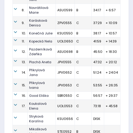
Navrátilová
8.
ASU0599
B
34:17
+ 6:57
Marie
Karásková
9.
ZPV0555
C
37:29
+ 10:09
Denisa
10.
Konečná Julie
KSU0550
B
38:17
+ 10:57
11.
Kopecká Nela
UOL0650
C
41:59
+ 14:39
Pazderníková
12.
ASU0698
B
45:50
+ 18:30
Zdeňka
13.
Plachá Aneta
JPV0555
C
47:32
+ 20:12
Přikrylová
14.
JPV0652
C
51:24
+ 24:04
Jana
Přikrylová
15.
JPV0653
C
53:55
+ 26:35
Ivana
16.
Good Eliška
SBR0550
C
56:57
+ 29:37
Koukalová
17.
UOL0553
C
73:18
+ 45:58
Elena
Stryková
KSU0656
C
DISK
Karolína
Mikošková
STE0552
B
DISK