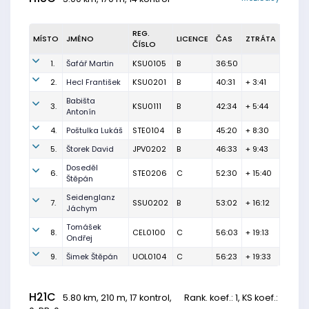
REG.
MÍSTO
JMÉNO
LICENCE
ČAS
ZTRÁTA
ČÍSLO
1.
Šafář Martin
KSU0105
B
36:50
2.
Hecl František
KSU0201
B
40:31
+ 3:41
Babišta
3.
KSU0111
B
42:34
+ 5:44
Antonín
4.
Poštulka Lukáš
STE0104
B
45:20
+ 8:30
5.
Štorek David
JPV0202
B
46:33
+ 9:43
Doseděl
6.
STE0206
C
52:30
+ 15:40
Štěpán
Seidenglanz
7.
SSU0202
B
53:02
+ 16:12
Jáchym
Tomášek
8.
CEL0100
C
56:03
+ 19:13
Ondřej
9.
Šimek Štěpán
UOL0104
C
56:23
+ 19:33
H21C
5.80 km, 210 m, 17 kontrol,
Rank. koef.
: 1, KS koef.: