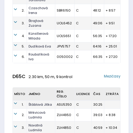
Jaroslava
Czaschová
2.
SBR6150
C
48:12
+ 8:57
Irena
Štrajtová
3.
UOL6452
C
49:06
+ 9:51
Zuzana
Künstlerová
4.
UOL5651
C
56:35
+ 17:20
Milada
5.
Dudíková Eva
JPV5757
C
64:16
+ 25:01
Roubalíková
6.
0050002
C
66:35
+ 27:20
Iva
D65C
Mezičasy
2.30 km, 50 m, 9 kontrol
REG.
MÍSTO
JMÉNO
LICENCE
ČAS
ZTRÁTA
ČÍSLO
1.
Štáblová Jitka
ASU5350
C
30:25
Mrkvicová
2.
ZLH4950
C
39:03
+ 8:38
Ludmila
Novotná
3.
ZLH4850
C
40:59
+ 10:34
Ludmila