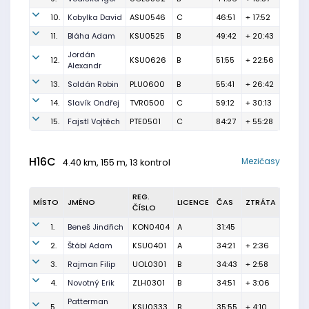
10.
Kobylka David
ASU0546
C
46:51
+ 17:52
11.
Bláha Adam
KSU0525
B
49:42
+ 20:43
Jordán
12.
KSU0626
B
51:55
+ 22:56
Alexandr
13.
Soldán Robin
PLU0600
B
55:41
+ 26:42
14.
Slavík Ondřej
TVR0500
C
59:12
+ 30:13
15.
Fajstl Vojtěch
PTE0501
C
84:27
+ 55:28
H16C
Mezičasy
4.40 km, 155 m, 13 kontrol
REG.
MÍSTO
JMÉNO
LICENCE
ČAS
ZTRÁTA
ČÍSLO
1.
Beneš Jindřich
KON0404
A
31:45
2.
Štábl Adam
KSU0401
A
34:21
+ 2:36
3.
Rajman Filip
UOL0301
B
34:43
+ 2:58
4.
Novotný Erik
ZLH0301
B
34:51
+ 3:06
Patterman
5.
KSU0333
B
35:55
+ 4:10