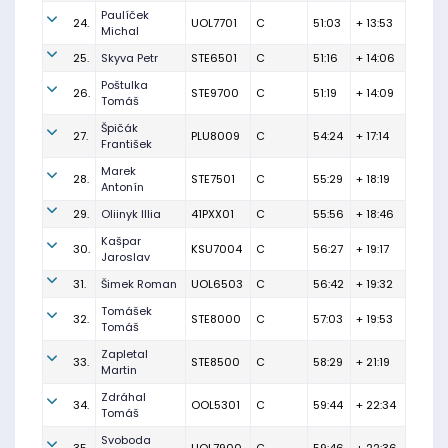
Paulíček
24.
UOL7701
C
51:03
+ 13:53
Michal
25.
Skyva Petr
STE6501
C
51:16
+ 14:06
Poštulka
26.
STE9700
C
51:19
+ 14:09
Tomáš
Špičák
27.
PLU8009
C
54:24
+ 17:14
František
Marek
28.
STE7501
C
55:29
+ 18:19
Antonín
29.
Oliinyk Illia
41PXX01
C
55:56
+ 18:46
Kašpar
30.
KSU7004
C
56:27
+ 19:17
Jaroslav
31.
Šimek Roman
UOL6503
C
56:42
+ 19:32
Tomášek
32.
STE8000
C
57:03
+ 19:53
Tomáš
Zapletal
33.
STE8500
C
58:29
+ 21:19
Martin
Zdráhal
34.
OOL5301
C
59:44
+ 22:34
Tomáš
Svoboda