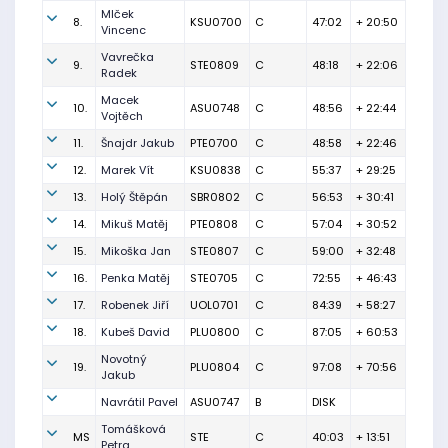
Mlček
8.
KSU0700
C
47:02
+ 20:50
Vincenc
Vavrečka
9.
STE0809
C
48:18
+ 22:06
Radek
Macek
10.
ASU0748
C
48:56
+ 22:44
Vojtěch
11.
Šnajdr Jakub
PTE0700
C
48:58
+ 22:46
12.
Marek Vít
KSU0838
C
55:37
+ 29:25
13.
Holý Štěpán
SBR0802
C
56:53
+ 30:41
14.
Mikuš Matěj
PTE0808
C
57:04
+ 30:52
15.
Mikoška Jan
STE0807
C
59:00
+ 32:48
16.
Penka Matěj
STE0705
C
72:55
+ 46:43
17.
Robenek Jiří
UOL0701
C
84:39
+ 58:27
18.
Kubeš David
PLU0800
C
87:05
+ 60:53
Novotný
19.
PLU0804
C
97:08
+ 70:56
Jakub
Navrátil Pavel
ASU0747
B
DISK
Tomášková
MS
STE
C
40:03
+ 13:51
Petra