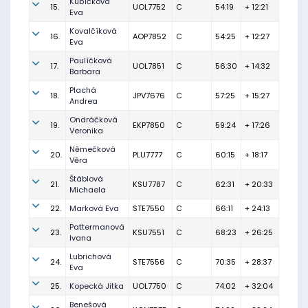
Kubíčková
15.
UOL7752
C
54:19
+ 12:21
Eva
Kovalčíková
16.
AOP7852
C
54:25
+ 12:27
Eva
Paulíčková
17.
UOL7851
C
56:30
+ 14:32
Barbara
Plachá
18.
JPV7676
C
57:25
+ 15:27
Andrea
Ondráčková
19.
EKP7850
C
59:24
+ 17:26
Veronika
Němečková
20.
PLU7777
C
60:15
+ 18:17
Věra
Štáblová
21.
KSU7787
C
62:31
+ 20:33
Michaela
22.
Marková Eva
STE7550
C
66:11
+ 24:13
Pattermanová
23.
KSU7551
C
68:23
+ 26:25
Ivana
Lubrichová
24.
STE7556
C
70:35
+ 28:37
Eva
25.
Kopecká Jitka
UOL7750
C
74:02
+ 32:04
Benešová