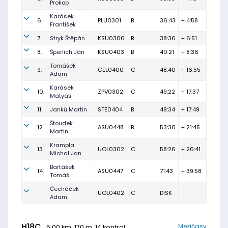
Prokop
Karásek
6.
PLU0301
B
36:43
+ 4:58
František
7.
Stryk Štěpán
KSU0306
B
38:36
+ 6:51
8.
Šperlich Jan
KSU0403
B
40:21
+ 8:36
Tomášek
9.
CEL0400
C
48:40
+ 16:55
Adam
Karásek
10.
ZPV0302
C
49:22
+ 17:37
Matyáš
11.
Janků Martin
STE0404
B
49:34
+ 17:49
Štoudek
12.
ASU0448
B
53:30
+ 21:45
Martin
Krampla
13.
UOL0302
C
58:26
+ 26:41
Michal Jan
Bartášek
14.
ASU0447
C
71:43
+ 39:58
Tomáš
Čecháček
UOL0402
C
DISK
Adam
H18C
Mezičasy
5.00 km, 170 m, 14 kontrol