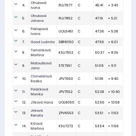
Otrubová
4.
PLU7677
C
45:41
+ 3:43
Ivona
Otrubová
5.
PLU7852
C
47:19
+ 5:21
Johana
Poklopová
6.
UOL6451
C
47:36
+ 5:38
Ivana
7.
Good Ludmila
SBR8050
C
47:59
+ 6:01
Tomanková
8.
KSU7552
C
50:37
+ 8:39
Martina
Matoušková
9.
STE7951
C
51:09
+ 9:11
Jana
Chmelářová
10.
JPV7650
C
51:38
+ 9:40
Radka
Poláčková
11.
JPV7552
C
52:38
+ 10:40
Monika
12.
Jílková Hana
UOL8050
C
52:56
+ 10:58
Jirková
13.
ZPV6553
C
53:51
+ 11:53
Renata
Krčová
14.
KSU7272
C
53:54
+ 11:56
Martina