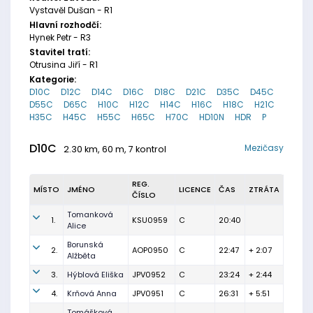
Vystavěl Dušan - R1
Hlavní rozhodčí:
Hynek Petr - R3
Stavitel tratí:
Otrusina Jiří - R1
Kategorie:
D10C
D12C
D14C
D16C
D18C
D21C
D35C
D45C
D55C
D65C
H10C
H12C
H14C
H16C
H18C
H21C
H35C
H45C
H55C
H65C
H70C
HD10N
HDR
P
D10C
Mezičasy
2.30 km, 60 m, 7 kontrol
REG.
MÍSTO
JMÉNO
LICENCE
ČAS
ZTRÁTA
ČÍSLO
Tomanková
1.
KSU0959
C
20:40
Alice
Borunská
2.
AOP0950
C
22:47
+ 2:07
Alžběta
3.
Hýblová Eliška
JPV0952
C
23:24
+ 2:44
4.
Krňová Anna
JPV0951
C
26:31
+ 5:51
Tomášková