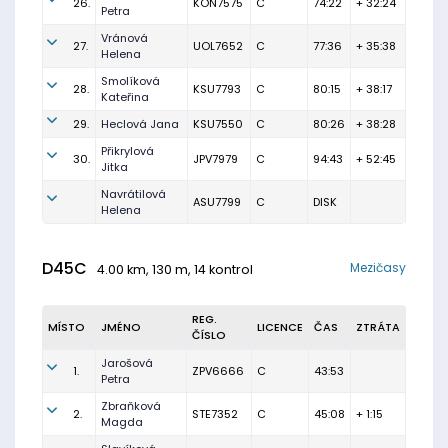
26.
KON7575
C
74:22
+ 32:24
Petra
Vránová
27.
UOL7652
C
77:36
+ 35:38
Helena
Smolíková
28.
KSU7793
C
80:15
+ 38:17
Kateřina
29.
Heclová Jana
KSU7550
C
80:26
+ 38:28
Přikrylová
30.
JPV7979
C
94:43
+ 52:45
Jitka
Navrátilová
ASU7799
C
DISK
Helena
D45C
Mezičasy
4.00 km, 130 m, 14 kontrol
REG.
MÍSTO
JMÉNO
LICENCE
ČAS
ZTRÁTA
ČÍSLO
Jarošová
1.
ZPV6666
C
43:53
Petra
Zbraňková
2.
STE7352
C
45:08
+ 1:15
Magda