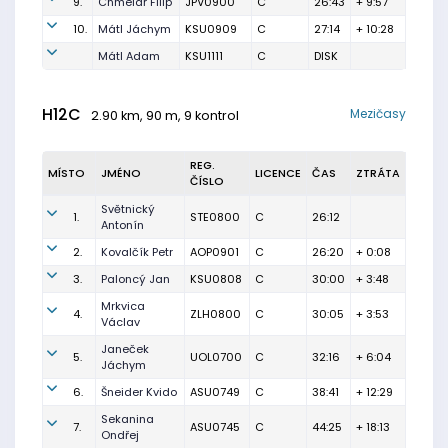
9.
Chmelář Filip
JPV0900
C
26:43
+ 9:57
10.
Mátl Jáchym
KSU0909
C
27:14
+ 10:28
Mátl Adam
KSU1111
C
DISK
H12C
Mezičasy
2.90 km, 90 m, 9 kontrol
REG.
MÍSTO
JMÉNO
LICENCE
ČAS
ZTRÁTA
ČÍSLO
Světnický
1.
STE0800
C
26:12
Antonín
2.
Kovalčík Petr
AOP0901
C
26:20
+ 0:08
3.
Paloncý Jan
KSU0808
C
30:00
+ 3:48
Mrkvica
4.
ZLH0800
C
30:05
+ 3:53
Václav
Janeček
5.
UOL0700
C
32:16
+ 6:04
Jáchym
6.
Šneider Kvido
ASU0749
C
38:41
+ 12:29
Sekanina
7.
ASU0745
C
44:25
+ 18:13
Ondřej