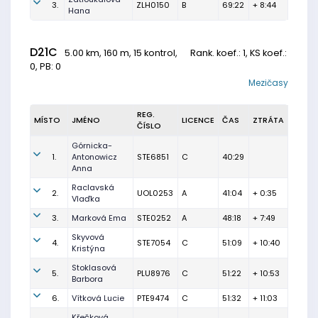
3.
ZLH0150
B
69:22
+ 8:44
Hana
D21C
5.00 km, 160 m, 15 kontrol,
Rank. koef.
: 1, KS koef.:
0, PB: 0
Mezičasy
REG.
MÍSTO
JMÉNO
LICENCE
ČAS
ZTRÁTA
ČÍSLO
Górnicka-
1.
Antonowicz
STE6851
C
40:29
Anna
Raclavská
2.
UOL0253
A
41:04
+ 0:35
Vlaďka
3.
Marková Ema
STE0252
A
48:18
+ 7:49
Skyvová
4.
STE7054
C
51:09
+ 10:40
Kristýna
Stoklasová
5.
PLU8976
C
51:22
+ 10:53
Barbora
6.
Vítková Lucie
PTE9474
C
51:32
+ 11:03
Křečková