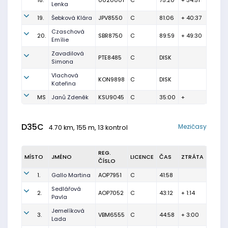
18.
0020001
C
75:20
+ 34:51
Lenka
19.
Šebková Klára
JPV8550
C
81:06
+ 40:37
Czaschová
20.
SBR8750
C
89:59
+ 49:30
Emílie
Zavadilová
PTE8485
C
DISK
Simona
Vlachová
KON9898
C
DISK
Kateřina
MS
Janů Zdeněk
KSU9045
C
35:00
+
D35C
Mezičasy
4.70 km, 155 m, 13 kontrol
REG.
MÍSTO
JMÉNO
LICENCE
ČAS
ZTRÁTA
ČÍSLO
1.
Gallo Martina
AOP7951
C
41:58
Sedlářová
2.
AOP7052
C
43:12
+ 1:14
Pavla
Jemelíková
3.
VBM6555
C
44:58
+ 3:00
Lada