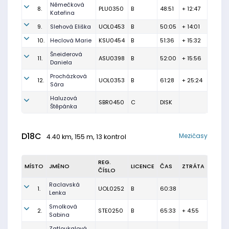
Němečková
8.
PLU0350
B
48:51
+ 12:47
Kateřina
9.
Slehová Eliška
UOL0453
B
50:05
+ 14:01
10.
Heclová Marie
KSU0454
B
51:36
+ 15:32
Šneiderová
11.
ASU0398
B
52:00
+ 15:56
Daniela
Procházková
12.
UOL0353
B
61:28
+ 25:24
Sára
Haluzová
SBR0450
C
DISK
Štěpánka
D18C
Mezičasy
4.40 km, 155 m, 13 kontrol
REG.
MÍSTO
JMÉNO
LICENCE
ČAS
ZTRÁTA
ČÍSLO
Raclavská
1.
UOL0252
B
60:38
Lenka
Smolková
2.
STE0250
B
65:33
+ 4:55
Sabina
Zatloukalová