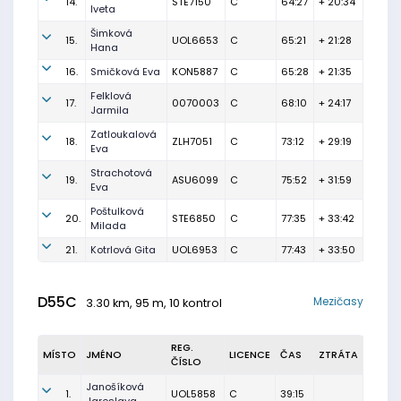
14.
STE7150
C
64:27
+ 20:34
Iveta
Šimková
15.
UOL6653
C
65:21
+ 21:28
Hana
16.
Smičková Eva
KON5887
C
65:28
+ 21:35
Felklová
17.
0070003
C
68:10
+ 24:17
Jarmila
Zatloukalová
18.
ZLH7051
C
73:12
+ 29:19
Eva
Strachotová
19.
ASU6099
C
75:52
+ 31:59
Eva
Poštulková
20.
STE6850
C
77:35
+ 33:42
Milada
21.
Kotrlová Gita
UOL6953
C
77:43
+ 33:50
D55C
Mezičasy
3.30 km, 95 m, 10 kontrol
REG.
MÍSTO
JMÉNO
LICENCE
ČAS
ZTRÁTA
ČÍSLO
Janošíková
1.
UOL5858
C
39:15