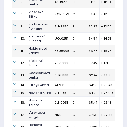
7.
ASU9271
C
51:59
+ 11:30
Lenka
Vlachová
8.
KON9572
C
52:40
+ 12:11
Eliška
Zatloukalová
9.
ZLH9950
B
53:27
+ 12:58
Romana
Raclavská
10.
UOL0251
B
54:54
+ 14:25
Zuzana
Habigerová
11.
KSU9559
C
56:53
+ 16:24
Radka
Křečková
12.
ZPV9999
C
57:35
+ 17:06
Jana
Csakvaryová
13.
SBK8383
C
62:47
+ 22:18
Lenka
14.
Oliinyk Alona
41PXX51
C
64:17
+ 23:48
15.
Novotná Klára
ZLH9851
C
64:29
+ 24:00
Novotná
16.
ZLH0051
B
65:47
+ 25:18
Tereza
Valentova
17.
NNN
C
73:13
+ 32:44
Magda
Hornová