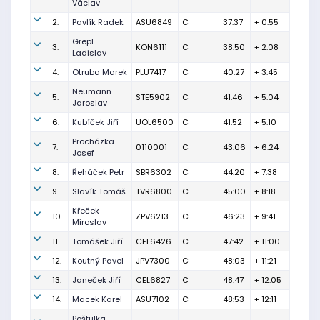
Václav
2.
Pavlík Radek
ASU6849
C
37:37
+ 0:55
Grepl
3.
KON6111
C
38:50
+ 2:08
Ladislav
4.
Otruba Marek
PLU7417
C
40:27
+ 3:45
Neumann
5.
STE5902
C
41:46
+ 5:04
Jaroslav
6.
Kubíček Jiří
UOL6500
C
41:52
+ 5:10
Procházka
7.
0110001
C
43:06
+ 6:24
Josef
8.
Řeháček Petr
SBR6302
C
44:20
+ 7:38
9.
Slavík Tomáš
TVR6800
C
45:00
+ 8:18
Křeček
10.
ZPV6213
C
46:23
+ 9:41
Miroslav
11.
Tomášek Jiří
CEL6426
C
47:42
+ 11:00
12.
Koutný Pavel
JPV7300
C
48:03
+ 11:21
13.
Janeček Jiří
CEL6827
C
48:47
+ 12:05
14.
Macek Karel
ASU7102
C
48:53
+ 12:11
Poštulka