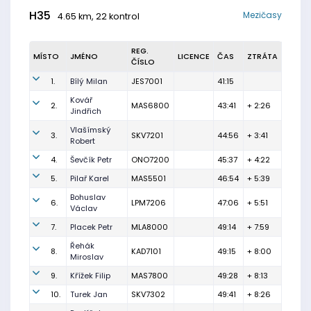
H35
Mezičasy
4.65 km, 22 kontrol
REG.
MÍSTO
JMÉNO
LICENCE
ČAS
ZTRÁTA
ČÍSLO
1.
Bílý Milan
JES7001
41:15
Kovář
2.
MAS6800
43:41
+ 2:26
Jindřich
Vlašímský
3.
SKV7201
44:56
+ 3:41
Robert
4.
Ševčík Petr
ONO7200
45:37
+ 4:22
5.
Pilař Karel
MAS5501
46:54
+ 5:39
Bohuslav
6.
LPM7206
47:06
+ 5:51
Václav
7.
Placek Petr
MLA8000
49:14
+ 7:59
Řehák
8.
KAD7101
49:15
+ 8:00
Miroslav
9.
Křížek Filip
MAS7800
49:28
+ 8:13
10.
Turek Jan
SKV7302
49:41
+ 8:26