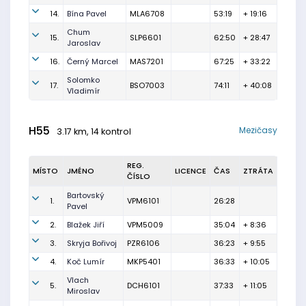
14.
Bína Pavel
MLA6708
53:19
+ 19:16
Chum
15.
SLP6601
62:50
+ 28:47
Jaroslav
16.
Černý Marcel
MAS7201
67:25
+ 33:22
Solomko
17.
BSO7003
74:11
+ 40:08
Vladimír
H55
Mezičasy
3.17 km, 14 kontrol
REG.
MÍSTO
JMÉNO
LICENCE
ČAS
ZTRÁTA
ČÍSLO
Bartovský
1.
VPM6101
26:28
Pavel
2.
Blažek Jiří
VPM5009
35:04
+ 8:36
3.
Skryja Bořivoj
PZR6106
36:23
+ 9:55
4.
Koč Lumír
MKP5401
36:33
+ 10:05
Vlach
5.
DCH6101
37:33
+ 11:05
Miroslav