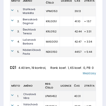
MÍSTO
JMÉNO
LICENCE
ČAS
ZTRÁTA
ČÍSLO
Staňková
1.
VPM0153
39:13
Markéta
Biersaková
2.
KRL0051
41:10
+ 1:57
Dagmar
Šlechtová
3.
KRL0152
42:44
+ 3:31
Tereza
Lučanová
4.
MAS0051
42:47
+ 3:34
Barbora
Nádeníčková
5.
NEK0150
44:57
+ 5:44
Pavla
D21
4.40 km, 19 kontrol,
Rank. koef.
: 1, KS koef.: 0, PB: 0
Mezičasy
REG.
MÍSTO
JMÉNO
LICENCE
ČAS
ZTRÁTA
ČÍSLO
Chvalová
1.
LPM9452
40:31
Věra
Valachová