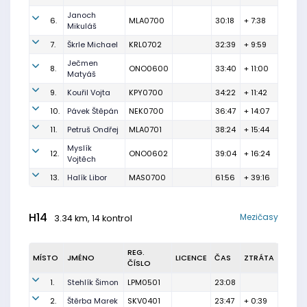
Janoch
6.
MLA0700
30:18
+ 7:38
Mikuláš
7.
Škrle Michael
KRL0702
32:39
+ 9:59
Ječmen
8.
ONO0600
33:40
+ 11:00
Matyáš
9.
Kouřil Vojta
KPY0700
34:22
+ 11:42
10.
Pávek Štěpán
NEK0700
36:47
+ 14:07
11.
Petruš Ondřej
MLA0701
38:24
+ 15:44
Myslík
12.
ONO0602
39:04
+ 16:24
Vojtěch
13.
Halík Libor
MAS0700
61:56
+ 39:16
H14
Mezičasy
3.34 km, 14 kontrol
REG.
MÍSTO
JMÉNO
LICENCE
ČAS
ZTRÁTA
ČÍSLO
1.
Stehlík Šimon
LPM0501
23:08
2.
Štěrba Marek
SKV0401
23:47
+ 0:39