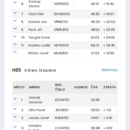
Soukup
6.
VSP5600
42:10
+ 15:42
Václav
7.
Čech Petr
DCH6002
45:35
+ 19:07
8.
Doležal Jan
VPM5701
46:30
+ 20:02
9.
Pech Jiří
LPM5402
49:53
+ 23:25
10.
Tengler Karel
61:03
+ 34:35
11.
Kadlec Luděk
VEY5600
66:13
+ 39:45
Milota Josef
MLA5801
37:23
+ 10:55
H65
Mezičasy
3.10 km, 13 kontrol
REG.
MÍSTO
JMÉNO
LICENCE
ČAS
ZTRÁTA
ČÍSLO
Jirásek
1.
DCH4701
32:38
Jaroslav
2.
Otta Pavel
JES4601
33:50
+ 1:12
3.
Janda Josef
KAD4701
34:57
+ 2:19
Valeška
4.
LCV4700
36:48
+ 4:10