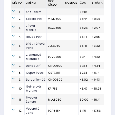
REG.
MÍSTO
JMÉNO
LICENCE
ČAS
ZTRÁTA
ČÍSLO
1.
Kriz Radim
33:19
2.
Sobota Petr
VPM7800
33:44
+ 0:25
Jírová
3.
ROZ7350
35:26
+ 2:07
Monika
4.
Houba Petr
36:14
+ 2:55
Bílá Jiráňová
5.
JES6750
36:41
+ 3:22
Irena
Zierhutová
6.
LCV0250
37:41
+ 4:22
Michaela
7.
Donda Jiří
ONO7600
37:53
+ 4:34
8.
Cepek Pavel
CST7301
39:33
+ 6:14
9.
Barda Tomáš
ONO0302
43:02
+ 9:43
Gelnerová
10.
KRl7851
43:47
+ 10:28
Martina
Pivcová
11.
MLA8050
50:00
+ 16:41
Žaneta
Voborská
12.
PGP8454
51:15
+ 17:56
Jana