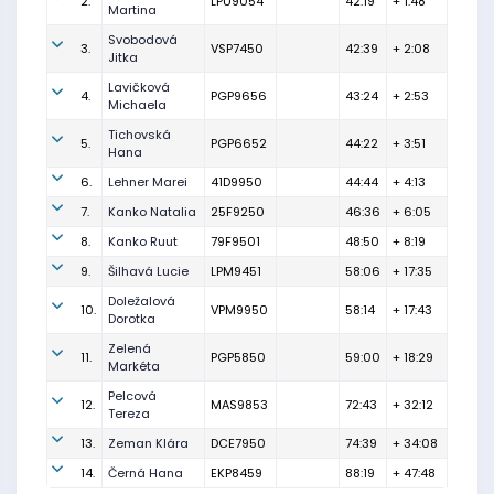
2.
LPU9054
42:19
+ 1:48
Martina
Svobodová
3.
VSP7450
42:39
+ 2:08
Jitka
Lavičková
4.
PGP9656
43:24
+ 2:53
Michaela
Tichovská
5.
PGP6652
44:22
+ 3:51
Hana
6.
Lehner Marei
41D9950
44:44
+ 4:13
7.
Kanko Natalia
25F9250
46:36
+ 6:05
8.
Kanko Ruut
79F9501
48:50
+ 8:19
9.
Šilhavá Lucie
LPM9451
58:06
+ 17:35
Doležalová
10.
VPM9950
58:14
+ 17:43
Dorotka
Zelená
11.
PGP5850
59:00
+ 18:29
Markéta
Pelcová
12.
MAS9853
72:43
+ 32:12
Tereza
13.
Zeman Klára
DCE7950
74:39
+ 34:08
14.
Černá Hana
EKP8459
88:19
+ 47:48