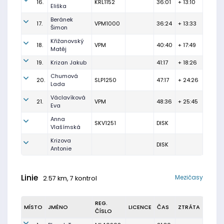
16.
KRL1152
36:01
+ 13:10
Eliška
Beránek
17.
VPM1000
36:24
+ 13:33
Šimon
Křižanovský
18.
VPM
40:40
+ 17:49
Matěj
19.
Krizan Jakub
41:17
+ 18:26
Chumová
20.
SLP1250
47:17
+ 24:26
Lada
Václavíková
21.
VPM
48:36
+ 25:45
Eva
Anna
SKV1251
DISK
Vlašímská
Krizova
DISK
Antonie
Linie
Mezičasy
2.57 km, 7 kontrol
REG.
MÍSTO
JMÉNO
LICENCE
ČAS
ZTRÁTA
ČÍSLO