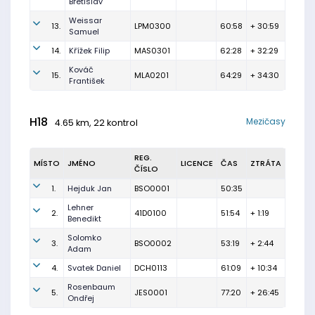
Břetislav
Weissar
13.
LPM0300
60:58
+ 30:59
Samuel
14.
Křížek Filip
MAS0301
62:28
+ 32:29
Kováč
15.
MLA0201
64:29
+ 34:30
František
H18
Mezičasy
4.65 km, 22 kontrol
REG.
MÍSTO
JMÉNO
LICENCE
ČAS
ZTRÁTA
ČÍSLO
1.
Hejduk Jan
BSO0001
50:35
Lehner
2.
41D0100
51:54
+ 1:19
Benedikt
Solomko
3.
BSO0002
53:19
+ 2:44
Adam
4.
Svatek Daniel
DCH0113
61:09
+ 10:34
Rosenbaum
5.
JES0001
77:20
+ 26:45
Ondřej