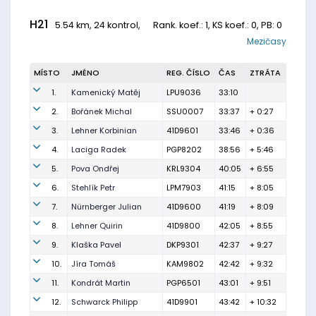
H21
5.54 km, 24 kontrol,
Rank. koef.
: 1, KS koef.: 0, PB: 0
Mezičasy
MÍSTO
JMÉNO
REG. ČÍSLO
ČAS
ZTRÁTA
1.
Kamenický Matěj
LPU9036
33:10
2.
Bořánek Michal
SSU0007
33:37
+ 0:27
3.
Lehner Korbinian
41D9601
33:46
+ 0:36
4.
Laciga Radek
PGP8202
38:56
+ 5:46
5.
Pova Ondřej
KRL9304
40:05
+ 6:55
6.
Stehlík Petr
LPM7903
41:15
+ 8:05
7.
Nürnberger Julian
41D9600
41:19
+ 8:09
8.
Lehner Quirin
41D9800
42:05
+ 8:55
9.
Klaška Pavel
DKP9301
42:37
+ 9:27
10.
Jíra Tomáš
KAM9802
42:42
+ 9:32
11.
Kondrát Martin
PGP6501
43:01
+ 9:51
12.
Schwarck Philipp
41D9901
43:42
+ 10:32