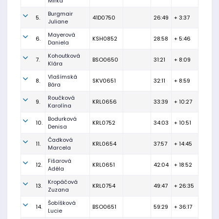
Mirka
Burgmair
5.
41D0750
26:49
+ 3:37
Juliane
Mayerová
6.
KSH0852
28:58
+ 5:46
Daniela
Kohoutková
7.
BSO0650
31:21
+ 8:09
Klára
Vlašímská
8.
SKV0651
32:11
+ 8:59
Bára
Roučková
9.
KRL0656
33:39
+ 10:27
Karolína
Bodurková
10.
KRL0752
34:03
+ 10:51
Denisa
Čadková
11.
KRL0654
37:57
+ 14:45
Marcela
Fišarová
12.
KRL0651
42:04
+ 18:52
Adéla
Kropáčová
13.
KRL0754
49:47
+ 26:35
Zuzana
Šobíšková
14.
BSO0651
59:29
+ 36:17
Lucie