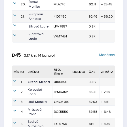
Černá
20.
MLA7451
62:11
+ 25:45
Monika
Burgmair
21.
41D7450
92:46
+ 56:20
Annette
Šitrová Lucie
LPM7857
DISK
Richtrová
VPM7451
DISK
Lucie
D45
Mezičasy
3.17 km, 14 kontrol
REG.
MÍSTO
JMÉNO
LICENCE
ČAS
ZTRÁTA
ČÍSLO
1.
Grifoni Milena
41D6850
33:12
Kolovská
2.
LPM6352
35:41
+ 2:29
Ilona
3.
Lisá Monika
ONO6750
37:03
+ 3:51
Mrázová
4.
DCE5550
39:58
+ 6:46
Pavla
Šedivá
5.
EKP5750
41:51
+ 8:39
Miroslava