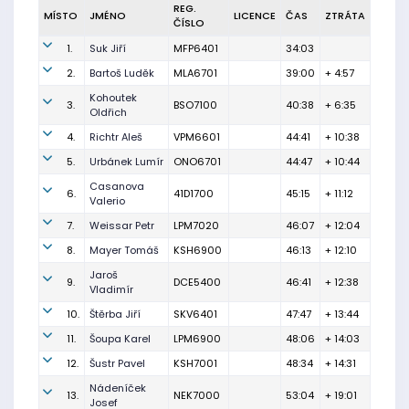
REG.
MÍSTO
JMÉNO
LICENCE
ČAS
ZTRÁTA
ČÍSLO
1.
Suk Jiří
MFP6401
34:03
2.
Bartoš Luděk
MLA6701
39:00
+ 4:57
Kohoutek
3.
BSO7100
40:38
+ 6:35
Oldřich
4.
Richtr Aleš
VPM6601
44:41
+ 10:38
5.
Urbánek Lumír
ONO6701
44:47
+ 10:44
Casanova
6.
41D1700
45:15
+ 11:12
Valerio
7.
Weissar Petr
LPM7020
46:07
+ 12:04
8.
Mayer Tomáš
KSH6900
46:13
+ 12:10
Jaroš
9.
DCE5400
46:41
+ 12:38
Vladimír
10.
Štěrba Jiří
SKV6401
47:47
+ 13:44
11.
Šoupa Karel
LPM6900
48:06
+ 14:03
12.
Šustr Pavel
KSH7001
48:34
+ 14:31
Nádeníček
13.
NEK7000
53:04
+ 19:01
Josef