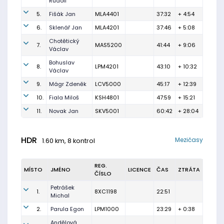
Rudolf
5.
Fišák Jan
MLA4401
37:32
+ 4:54
6.
Sklenář Jan
MLA4201
37:46
+ 5:08
Chotětický
7.
MAS5200
41:44
+ 9:06
Václav
Bohuslav
8.
LPM4201
43:10
+ 10:32
Václav
9.
Mágr Zdeněk
LCV5000
45:17
+ 12:39
10.
Fiala Miloš
KSH4801
47:59
+ 15:21
11.
Novak Jan
SKV5001
60:42
+ 28:04
HDR
Mezičasy
1.60 km, 8 kontrol
REG.
MÍSTO
JMÉNO
LICENCE
ČAS
ZTRÁTA
ČÍSLO
Petrášek
1.
8XC1198
22:51
Michal
2.
Parula Egon
LPM1000
23:29
+ 0:38
Andělová