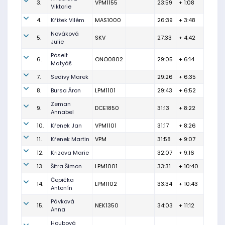
3.
VPM1155
23:59
+ 1:08
Viktorie
4.
Křížek Vilém
MAS1000
26:39
+ 3:48
Nováková
5.
SKV
27:33
+ 4:42
Julie
Pöselt
6.
ONO0802
29:05
+ 6:14
Matyáš
7.
Sedivy Marek
29:26
+ 6:35
8.
Bursa Áron
LPM1101
29:43
+ 6:52
Zeman
9.
DCE1850
31:13
+ 8:22
Annabel
10.
Křenek Jan
VPM1101
31:17
+ 8:26
11.
Křenek Martin
VPM
31:58
+ 9:07
12.
Krizova Marie
32:07
+ 9:16
13.
Šitra Šimon
LPM1001
33:31
+ 10:40
Čepička
14.
LPM1102
33:34
+ 10:43
Antonín
Pávková
15.
NEK1350
34:03
+ 11:12
Anna
Houbová