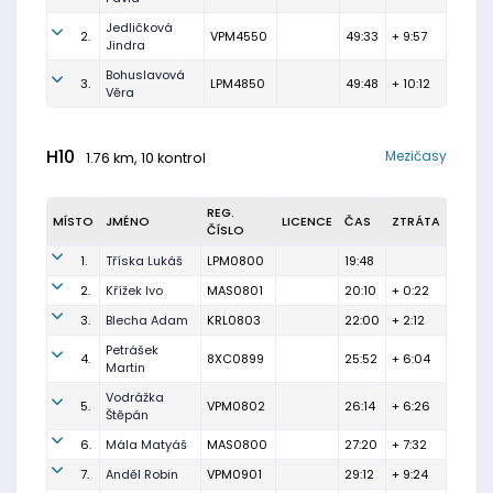
Jedličková
2.
VPM4550
49:33
+ 9:57
Jindra
Bohuslavová
3.
LPM4850
49:48
+ 10:12
Věra
H10
Mezičasy
1.76 km, 10 kontrol
REG.
MÍSTO
JMÉNO
LICENCE
ČAS
ZTRÁTA
ČÍSLO
1.
Tříska Lukáš
LPM0800
19:48
2.
Křížek Ivo
MAS0801
20:10
+ 0:22
3.
Blecha Adam
KRL0803
22:00
+ 2:12
Petrášek
4.
8XC0899
25:52
+ 6:04
Martin
Vodrážka
5.
VPM0802
26:14
+ 6:26
Štěpán
6.
Mála Matyáš
MAS0800
27:20
+ 7:32
7.
Anděl Robin
VPM0901
29:12
+ 9:24