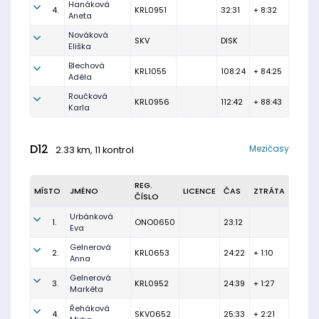
Hanáková
4.
KRL0951
32:31
+ 8:32
Aneta
Nováková
SKV
DISK
Eliška
Blechová
KRL1055
108:24
+ 84:25
Adéla
Roučková
KRL0956
112:42
+ 88:43
Karla
D12
Mezičasy
2.33 km, 11 kontrol
REG.
MÍSTO
JMÉNO
LICENCE
ČAS
ZTRÁTA
ČÍSLO
Urbánková
1.
ONO0650
23:12
Eva
Gelnerová
2.
KRL0653
24:22
+ 1:10
Anna
Gelnerová
3.
KRL0952
24:39
+ 1:27
Markéta
Řeháková
4.
SKV0652
25:33
+ 2:21