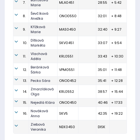
Bartošová
7.
MLA0451
28:55
+ 5:42
Marie
Ševčíková
8.
ONO0550
32:01
+ 8:48
Anežka
Křížková
9.
MAS0450
32:40
+ 9:27
Marie
Dítková
10.
SKV0451
33:07
+ 9:54
Markéta
Vlachová
11.
KRL0551
33:43
+ 10:30
Adéla
Beránková
12.
VPM0551
35:01
+ 11:48
Šárka
13.
Pecko Sára
ONO0452
35:41
+ 12:28
Zmarzláková
14.
KRL0552
38:57
+ 15:44
Olga
15.
Nejedlá Klára
ONO0450
40:46
+ 17:33
Nováková
16.
SKV5
42:35
+ 19:22
Anna
Ziebová
NEK0450
DISK
Veronika