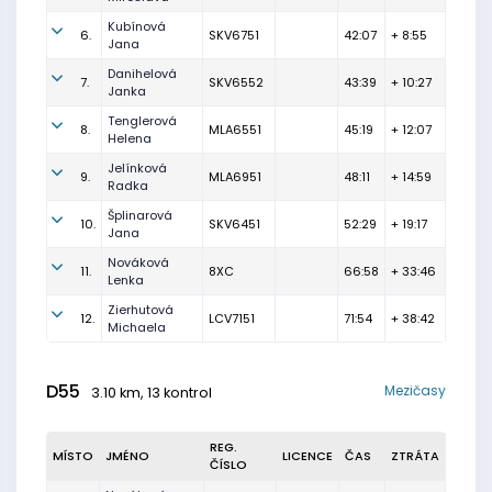
Kubínová
6.
SKV6751
42:07
+ 8:55
Jana
Danihelová
7.
SKV6552
43:39
+ 10:27
Janka
Tenglerová
8.
MLA6551
45:19
+ 12:07
Helena
Jelínková
9.
MLA6951
48:11
+ 14:59
Radka
Šplinarová
10.
SKV6451
52:29
+ 19:17
Jana
Nováková
11.
8XC
66:58
+ 33:46
Lenka
Zierhutová
12.
LCV7151
71:54
+ 38:42
Michaela
D55
Mezičasy
3.10 km, 13 kontrol
REG.
MÍSTO
JMÉNO
LICENCE
ČAS
ZTRÁTA
ČÍSLO