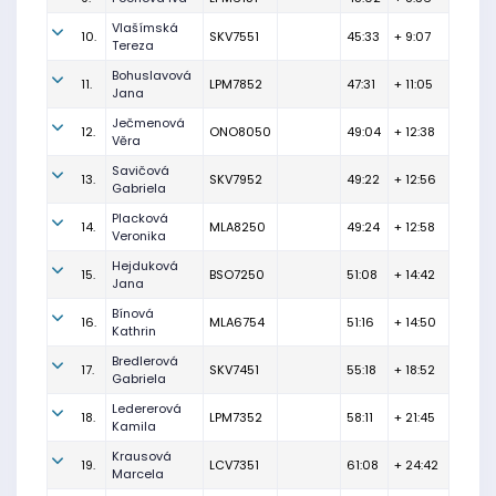
Vlašímská
10.
SKV7551
45:33
+ 9:07
Tereza
Bohuslavová
11.
LPM7852
47:31
+ 11:05
Jana
Ječmenová
12.
ONO8050
49:04
+ 12:38
Věra
Savičová
13.
SKV7952
49:22
+ 12:56
Gabriela
Placková
14.
MLA8250
49:24
+ 12:58
Veronika
Hejduková
15.
BSO7250
51:08
+ 14:42
Jana
Bínová
16.
MLA6754
51:16
+ 14:50
Kathrin
Bredlerová
17.
SKV7451
55:18
+ 18:52
Gabriela
Ledererová
18.
LPM7352
58:11
+ 21:45
Kamila
Krausová
19.
LCV7351
61:08
+ 24:42
Marcela