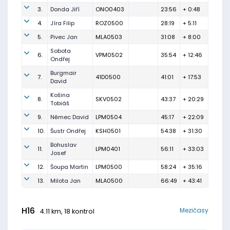
3.
Donda Jiří
ONO0403
23:56
+ 0:48
4.
Jíra Filip
ROZ0500
28:19
+ 5:11
5.
Pivec Jan
MLA0503
31:08
+ 8:00
Sobota
6.
VPM0502
35:54
+ 12:46
Ondřej
Burgmair
7.
41D0500
41:01
+ 17:53
David
Košina
8.
SKV0502
43:37
+ 20:29
Tobiáš
9.
Němec David
LPM0504
45:17
+ 22:09
10.
Šustr Ondřej
KSH0501
54:38
+ 31:30
Bohuslav
11.
LPM0401
56:11
+ 33:03
Josef
12.
Šoupa Martin
LPM0500
58:24
+ 35:16
13.
Milota Jan
MLA0500
66:49
+ 43:41
H16
Mezičasy
4.11 km, 18 kontrol