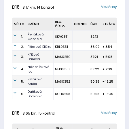
D16
Mezičasy
3.17 km, 14 kontrol
REG.
MÍSTO
JMÉNO
LICENCE
ČAS
ZTRÁTA
ČÍSLO
Řeháková
1.
SKV0351
32:13
Gabriela
2.
Fišarová Eliška
KRL0351
36:07
+ 3:54
Křížová
3.
MAS0250
37:21
+ 5:08
Daniela
Nádeníčková
4.
NEK0350
39:22
+ 7:09
Iva
Petříková
5.
MAS0352
50:38
+ 18:25
Adéla
Daňková
6.
DCH0258
50:58
+ 18:45
Dominika
D18
Mezičasy
3.65 km, 15 kontrol
REG.