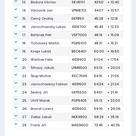
13.
Badura Václav
SKV8101
43:50
+ 10:40
14.
Václavík Jan
VPM8701
44:07
+ 10:57
15.
Černý Ondřej
EKP8511
45:28
+ 12:18
16.
Janischowsky Lukas
41D9700
45:43
+ 12:33
17.
Bořánek Petr
VSP7000
48:19
+ 15:09
18.
Tichovský Martin
PGP6100
48:31
+ 15:21
19.
Knepr Lukáš
BSO9401
50:00
+ 16:50
20.
Wartner Felix
41D9902
51:04
+ 17:54
21.
Šilhavý Jakub
LPM8500
53:13
+ 20:03
22.
Škop Michal
8XC7699
54:15
+ 21:05
23.
Janischowksy Fabian
41D9500
54:34
+ 21:24
24.
Šedivý Jiří
EKP5500
54:51
+ 21:41
25.
Uhlíř Marek
PGP9405
55:13
+ 22:03
26.
Brandl Lorenz
41D9900
59:16
+ 26:06
27.
Zieba Jakub
NEK9800
68:29
+ 35:19
28.
Frank Jiří
MAS9600
73:45
+ 40:35