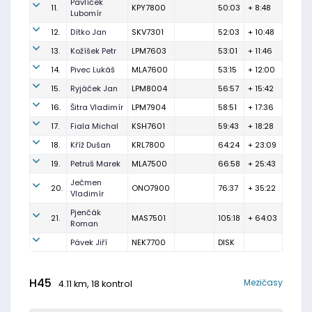
Pavlíček
11.
KPY7800
50:03
+ 8:48
Lubomír
12.
Dítko Jan
SKV7301
52:03
+ 10:48
13.
Kožíšek Petr
LPM7603
53:01
+ 11:46
14.
Pivec Lukáš
MLA7600
53:15
+ 12:00
15.
Ryjáček Jan
LPM8004
56:57
+ 15:42
16.
Šitra Vladimír
LPM7904
58:51
+ 17:36
17.
Fiala Michal
KSH7601
59:43
+ 18:28
18.
Kříž Dušan
KRL7800
64:24
+ 23:09
19.
Petruš Marek
MLA7500
66:58
+ 25:43
Ječmen
20.
ONO7900
76:37
+ 35:22
Vladimír
Pjenčák
21.
MAS7501
105:18
+ 64:03
Roman
Pávek Jiří
NEK7700
DISK
H45
Mezičasy
4.11 km, 18 kontrol