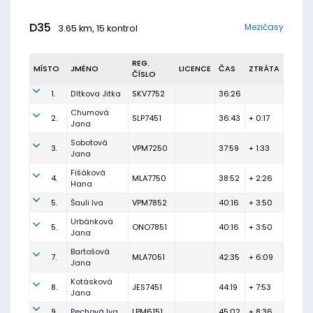
D35
Mezičasy
3.65 km, 15 kontrol
REG.
MÍSTO
JMÉNO
LICENCE
ČAS
ZTRÁTA
ČÍSLO
1.
Dítkova Jitka
SKV7752
36:26
Chumová
2.
SLP7451
36:43
+ 0:17
Jana
Sobotová
3.
VPM7250
37:59
+ 1:33
Jana
Fišáková
4.
MLA7750
38:52
+ 2:26
Hana
5.
Šauli Iva
VPM7852
40:16
+ 3:50
Urbánková
5.
ONO7851
40:16
+ 3:50
Jana
Bartošová
7.
MLA7051
42:35
+ 6:09
Jana
Kotásková
8.
JES7451
44:19
+ 7:53
Jana
9.
Pechová Iva
LPM6151
45:02
+ 8:36