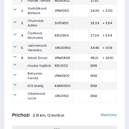
1.
Placek Tomas
MLA0902
21:30
Vodrážková
2.
VPM1050
24:30
+ 3:00
Barbora
Chumová
3.
SLP0950
25:24
+ 3:54
Adéla
Čadková
4.
KRL0954
27:24
+ 5:54
Michaela
Ječmenová
5.
ONO0950
34:49
+ 13:19
Veronika
6.
Mikeš Šimon
VPM0808
48:21
+ 26:51
Houba Vojtěch
KRL1002
DISK
Bohuslav
LPM0900
DISK
Fanda
Kříž Matěj
KAM0900
DISK
Urbánková
ONO1150
DISK
Lucie
Prichozi
Mezičasy
3.16 km, 12 kontrol