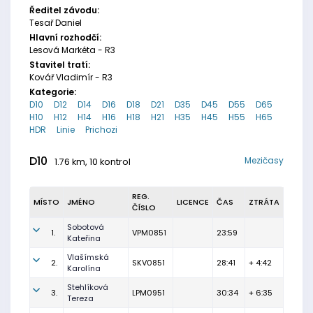
Ředitel závodu:
Tesař Daniel
Hlavní rozhodčí:
Lesová Markéta - R3
Stavitel tratí:
Kovář Vladimír - R3
Kategorie:
D10
D12
D14
D16
D18
D21
D35
D45
D55
D65
H10
H12
H14
H16
H18
H21
H35
H45
H55
H65
HDR
Linie
Prichozi
D10
Mezičasy
1.76 km, 10 kontrol
REG.
MÍSTO
JMÉNO
LICENCE
ČAS
ZTRÁTA
ČÍSLO
Sobotová
1.
VPM0851
23:59
Kateřina
Vlašímská
2.
SKV0851
28:41
+ 4:42
Karolína
Stehlíková
3.
LPM0951
30:34
+ 6:35
Tereza