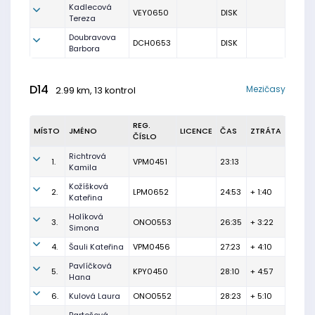
Kadlecová
VEY0650
DISK
Tereza
Doubravova
DCH0653
DISK
Barbora
D14
Mezičasy
2.99 km, 13 kontrol
REG.
MÍSTO
JMÉNO
LICENCE
ČAS
ZTRÁTA
ČÍSLO
Richtrová
1.
VPM0451
23:13
Kamila
Kožíšková
2.
LPM0652
24:53
+ 1:40
Kateřina
Holíková
3.
ONO0553
26:35
+ 3:22
Simona
4.
Šauli Kateřina
VPM0456
27:23
+ 4:10
Pavlíčková
5.
KPY0450
28:10
+ 4:57
Hana
6.
Kulová Laura
ONO0552
28:23
+ 5:10