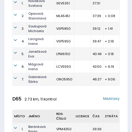
Nováková
1.
SKV5351
37:31
Svatava
Opavová
2.
MLA5451
37:39
+ 0:08
Stanislava
Soukupová
3.
VSP5850
39:12
+ 1:41
Michaela
Lacigová
4.
VSP5950
39:47
+ 2:16
Ivana
Janečková
5.
LPM6150
40:49
+ 3:18
Eva
Mágrová
6.
LCV5550
43:50
+ 6:19
Ivana
Gabrielová
7.
ONO5950
46:37
+ 9:06
Šárka
D65
Mezičasy
2.73 km, 11 kontrol
REG.
MÍSTO
JMÉNO
LICENCE
ČAS
ZTRÁTA
ČÍSLO
Beránková
1.
VPM4350
39:36
Pavla