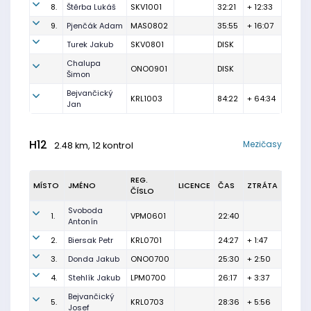
8.
Štěrba Lukáš
SKV1001
32:21
+ 12:33
9.
Pjenčák Adam
MAS0802
35:55
+ 16:07
Turek Jakub
SKV0801
DISK
Chalupa
ONO0901
DISK
Šimon
Bejvančický
KRL1003
84:22
+ 64:34
Jan
H12
Mezičasy
2.48 km, 12 kontrol
REG.
MÍSTO
JMÉNO
LICENCE
ČAS
ZTRÁTA
ČÍSLO
Svoboda
1.
VPM0601
22:40
Antonín
2.
Biersak Petr
KRL0701
24:27
+ 1:47
3.
Donda Jakub
ONO0700
25:30
+ 2:50
4.
Stehlík Jakub
LPM0700
26:17
+ 3:37
Bejvančický
5.
KRL0703
28:36
+ 5:56
Josef