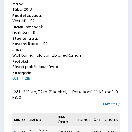
Mapa:
Tábor 2018
Ředitel závodu:
Vébr Jiří - R2
Hlavní rozhodčí:
Picek Jan - R1
Stavitel tratí:
Novotný Radek - R3
JURY:
Wolf Daniel, Fiala Jan, Zbranek Roman
Protokol:
Závod proběhl bez závad
Kategorie:
D21
H21B
D21
2.10 km, 72 m, 21 kontrol,
Rank. koef.
: 1.1, KS koef.: 0,
PB: 0
Mezičasy
REG.
MÍSTO
JMÉNO
LICENCE
ČAS
ZTRÁTA
ČÍSLO
Procházková