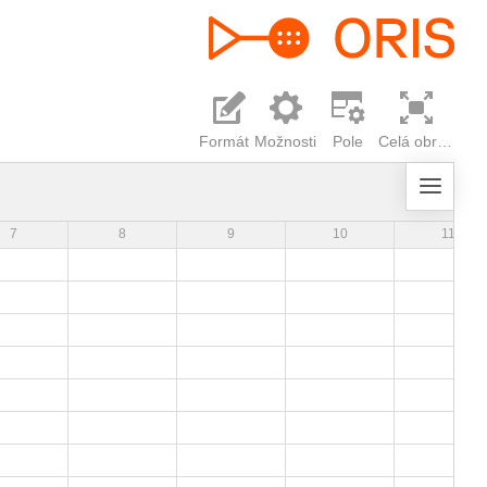
Formát
Možnosti
Pole
Celá obrazovka
7
8
9
10
11