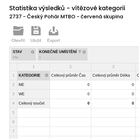
Statistika výsledků - vítězové kategorií
2737 - Český Pohár MTBO - červená skupina
Otevřít
Uložit
Export
STAV
KONEČNÉ UMÍSTĚNÍ
Vše
1
1
2
3
1
KATEGORIE
Celkový průměr Čas
Celkový průměr Délka
C
2
ME
0
0
3
WE
0
0
4
Celkový součet
0
0
5
6
7