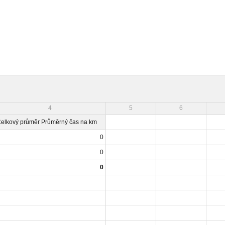
4
5
6
elkový průměr Průměrný čas na km
0
0
0