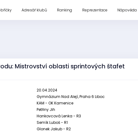
ebříčky
Adresář klubů
Ranking
Reprezentace
Nápověda
odu: Mistrovství oblasti sprintových štafet
20.04.2024
Gymnázium Nad Alejí, Praha 6 Liboc
KAM - OK Kamenice
Petřiny Jih
Hankovcová Lenka - R3
Semík Luboš - R1
Glonek Jakub - R2