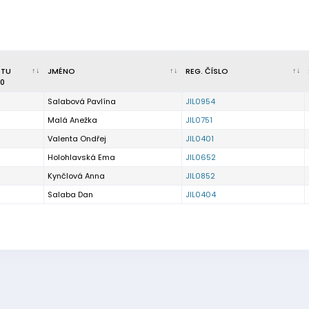
RTU
JMÉNO
REG. ČÍSLO
0
Salabová Pavlína
JIL0954
Malá Anežka
JIL0751
Valenta Ondřej
JIL0401
Holohlavská Ema
JIL0652
Kynčlová Anna
JIL0852
Salaba Dan
JIL0404