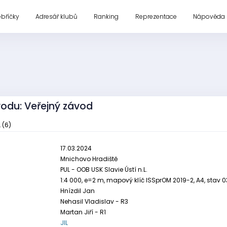
ebříčky
Adresář klubů
Ranking
Reprezentace
Nápověda
vodu: Veřejný závod
 (6)
17.03.2024
Mnichovo Hradiště
PUL - OOB USK Slavie Ústí n.L.
1:4 000, e=2 m, mapový klíč ISSprOM 2019-2, A4, stav
Hnízdil Jan
Nehasil Vladislav - R3
Martan Jiří - R1
JIL