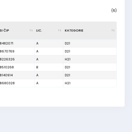
(6)
SI ČIP
LIC.
KATEGORIE
8482071
A
D21
8670769
A
D21
8226326
A
H21
8510268
B
D21
8140914
A
D21
8680328
A
H21