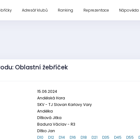
ebříčky
Adresář klubů
Ranking
Reprezentace
Nápověda
odu: Oblastní žebříček
15.06.2024
Andělská Hora
SKV - TJ Slovan Karlovy Vary
Andělka
Dítková Jitka
Badura Václav - R3
Dítko Jan
D10
D12
D14
D16
D18
D21
D35
D45
D55