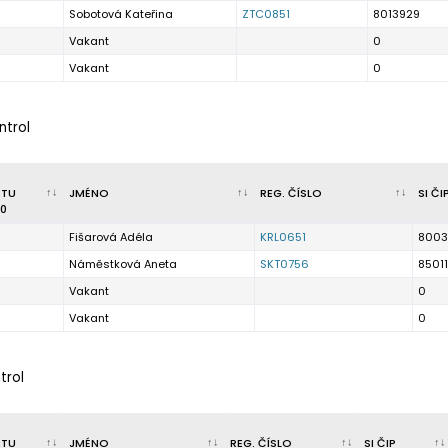
Sobotová Kateřina
ZTC0851
8013929
Vakant
0
Vakant
0
ntrol
RTU
JMÉNO
REG. ČÍSLO
SI ČI
0
Fišarová Adéla
KRL0651
8003
Náměstková Aneta
SKT0756
8501
Vakant
0
Vakant
0
trol
RTU
JMÉNO
REG. ČÍSLO
SI ČIP