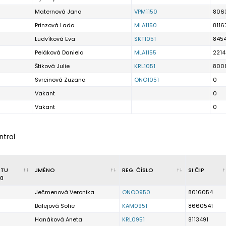
Maternová Jana
VPM1150
806
Prinzová Lada
MLA1150
8116
Ludvíková Eva
SKT1051
845
Peláková Daniela
MLA1155
2214
Štiková Julie
KRL1051
800
Svrcinová Zuzana
ONO1051
0
Vakant
0
Vakant
0
ntrol
RTU
JMÉNO
REG. ČÍSLO
SI ČIP
0
Ječmenová Veronika
ONO0950
8016054
Balejová Sofie
KAM0951
8660541
Hanáková Aneta
KRL0951
8113491