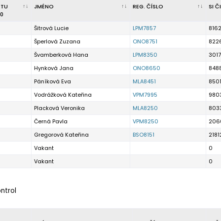
RTU
JMÉNO
REG. ČÍSLO
SI Č
0
Šitrová Lucie
LPM7857
816
Šperlová Zuzana
ONO8751
822
Švamberková Hana
LPM8350
3017
Hynková Jana
ONO8650
848
Páníková Eva
MLA8451
850
Vodrážková Kateřina
VPM7995
980
Placková Veronika
MLA8250
803
Černá Pavla
VPM8250
206
Gregorová Kateřina
BSO8151
2181
Vakant
0
Vakant
0
ontrol