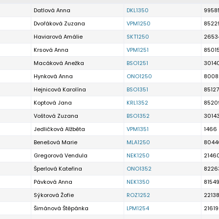
Datlová Anna
DKL1350
9958
Dvořáková Zuzana
VPM1250
8522
Haviarová Amálie
SKT1250
2653
Krsová Anna
VPM1251
8501
Macáková Anežka
BSO1251
3014
Hynková Anna
ONO1250
8008
Hejnicová Karolína
BSO1351
8512
Koptová Jana
KRL1352
8520
Voštová Zuzana
BSO1352
3014
Jedličková Alžběta
VPM1351
1466
Benešová Marie
MLA1250
8044
Gregorová Vendula
NEK1250
2146
Šperlová Kateřina
ONO1352
8226
Pávková Anna
NEK1350
8154
Sýkorová Žofie
ROZ1252
22138
Šimánová Štěpánka
LPM1254
2161