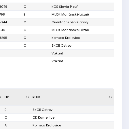
3079
C
KOS Slavia Plzeň
798
B
MLOK Mariánské Lázně
4044
C
Orientační běh Klatovy
516
C
MLOK Mariánské Lázně
8295
C
Kometa Kralovice
C
SKOB Ostrov
Vakant
Vakant
LIC.
KLUB
B
SKOB Ostrov
C
OK Kamenice
A
Kometa Kralovice