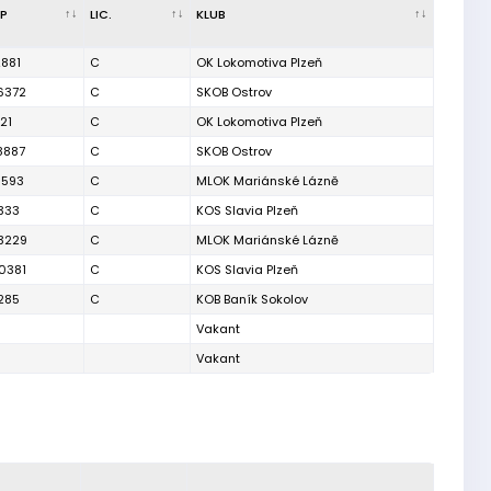
IP
LIC.
KLUB
2881
C
OK Lokomotiva Plzeň
6372
C
SKOB Ostrov
21
C
OK Lokomotiva Plzeň
8887
C
SKOB Ostrov
1593
C
MLOK Mariánské Lázně
333
C
KOS Slavia Plzeň
3229
C
MLOK Mariánské Lázně
0381
C
KOS Slavia Plzeň
285
C
KOB Baník Sokolov
Vakant
Vakant