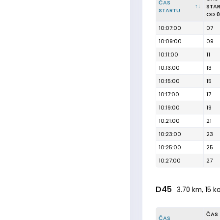
ČAS
STA
STARTU
OD 0
10:07:00
07
10:09:00
09
10:11:00
11
10:13:00
13
10:15:00
15
10:17:00
17
10:19:00
19
10:21:00
21
10:23:00
23
10:25:00
25
10:27:00
27
D45
3.70 km, 15 k
ČAS
ČAS