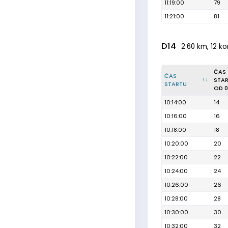
11:19:00
79
11:21:00
81
D14
2.60 km, 12 ko
ČAS
ČAS
STA
STARTU
OD 0
10:14:00
14
10:16:00
16
10:18:00
18
10:20:00
20
10:22:00
22
10:24:00
24
10:26:00
26
10:28:00
28
10:30:00
30
10:32:00
32