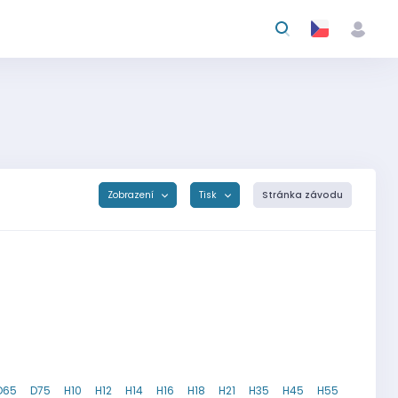
Zobrazení
Tisk
Stránka závodu
D65
D75
H10
H12
H14
H16
H18
H21
H35
H45
H55