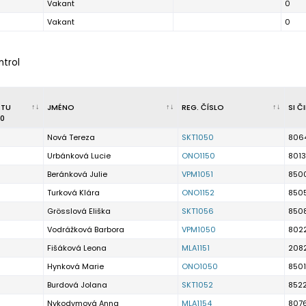
Vakant
0
Vakant
0
ntrol
RTU
JMÉNO
REG. ČÍSLO
SI Č
0
Nová Tereza
SKT1050
806
Urbánková Lucie
ONO1150
801
Beránková Julie
VPM1051
850
Turková Klára
ONO1152
850
Grösslová Eliška
SKT1056
850
Vodrážková Barbora
VPM1050
802
Fišáková Leona
MLA1151
208
Hynková Marie
ONO1050
8501
Burdová Jolana
SKT1052
852
Nykodymová Anna
MLA1154
807