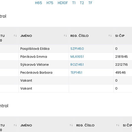
H65
H75
HD10F
T1
T2
TF
trol
RTU
JMÉNO
REG. ČÍSLO
SI ČIP
0
Pospíšilová Eliška
SZP1450
0
Páníková Emma
MLA1651
2181945
Sýkorová Viktorie
ROZ1451
2212716
Pecánková Barbora
TEP1451
49546
Vakant
0
Vakant
0
ntrol
RTU
JMÉNO
REG. ČÍSLO
SI ČI
0