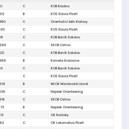
51
C
KOB Kladno
912
B
KOS Slavia Plzeň
490
C
Orientační běh Klatovy
590
C
KOS Slavia Plzeň
08
C
KOB Baník Sokolov
269
C
SKOB Ostrov
720
C
KOB Baník Sokolov
969
B
Kometa Kralovice
30
C
KOB Baník Sokolov
C
KOS Slavia Plzeň
616
B
MLOK Mariánské Lázně
036
C
Nejdek Orienteering
318
C
SKOB Ostrov
973
B
Nejdek Orienteering
13
C
OK Roztoky
962
C
OK Lokomotiva Plzeň