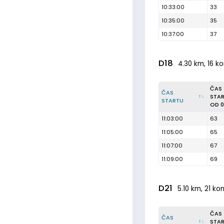
10:33:00
33
10:35:00
35
10:37:00
37
D18
4.30 km, 16 ko
ČAS
ČAS
STA
STARTU
OD 0
11:03:00
63
11:05:00
65
11:07:00
67
11:09:00
69
D21
5.10 km, 21 kon
ČAS
ČAS
STA