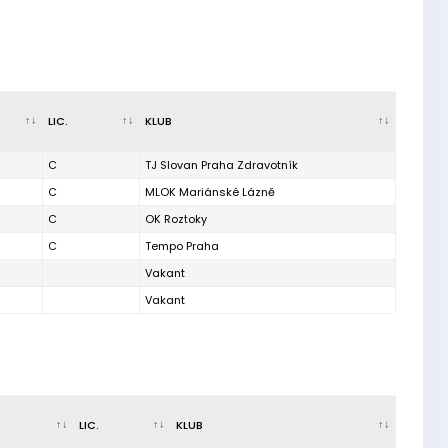
LIC.
KLUB
C
TJ Slovan Praha Zdravotník
C
MLOK Mariánské Lázně
C
OK Roztoky
C
Tempo Praha
Vakant
Vakant
P
LIC.
KLUB