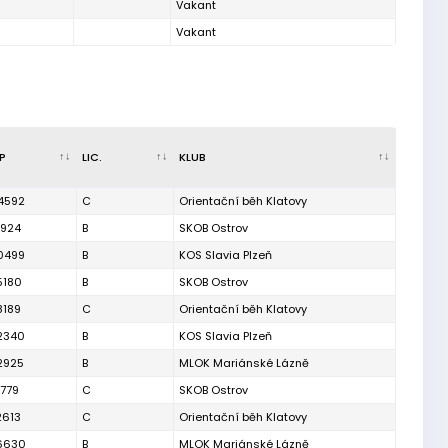
Vakant
Vakant
IP
LIC.
KLUB
4592
C
Orientační běh Klatovy
3924
B
SKOB Ostrov
0499
B
KOS Slavia Plzeň
5180
B
SKOB Ostrov
8189
C
Orientační běh Klatovy
2340
B
KOS Slavia Plzeň
2925
B
MLOK Mariánské Lázně
779
C
SKOB Ostrov
2613
C
Orientační běh Klatovy
6630
B
MLOK Mariánské Lázně