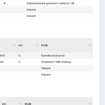
B
Západočeské sportovní centrum OB
Vakant
Vakant
P
LIC.
KLUB
647
C
Kometa Kralovice
130
C
Orientační běh Klatovy
Vakant
Vakant
LIC.
KLUB