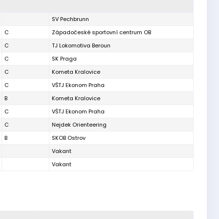
SV Pechbrunn
C
Západočeské sportovní centrum OB
C
TJ Lokomotiva Beroun
C
SK Praga
C
Kometa Kralovice
C
VŠTJ Ekonom Praha
B
Kometa Kralovice
C
VŠTJ Ekonom Praha
C
Nejdek Orienteering
B
SKOB Ostrov
Vakant
Vakant