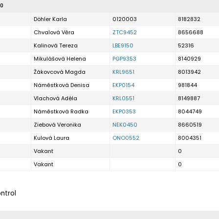
0
Döhler Karla
0120003
8182832
Chvalová Věra
ZTC9452
8656688
Kalinová Tereza
LBE9150
52316
Mikulášová Helena
PGP9353
8140929
Žákovcová Magda
KRL9651
8013942
Náměstková Denisa
EKP0154
981844
Vlachová Adéla
KRL0551
8149887
Náměstková Radka
EKP0353
8044749
Ziebová Veronika
NEK0450
8660519
Kulová Laura
ONO0552
8004351
Vakant
0
Vakant
0
ontrol