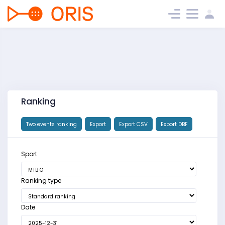
Ranking
Two events ranking
Export
Export CSV
Export DBF
Sport
Ranking type
Date