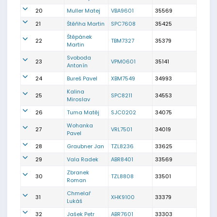
20
Muller Matej
VBA9601
35569
21
Štěňha Martin
SPC7608
35425
Štěpánek
22
TBM7327
35379
Martin
Svoboda
23
VPM0601
35141
Antonín
24
Bureš Pavel
XBM7549
34993
Kalina
25
SPC8211
34553
Miroslav
26
Tuma Matěj
SJC0202
34075
Wohanka
27
VRL7501
34019
Pavel
28
Graubner Jan
TZL8236
33625
29
Vala Radek
ABR8401
33569
Zbranek
30
TZL8808
33501
Roman
Chmelař
31
XHK9100
33379
Lukáš
32
Jašek Petr
ABR7601
33303