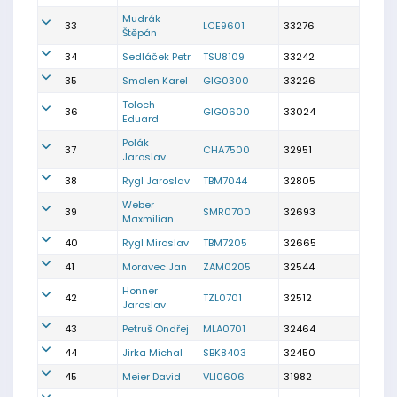
Mudrák
33
LCE9601
33276
Štěpán
34
Sedláček Petr
TSU8109
33242
35
Smolen Karel
GIG0300
33226
Toloch
36
GIG0600
33024
Eduard
Polák
37
CHA7500
32951
Jaroslav
38
Rygl Jaroslav
TBM7044
32805
Weber
39
SMR0700
32693
Maxmilian
40
Rygl Miroslav
TBM7205
32665
41
Moravec Jan
ZAM0205
32544
Honner
42
TZL0701
32512
Jaroslav
43
Petruš Ondřej
MLA0701
32464
44
Jirka Michal
SBK8403
32450
45
Meier David
VLI0606
31982