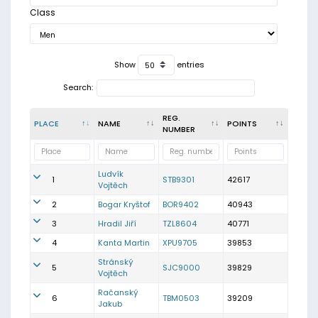
Class
Show
entries
Search:
REG.
PLACE
NAME
POINTS
NUMBER
Ludvík
1
STB9301
42617
Vojtěch
2
Bogar Kryštof
BOR9402
40943
3
Hradil Jiří
TZL8604
40771
4
Kanta Martin
XPU9705
39853
Stránský
5
SJC9000
39829
Vojtěch
Račanský
6
TBM0503
39209
Jakub