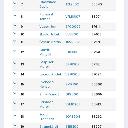
Chovanec
7
TZL9502
38640
David
Kamaryt
8
VPM8807
38074
Tomáš
9
Vacek Jan
SPC0009
37611
10
Škoda Jakub
VLI8800
37403
11
Ševčík Martin
TBM7632
37271
Ludvík
12
STB9801
37246
Matyáš
Pospíšek
13
DKP8902
37156
Marek
14
Laciga Radek
VSP8200
37094
Svoboda
15
SMR7901
36860
Honza
16
Zrník Tomáš
GIG0601
36695
Hasman
17
VPM0201
36413
Marek
Bogar
18
BOR8904
36292
František
19
Stránský Jiří
STB8100
35907