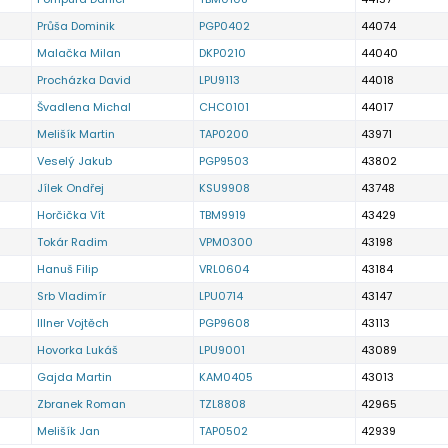
Průša Dominik
PGP0402
44074
Malačka Milan
DKP0210
44040
Procházka David
LPU9113
44018
Švadlena Michal
CHC0101
44017
Melišík Martin
TAP0200
43971
Veselý Jakub
PGP9503
43802
Jílek Ondřej
KSU9908
43748
Horčička Vít
TBM9919
43429
Tokár Radim
VPM0300
43198
Hanuš Filip
VRL0604
43184
Srb Vladimír
LPU0714
43147
Illner Vojtěch
PGP9608
43113
Hovorka Lukáš
LPU9001
43089
Gajda Martin
KAM0405
43013
Zbranek Roman
TZL8808
42965
Melišík Jan
TAP0502
42939