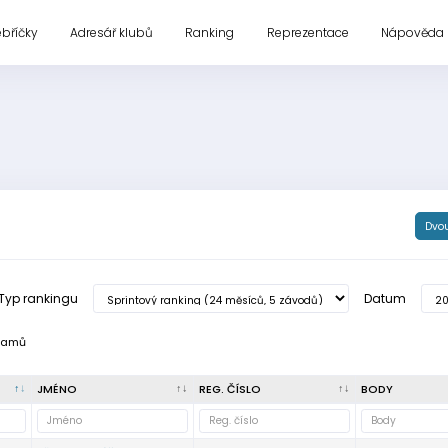
ebříčky
Adresář klubů
Ranking
Reprezentace
Nápověda
Dvo
Typ rankingu
Datum
namů
JMÉNO
REG. ČÍSLO
BODY