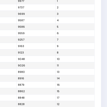
9977
1
9737
2
9699
3
9587
4
9586
5
9559
6
9257
7
9163
9
9123
8
9048
10
9026
11
8980
13
8916
14
8879
16
8862
15
8848
17
8828
12