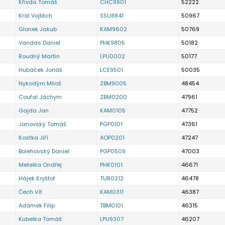
Křivda Tomáš
CHC9901
52222
Král Vojtěch
SSU8841
50967
Glonek Jakub
KAM9602
50769
Vandas Daniel
PHK9805
50182
Roudný Martin
LPU0002
50177
Hubáček Jonáš
LCE9501
50035
Nykodým Miloš
ZBM9005
48454
Coufal Jáchym
ZBM0200
47961
Gajda Jan
KAM0105
47752
Janovský Tomáš
PGP0101
47361
Kostka Jiří
AOP0201
47247
Bolehovský Daniel
PGP0509
47003
Metelka Ondřej
PHK0101
46671
Hájek Kryštof
TUR0212
46478
Čech Vít
KAM0311
46387
Adámek Filip
TBM0101
46315
Kubelka Tomáš
LPU9307
46207