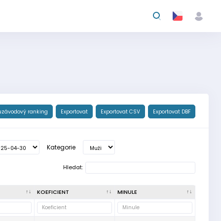
uzávodový ranking
Exportovat
Exportovat CSV
Exportovat DBF
Kategorie
Hledat:
KOEFICIENT
MINULE