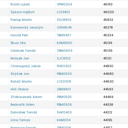
Richtr Lukáš
VPM0204
46193
Sýkora Vojtěch
LCE9801
46020
Poklop Martin
SSU8802
45833
Kamenický Jeroným
OSN9549
45378
Horvát Petr
TBM9437
45334
Škvor Ota
KAM9900
45139
Urbánek Tomáš
ZBM0604
45136
Mrázek Jan
SJC8102
45121
Chaloupský Jakub
PHK0302
44830
Strýček Jan
PBM0503
44680
Roháč Martin
LCE0308
44630
Hirš Otakar
ZBM9801
44593
Zřídkaveselý Adam
PBM0505
44469
Bednařík Vilém
PBM0509
44338
Dohnálek Tomáš
SHK0403
44212
Lima Tomas
KAM0114
44195
Pompura Daniel
TBM0108
44157