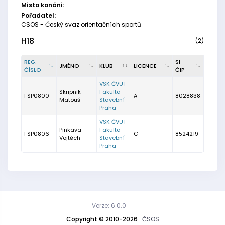
Místo konání:
Pořadatel:
CSOS - Český svaz orientačních sportů
H18
(2)
REG.
SI
JMÉNO
KLUB
LICENCE
ČÍSLO
ČIP
VSK ČVUT
Skripnik
Fakulta
FSP0800
A
8028838
Matouš
Stavební
Praha
VSK ČVUT
Pinkava
Fakulta
FSP0806
C
8524219
Vojtěch
Stavební
Praha
Verze: 6.0.0
Copyright © 2010-2026
ČSOS