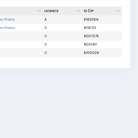
LICENCE
SI ČIP
ní Praha
A
8183056
ní Praha
C
8116721
C
8007275
C
8001411
C
8100026