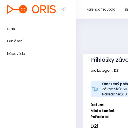
Kalendář závodů
Ž
ORIS
Přihlášení
Nápověda
Přihlášky záv
pro kategorii: D21
Omezený poče
Závodníků: 50
Náhradníků: 0
Datum:
Místo konání:
Pořadatel:
D21