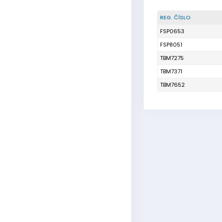
REG. ČÍSLO
FSP0653
FSP8051
TBM7275
TBM7371
TBM7652