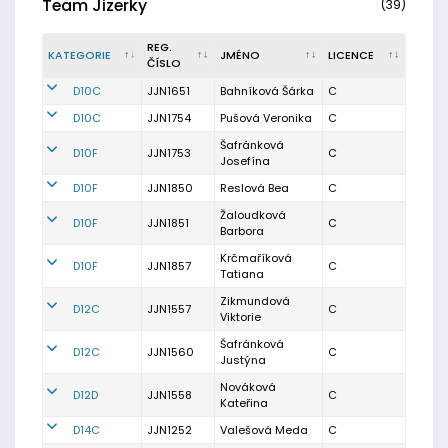
Team Jizerky
(39)
REG.
KATEGORIE
JMÉNO
LICENCE
ČÍSLO
D10C
JJN1651
Bahníková Šárka
C
D10C
JJN1754
Pušová Veronika
C
Šafránková
D10F
JJN1753
C
Josefína
D10F
JJN1850
Reslová Bea
C
Žaloudková
D10F
JJN1851
C
Barbora
Krčmaříková
D10F
JJN1857
C
Tatiana
Zikmundová
D12C
JJN1557
C
Viktorie
Šafránková
D12C
JJN1560
C
Justýna
Nováková
D12D
JJN1558
C
Kateřina
D14C
JJN1252
Valešová Meda
C