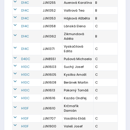
D14C
JJN1255
Auerová Karolína
B
D14C
JJN1352
Valtrová Tea
B
D14C
JJN1353
Hájková Alžběta
B
D14C
JJN1358
Lánská Elena
C
Zikmundová
D14C
JJN1362
B
Adéla
Vyskočilová
D14C
JJN1371
C
Edita
D40C
JJN8551
Pušová Michaela
C
H10C
JJN1603
Suchý Josef
C
H10C
JJN1605
Kysilka Arnošt
C
H10C
JJN1608
Beránek Martin
C
H10C
JJN1613
Pokorný Tomáš
C
H10C
JJN1616
Kazda Ondřej
C
Krčmařík
H10F
JJN1610
Damián
H10F
JJN1707
Vosáhlo Eliáš
C
H10F
JJN1900
Valeš Josef
C