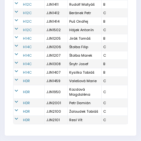
H12C
JJN1411
Rudolf Matyáš
B
H12C
JJN1412
Beránek Petr
C
H12C
JJN1414
Puš Ondřej
B
H12C
JJN1502
Hájek Antonín
C
H14C
JJN1205
Jirák Tomáš
B
H14C
JJN1206
Štolba Filip
C
H14C
JJN1207
Štolba Marek
C
H14C
JJN1308
Šnytr Josef
B
H14C
JJN1407
Kysilka Tobiáš
B
HDR
JJN1459
Valešová Marie
C
Kazdová
HDR
JJN1950
C
Magdaléna
HDR
JJN2001
Petr Damián
C
HDR
JJN2100
Žaloudek Tobiáš
C
HDR
JJN2101
Resl Vít
C