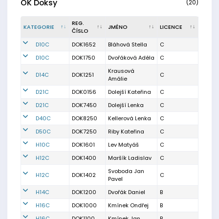
OK Doksy
(20)
REG.
KATEGORIE
JMÉNO
LICENCE
ČÍSLO
D10C
DOK1652
Bláhová Stella
C
D10C
DOK1750
Dvořáková Adéla
C
Krausová
D14C
DOK1251
C
Amálie
D21C
DOK0156
Dolejší Kateřina
C
D21C
DOK7450
Dolejší Lenka
C
D40C
DOK8250
Kellerová Lenka
C
D50C
DOK7250
Riby Kateřina
C
H10C
DOK1601
Lev Matyáš
C
H12C
DOK1400
Maršík Ladislav
C
Svoboda Jan
H12C
DOK1402
C
Pavel
H14C
DOK1200
Dvořák Daniel
B
H16C
DOK1000
Kmínek Ondřej
B
H16C
DOK1100
Kmínek Jan
B