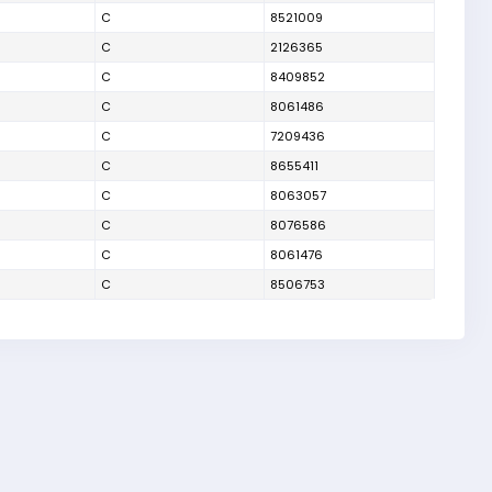
C
8521009
C
2126365
C
8409852
C
8061486
C
7209436
C
8655411
C
8063057
C
8076586
C
8061476
C
8506753