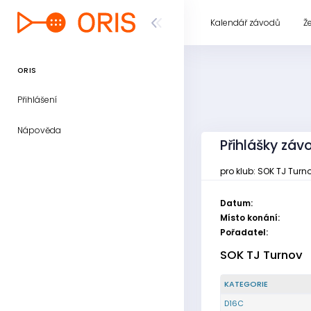
Kalendář závodů
Ž
ORIS
Přihlášení
Nápověda
Přihlášky záv
pro klub: SOK TJ Turn
Datum:
Místo konání:
Pořadatel:
SOK TJ Turnov
KATEGORIE
D16C