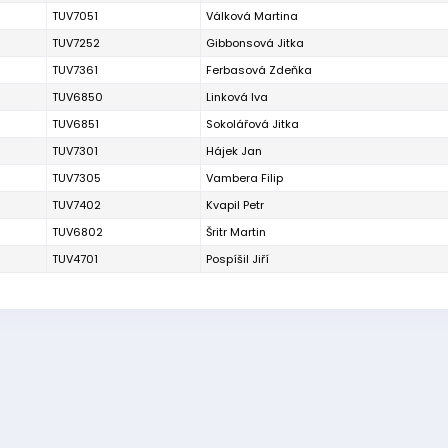
TUV7051
Válková Martina
TUV7252
Gibbonsová Jitka
TUV7361
Ferbasová Zdeňka
TUV6850
Linková Iva
TUV6851
Sokolářová Jitka
TUV7301
Hájek Jan
TUV7305
Vambera Filip
TUV7402
Kvapil Petr
TUV6802
Šritr Martin
TUV4701
Pospíšil Jiří