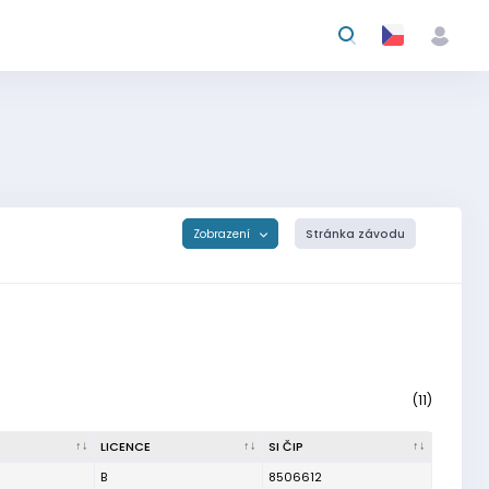
Zobrazení
Stránka závodu
(11)
LICENCE
SI ČIP
B
8506612