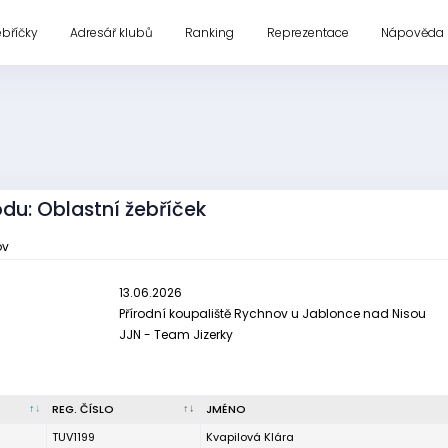
ebříčky
Adresář klubů
Ranking
Reprezentace
Nápověda
odu: Oblastní žebříček
ov
13.06.2026
Přírodní koupaliště Rychnov u Jablonce nad Nisou
JJN - Team Jizerky
REG. ČÍSLO
JMÉNO
TUV1199
Kvapilová Klára