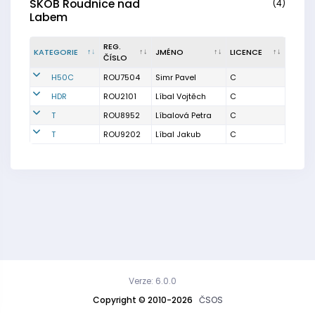
SKOB Roudnice nad
(4)
Labem
REG.
KATEGORIE
JMÉNO
LICENCE
ČÍSLO
H50C
ROU7504
Simr Pavel
C
HDR
ROU2101
Líbal Vojtěch
C
T
ROU8952
Líbalová Petra
C
T
ROU9202
Líbal Jakub
C
Verze: 6.0.0
Copyright © 2010-2026
ČSOS