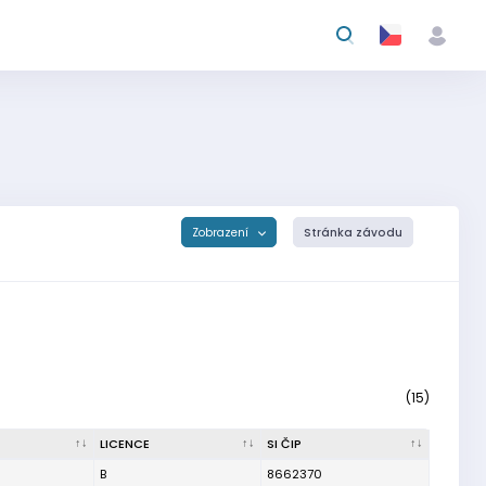
Zobrazení
Stránka závodu
(15)
LICENCE
SI ČIP
B
8662370