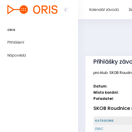
Kalendář závodů
Ž
ORIS
Přihlášení
Nápověda
Přihlášky závo
pro klub: SKOB Roud
Datum:
Místo konání:
Pořadatel:
SKOB Roudnice
KATEGORIE
D16C