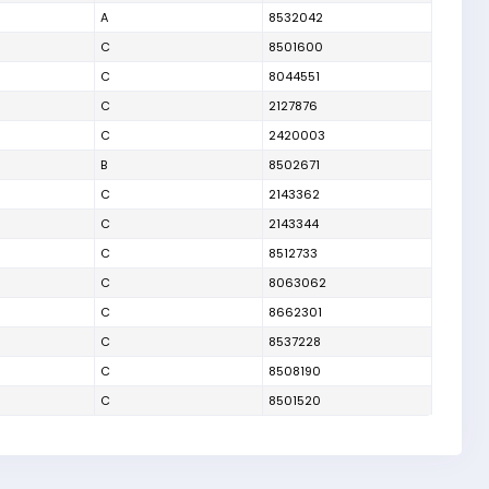
A
8532042
C
8501600
C
8044551
C
2127876
C
2420003
B
8502671
C
2143362
C
2143344
C
8512733
C
8063062
C
8662301
C
8537228
C
8508190
C
8501520