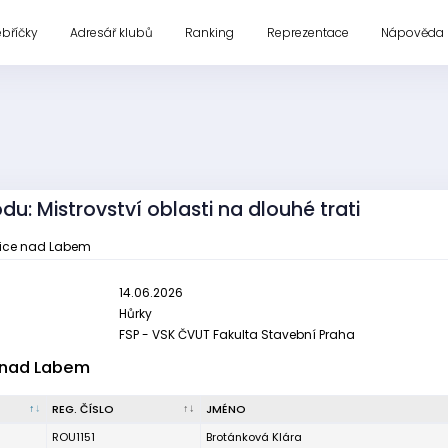
ebříčky
Adresář klubů
Ranking
Reprezentace
Nápověda
du: Mistrovství oblasti na dlouhé trati
nice nad Labem
14.06.2026
Hůrky
FSP - VSK ČVUT Fakulta Stavební Praha
 nad Labem
REG. ČÍSLO
JMÉNO
ROU1151
Brotánková Klára