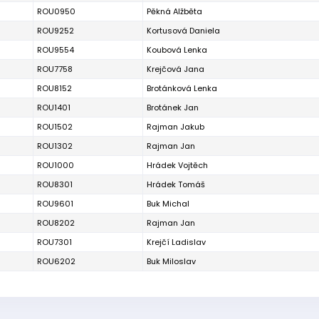
ROU0950
Pěkná Alžběta
ROU9252
Kortusová Daniela
ROU9554
Koubová Lenka
ROU7758
Krejčová Jana
ROU8152
Brotánková Lenka
ROU1401
Brotánek Jan
ROU1502
Rajman Jakub
ROU1302
Rajman Jan
ROU1000
Hrádek Vojtěch
ROU8301
Hrádek Tomáš
ROU9601
Buk Michal
ROU8202
Rajman Jan
ROU7301
Krejčí Ladislav
ROU6202
Buk Miloslav