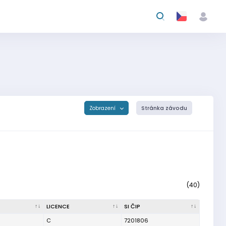
Zobrazení
Stránka závodu
(40)
LICENCE
SI ČIP
C
7201806