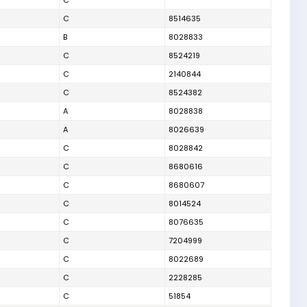
C
C
8514635
B
8028833
C
8524219
C
2140844
C
8524382
A
8028838
A
8026639
C
8028842
C
8680616
C
8680607
C
8014524
C
8076635
C
7204999
C
8022689
C
2228285
C
51854