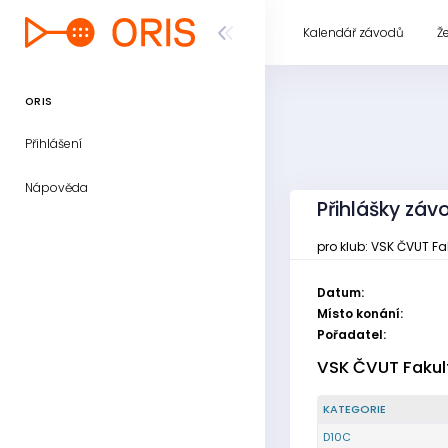
Kalendář závodů
Ž
ORIS
Přihlášení
Nápověda
Přihlášky záv
pro klub: VSK ČVUT F
Datum:
Místo konání:
Pořadatel:
VSK ČVUT Fakul
KATEGORIE
D10C