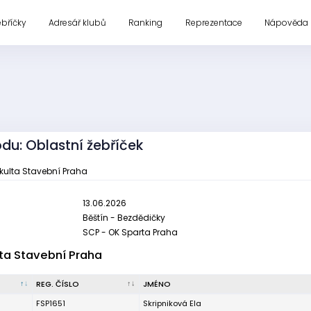
ebříčky
Adresář klubů
Ranking
Reprezentace
Nápověda
odu: Oblastní žebříček
akulta Stavební Praha
13.06.2026
Běštín - Bezdědičky
SCP - OK Sparta Praha
ta Stavební Praha
REG. ČÍSLO
JMÉNO
FSP1651
Skripniková Ela