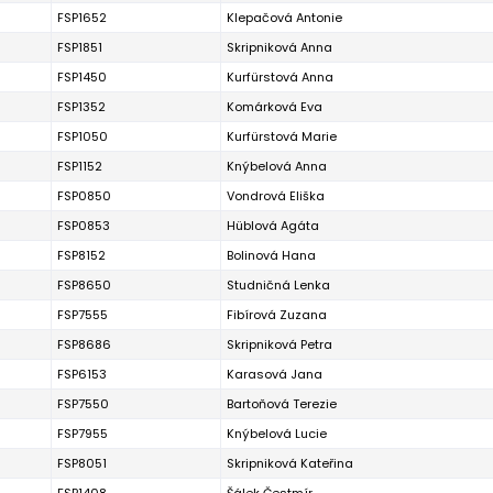
FSP1652
Klepačová Antonie
FSP1851
Skripniková Anna
FSP1450
Kurfürstová Anna
FSP1352
Komárková Eva
FSP1050
Kurfürstová Marie
FSP1152
Knýbelová Anna
FSP0850
Vondrová Eliška
FSP0853
Hüblová Agáta
FSP8152
Bolinová Hana
FSP8650
Studničná Lenka
FSP7555
Fibírová Zuzana
FSP8686
Skripniková Petra
FSP6153
Karasová Jana
FSP7550
Bartoňová Terezie
FSP7955
Knýbelová Lucie
FSP8051
Skripniková Kateřina