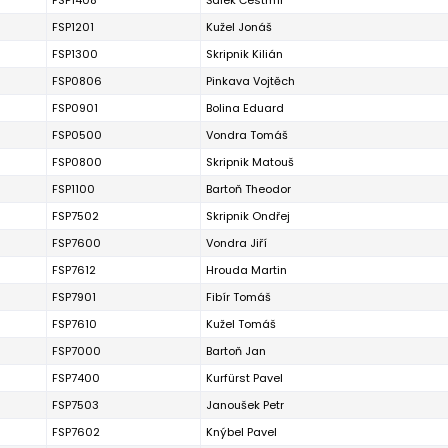
FSP1408
Šálek Čestmír
FSP1201
Kužel Jonáš
FSP1300
Skripnik Kilián
FSP0806
Pinkava Vojtěch
FSP0901
Bolina Eduard
FSP0500
Vondra Tomáš
FSP0800
Skripnik Matouš
FSP1100
Bartoň Theodor
FSP7502
Skripnik Ondřej
FSP7600
Vondra Jiří
FSP7612
Hrouda Martin
FSP7901
Fibír Tomáš
FSP7610
Kužel Tomáš
FSP7000
Bartoň Jan
FSP7400
Kurfürst Pavel
FSP7503
Janoušek Petr
FSP7602
Knýbel Pavel