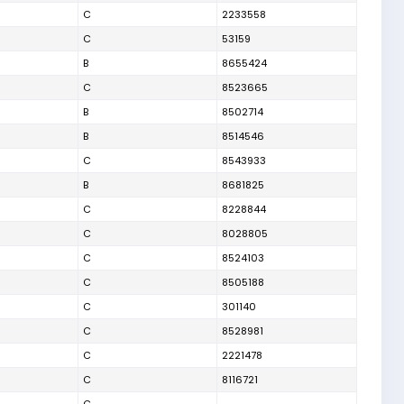
C
2233558
C
53159
B
8655424
C
8523665
B
8502714
B
8514546
C
8543933
B
8681825
C
8228844
C
8028805
C
8524103
C
8505188
C
301140
C
8528981
C
2221478
C
8116721