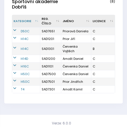
Sportovní akademie
(8)
Dobříš
REG.
KATEGORIE
JMÉNO
LICENCE
ČÍSLO
D50C
SAD7651
Priorová Daniela
C
H14C
SAD1201
Prior Jiří
C
Červenka
H14C
SAD1301
B
Vojtěch
H14D
SAD1200
Arnošt Daniel
C
H16C
SAD1101
Červenka Daniel
C
H50C
SAD7500
Červenka Daniel
C
H50C
SAD7501
Prior Jindřich
C
T4
SAD7301
Arnošt Kamil
C
Verze: 6.0.0