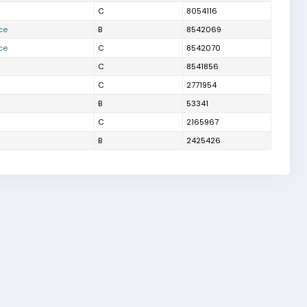
C
8054116
ce
B
8542069
ce
C
8542070
C
8541856
C
2771954
B
53341
C
2165967
B
2425426