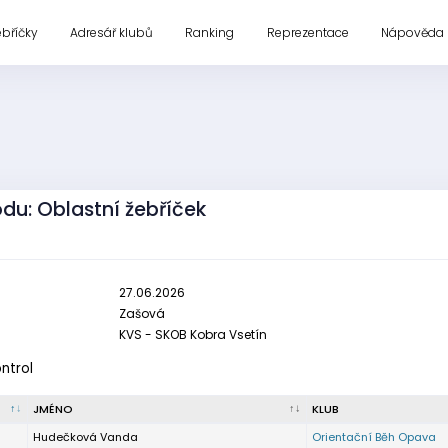
ebříčky
Adresář klubů
Ranking
Reprezentace
Nápověda
odu: Oblastní žebříček
27.06.2026
Zašová
KVS - SKOB Kobra Vsetín
ontrol
JMÉNO
KLUB
Hudečková Vanda
Orientační Běh Opava