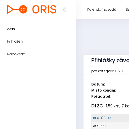
Kalendář závodů
Ž
ORIS
Přihlášení
Nápověda
Přihlášky záv
pro kategorii: D12C
Datum:
Místo konání:
Pořadatel:
D12C
1.59 km, 7 k
REG. ČÍSLO
AOP1551