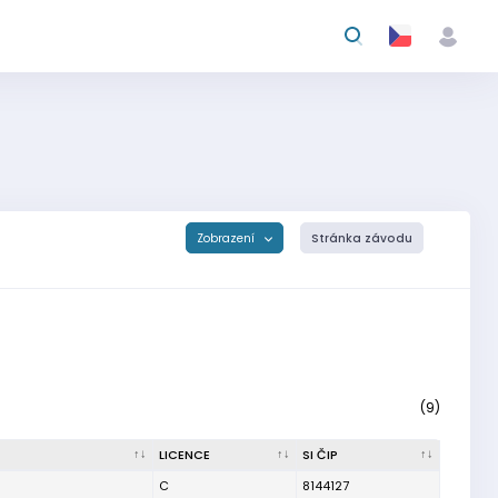
Zobrazení
Stránka závodu
(9)
LICENCE
SI ČIP
C
8144127