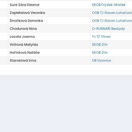
Surá Sára Eleanor
SKOB Frýdek-Místek
Zapletalová Veronika
OOB TJ Slovan Luhačovi
Žmolíková Dominika
OOB TJ Slovan Luhačovi
Chodurová Nina
O-RUNNAŘI Beskydy
Lasota Joanna
TJ TŽ Třinec
Vintrová Matylda
SKOB Zlín
Hořínková Natálie
SKOB Zlín
Starostová Ema
OB Vizovice