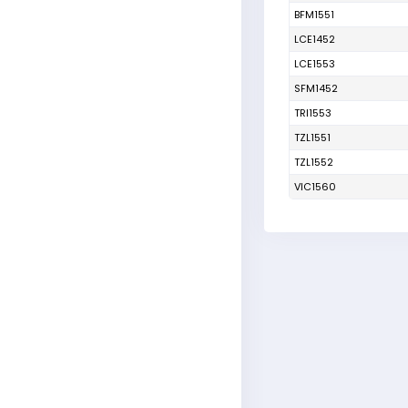
BFM1551
LCE1452
LCE1553
SFM1452
TRI1553
TZL1551
TZL1552
VIC1560