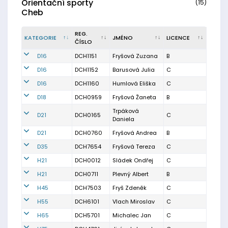
Orientační sporty
(15)
Cheb
REG.
KATEGORIE
JMÉNO
LICENCE
ČÍSLO
D16
DCH1151
Fryšová Zuzana
B
D16
DCH1152
Barusová Julia
C
D16
DCH1160
Humlová Eliška
C
D18
DCH0959
Fryšová Žaneta
B
Trpáková
D21
DCH0165
C
Daniela
D21
DCH0760
Fryšová Andrea
B
D35
DCH7654
Fryšová Tereza
C
H21
DCH0012
Sládek Ondřej
C
H21
DCH0711
Plevný Albert
B
H45
DCH7503
Fryš Zdeněk
C
H55
DCH6101
Vlach Miroslav
C
H65
DCH5701
Michalec Jan
C