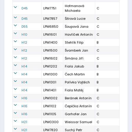
Hofmanová
D45
LPM7751
C
Michaela
D45
LPM7857
Šitrová Lucie
C
D55
LPM6850
Šoupová Jana
C
H10
LPM1601
Havlíček Antonín
C
H12
LPM1400
Stehlík Filip
B
H12
LPM1500
Švamberk Jan
C
H12
LPM1602
Šimána Jiří
C
H14
LPM1202
Fiala Jakub
B
H14
LPM1300
Čech Martin
B
H14
LPM1301
Polívka Vojtěch
B
H14
LPM1401
Fiala Matěj
B
H16
LPM1002
Beránek Antonín
C
H16
LPM1102
Čepička Antonín
C
H16
LPM1105
Garhofer Jan
C
H21
LPM0300
Weissar Samuel
C
H21
LPM7820
Suchý Petr
C