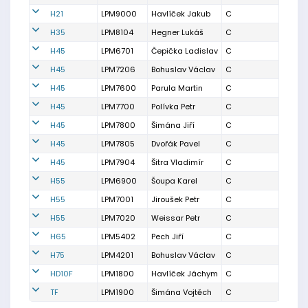
H21
LPM9000
Havlíček Jakub
C
H35
LPM8104
Hegner Lukáš
C
H45
LPM6701
Čepička Ladislav
C
H45
LPM7206
Bohuslav Václav
C
H45
LPM7600
Parula Martin
C
H45
LPM7700
Polívka Petr
C
H45
LPM7800
Šimána Jiří
C
H45
LPM7805
Dvořák Pavel
C
H45
LPM7904
Šitra Vladimír
C
H55
LPM6900
Šoupa Karel
C
H55
LPM7001
Jiroušek Petr
C
H55
LPM7020
Weissar Petr
C
H65
LPM5402
Pech Jiří
C
H75
LPM4201
Bohuslav Václav
C
HD10F
LPM1800
Havlíček Jáchym
C
TF
LPM1900
Šimána Vojtěch
C