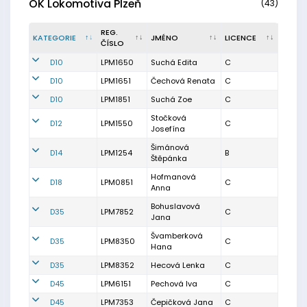
OK Lokomotiva Plzeň
(43)
REG.
KATEGORIE
JMÉNO
LICENCE
ČÍSLO
D10
LPM1650
Suchá Edita
C
D10
LPM1651
Čechová Renata
C
D10
LPM1851
Suchá Zoe
C
Stočková
D12
LPM1550
C
Josefína
Šimánová
D14
LPM1254
B
Štěpánka
Hofmanová
D18
LPM0851
C
Anna
Bohuslavová
D35
LPM7852
C
Jana
Švamberková
D35
LPM8350
C
Hana
D35
LPM8352
Hecová Lenka
C
D45
LPM6151
Pechová Iva
C
D45
LPM7353
Čepičková Jana
C