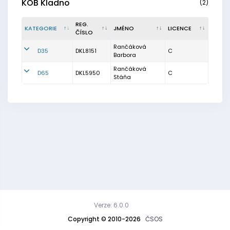
KOB Kladno
(2)
REG.
KATEGORIE
JMÉNO
LICENCE
ČÍSLO
Rančáková
D35
DKL8151
C
Barbora
Rančáková
D65
DKL5950
C
Stáňa
Verze: 6.0.0
Copyright © 2010-2026
ČSOS