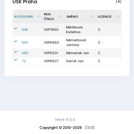
USK Praha
(4)
REG.
KATEGORIE
JMÉNO
LICENCE
ČÍSLO
Městková
D45
VSP7650
C
Kateřina
Němečková
D55
VSP6650
C
Jarmila
H55
VSP6201
Němeček Jan
C
T2
VSP6507
Semík Jan
C
Verze: 6.0.0
Copyright © 2010-2026
ČSOS