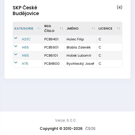
SKP České
(4)
Budějovice
REG.
KATEGORIE
JMÉNO
LICENCE
ČÍSLO
H21C
PCB9401
Hulec Filip
C
H65
PCB5901
Blabla Zdeněk
C
H65
PCB6101
Hošek Lubomír
C
H75
PCB4800
Rychtecký Josef
C
Verze: 6.0.0
Copyright © 2010-2026
ČSOS