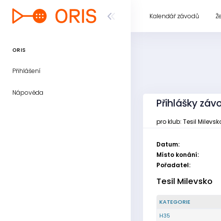
Kalendář závodů
Ž
ORIS
Přihlášení
Nápověda
Přihlášky závo
pro klub: Tesil Milevsk
Datum:
Místo konání:
Pořadatel:
Tesil Milevsko
KATEGORIE
H35