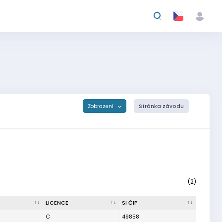
Zobrazení
Stránka závodu
(2)
LICENCE
SI ČIP
C
49858