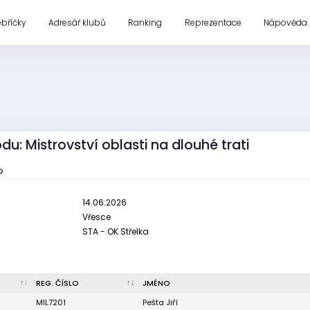
ebříčky
Adresář klubů
Ranking
Reprezentace
Nápověda
du: Mistrovství oblasti na dlouhé trati
o
14.06.2026
Vřesce
STA - OK Střelka
REG. ČÍSLO
JMÉNO
MIL7201
Pešta Jiří