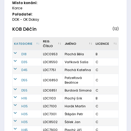
Místo konání:
Korce
Pořadatel:
DOK - OK Doksy
KOB Děčín
(12)
REG.
KATEGORIE
JMÉNO
LICENCE
ČÍSLO
D18
LDC0953
Plachá Běla
B
D35
LDC8550
Vaňková Saša
C
D45
LDC7751
Plachá Kateřina
C
Patzeltová
D55
LDC6850
C
Beatrice
D55
LDC6851
Burdová Simona
C
H16
LDC1103
Plachý Erik
B
H35
LDC7100
Horák Martin
C
H35
LDC7301
Štěpán Petr
C
H35
LDC8502
Šálek Jan
C
H45
LDC7900
Plachý Jiří
C