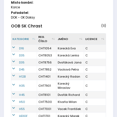
Místo konání:
Korce
Pořadatel:
DOK - OK Doksy
OOB SK Chrast
(11)
REG.
KATEGORIE
JMÉNO
LICENCE
ČÍSLO
D16
CHT1054
Korecká Eva
C
D35
CHT8053
Korecká Lenka
C
D35
CHT8756
Dvořáková Jana
C
D45
CHT7852
Vacková Petra
C
H12B
CHT1401
Korecký Radan
C
Korecký
H35
CHT7901
C
Miroslav
H45
CHT8101
Dvořák Richard
C
H50
CHT7500
Klvaňa Milan
C
H55
CHT7001
Vacek František
C
HD10F
CHT1701
Korecký Marek
C