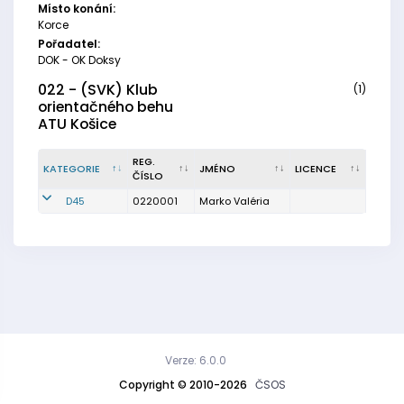
Místo konání:
Korce
Pořadatel:
DOK - OK Doksy
022 - (SVK) Klub
(1)
orientačného behu
ATU Košice
REG.
KATEGORIE
JMÉNO
LICENCE
ČÍSLO
D45
0220001
Marko Valéria
Verze: 6.0.0
Copyright © 2010-2026
ČSOS