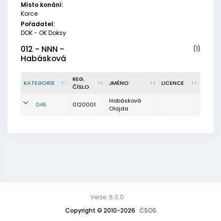
Místo konání:
Korce
Pořadatel:
DOK - OK Doksy
012 - NNN -
(1)
Habásková
REG.
KATEGORIE
JMÉNO
LICENCE
ČÍSLO
Habásková
D45
0120001
Olajda
Verze: 6.0.0
Copyright © 2010-2026
ČSOS