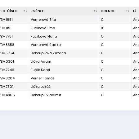
REG. ČÍSLO
JMÉNO
LICENCE
E1
VBM1651
Vernerová Zita
C
An
VBM1151
Fučíková Ema
B
An
VBM7751
Fučíková Hana
C
An
VBM8558
Vernerová Radka
C
An
VBM5754
Dokoupilová Zuzana
C
An
VBM0301
Lička Adam
C
An
VBM7246
Fučík Karel
C
An
VBM8204
Verner Tomáš
C
An
VBM7301
Lička Lukáš
C
An
VBM4806
Dokoupil Vladimír
C
An