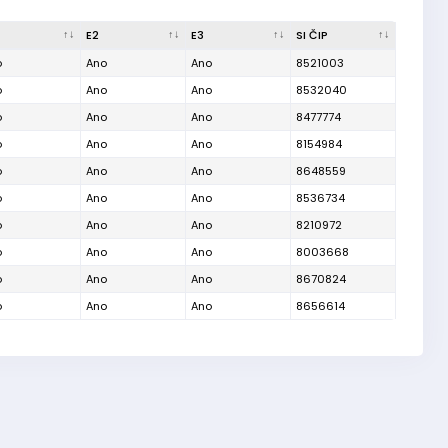
E2
E3
SI ČIP
o
Ano
Ano
8521003
o
Ano
Ano
8532040
o
Ano
Ano
8477774
o
Ano
Ano
8154984
o
Ano
Ano
8648559
o
Ano
Ano
8536734
o
Ano
Ano
8210972
o
Ano
Ano
8003668
o
Ano
Ano
8670824
o
Ano
Ano
8656614