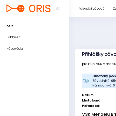
Kalendář závodů
Ž
ORIS
Přihlášení
Nápověda
Přihlášky zá
pro klub: VSK Mendel
Omezený poče
Závodníků: 95
Náhradníků: 0
Datum:
Místo konání:
Pořadatel:
VSK Mendelu Br