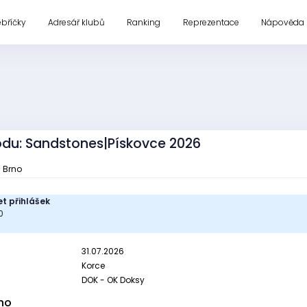
ebříčky
Adresář klubů
Ranking
Reprezentace
Nápověda
vodu: Sandstones|Pískovce 2026
u Brno
t přihlášek
0
31.07.2026
Korce
DOK - OK Doksy
no