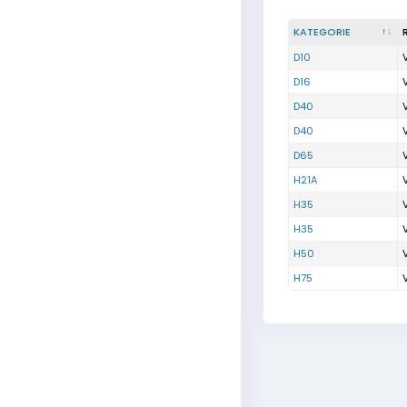
KATEGORIE
D10
D16
D40
D40
D65
H21A
H35
H35
H50
H75