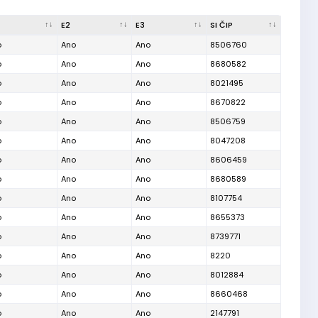
E2
E3
SI ČIP
o
Ano
Ano
8506760
o
Ano
Ano
8680582
o
Ano
Ano
8021495
o
Ano
Ano
8670822
o
Ano
Ano
8506759
o
Ano
Ano
8047208
o
Ano
Ano
8606459
o
Ano
Ano
8680589
o
Ano
Ano
8107754
o
Ano
Ano
8655373
o
Ano
Ano
8739771
o
Ano
Ano
8220
o
Ano
Ano
8012884
o
Ano
Ano
8660468
o
Ano
Ano
2147791