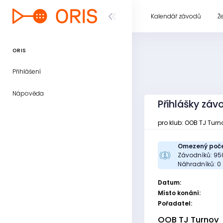
Kalendář závodů
Ž
ORIS
Přihlášení
Nápověda
Přihlášky zá
pro klub: OOB TJ Turn
Omezený poče
Závodníků: 95
Náhradníků: 0
Datum:
Místo konání:
Pořadatel:
OOB TJ Turnov