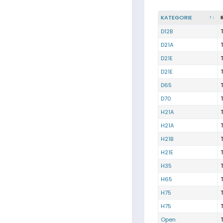
KATEGORIE
D12B
D21A
D21E
D21E
D65
D70
H21A
H21A
H21B
H21E
H35
H65
H75
H75
Open