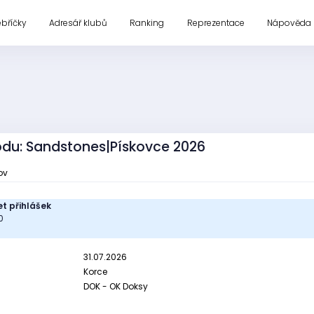
ebříčky
Adresář klubů
Ranking
Reprezentace
Nápověda
vodu: Sandstones|Pískovce 2026
ov
t přihlášek
0
31.07.2026
Korce
DOK - OK Doksy