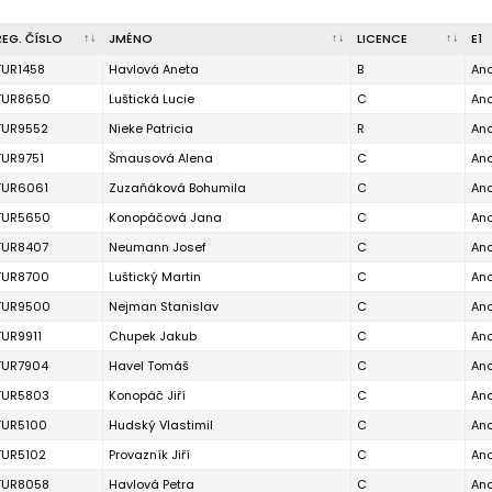
REG. ČÍSLO
JMÉNO
LICENCE
E1
TUR1458
Havlová Aneta
B
An
TUR8650
Luštická Lucie
C
An
TUR9552
Nieke Patricia
R
An
TUR9751
Šmausová Alena
C
An
TUR6061
Zuzaňáková Bohumila
C
An
TUR5650
Konopáčová Jana
C
An
TUR8407
Neumann Josef
C
An
TUR8700
Luštický Martin
C
An
TUR9500
Nejman Stanislav
C
An
TUR9911
Chupek Jakub
C
An
TUR7904
Havel Tomáš
C
An
TUR5803
Konopáč Jiří
C
An
TUR5100
Hudský Vlastimil
C
An
TUR5102
Provazník Jiří
C
An
TUR8058
Havlová Petra
C
An