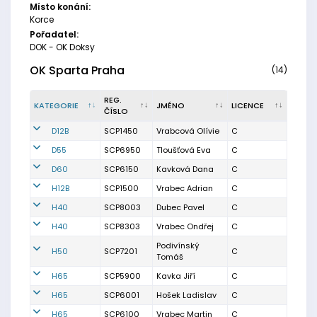
Místo konání:
Korce
Pořadatel:
DOK - OK Doksy
OK Sparta Praha
(14)
REG.
KATEGORIE
JMÉNO
LICENCE
ČÍSLO
D12B
SCP1450
Vrabcová Olívie
C
D55
SCP6950
Tloušťová Eva
C
D60
SCP6150
Kavková Dana
C
H12B
SCP1500
Vrabec Adrian
C
H40
SCP8003
Dubec Pavel
C
H40
SCP8303
Vrabec Ondřej
C
Podivínský
H50
SCP7201
C
Tomáš
H65
SCP5900
Kavka Jiří
C
H65
SCP6001
Hošek Ladislav
C
H65
SCP6100
Vrabec Martin
C