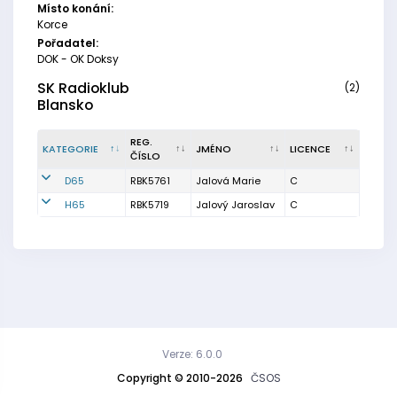
Místo konání:
Korce
Pořadatel:
DOK - OK Doksy
SK Radioklub
(2)
Blansko
REG.
KATEGORIE
JMÉNO
LICENCE
ČÍSLO
D65
RBK5761
Jalová Marie
C
H65
RBK5719
Jalový Jaroslav
C
Verze: 6.0.0
Copyright © 2010-2026
ČSOS