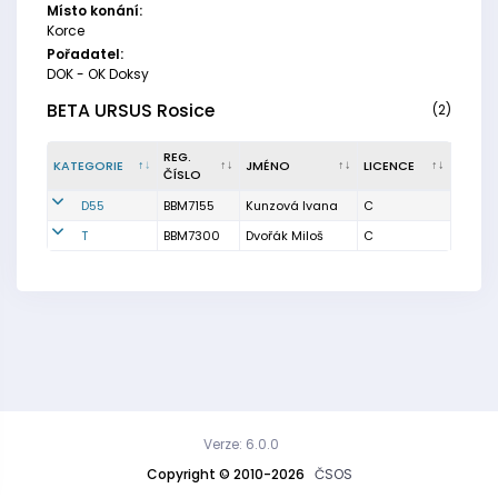
Místo konání:
Korce
Pořadatel:
DOK - OK Doksy
BETA URSUS Rosice
(2)
REG.
KATEGORIE
JMÉNO
LICENCE
ČÍSLO
D55
BBM7155
Kunzová Ivana
C
T
BBM7300
Dvořák Miloš
C
Verze: 6.0.0
Copyright © 2010-2026
ČSOS