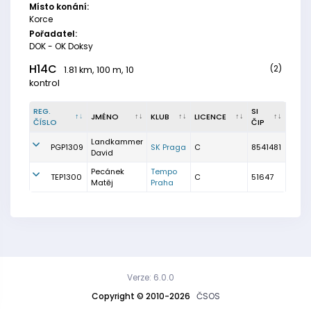
Místo konání:
Korce
Pořadatel:
DOK - OK Doksy
H14C
(2)
1.81 km, 100 m, 10
kontrol
REG.
SI
JMÉNO
KLUB
LICENCE
ČÍSLO
ČIP
Landkammer
PGP1309
SK Praga
C
8541481
David
Pecánek
Tempo
TEP1300
C
51647
Matěj
Praha
Verze: 6.0.0
Copyright © 2010-2026
ČSOS