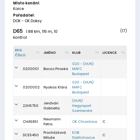
Místo konání:
Korce
Pořadatel:
DOK - OK Doksy
D65
(17)
1.88 km, 115 m, 10
kontrol
REG.
JMÉNO
KLUB
LICENCE
ČÍSLO
020 - (HUN)
0200001
Bacso Piroska
MAFC
Budapest
020 - (HUN)
0200002
Nyakas Klára
MAFC
Budapest
(HUN)
Jenővári
22H5750
Hegyisport
Gabriella
Szentendre
Neumann
CHA5851
OK Chrastava
C
Petra
Procházková
KOB
DCE5450
C
Miluše
Dobřichovice