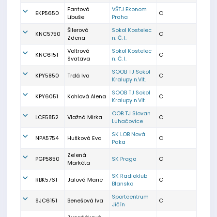
Fantová
VŠTJ Ekonom
EKP5650
C
Libuše
Praha
Šilerová
Sokol Kostelec
KNC5750
C
Zdena
n. Č. l.
Voltrová
Sokol Kostelec
KNC6151
C
Svatava
n. Č. l.
SOOB TJ Sokol
KPY5850
Trdá Iva
C
Kralupy n.Vlt.
SOOB TJ Sokol
KPY6051
Kohlová Alena
C
Kralupy n.Vlt.
OOB TJ Slovan
LCE5852
Vlažná Mirka
C
Luhačovice
SK LOB Nová
NPA5754
Hušková Eva
C
Paka
Zelená
PGP5850
SK Praga
C
Markéta
SK Radioklub
RBK5761
Jalová Marie
C
Blansko
Sportcentrum
SJC6151
Benešová Iva
C
Jičín