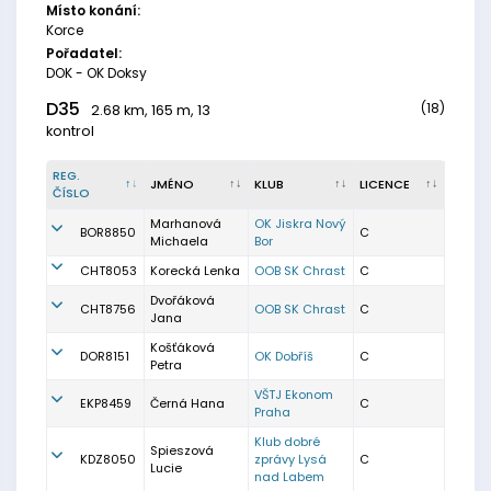
Místo konání:
Korce
Pořadatel:
DOK - OK Doksy
D35
(18)
2.68 km, 165 m, 13
kontrol
REG.
JMÉNO
KLUB
LICENCE
ČÍSLO
Marhanová
OK Jiskra Nový
BOR8850
C
Michaela
Bor
CHT8053
Korecká Lenka
OOB SK Chrast
C
Dvořáková
CHT8756
OOB SK Chrast
C
Jana
Košťáková
DOR8151
OK Dobříš
C
Petra
VŠTJ Ekonom
EKP8459
Černá Hana
C
Praha
Klub dobré
Spieszová
KDZ8050
zprávy Lysá
C
Lucie
nad Labem