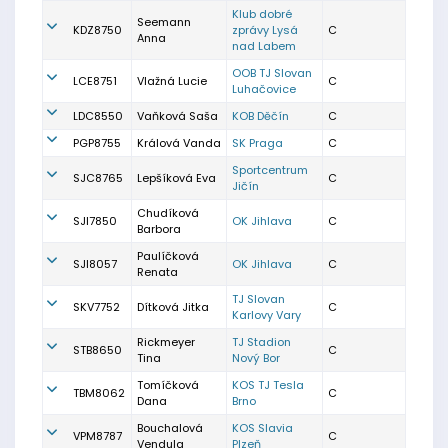
Klub dobré
Seemann
KDZ8750
zprávy Lysá
C
Anna
nad Labem
OOB TJ Slovan
LCE8751
Vlažná Lucie
C
Luhačovice
LDC8550
Vaňková Saša
KOB Děčín
C
PGP8755
Králová Vanda
SK Praga
C
Sportcentrum
SJC8765
Lepšíková Eva
C
Jičín
Chudíková
SJI7850
OK Jihlava
C
Barbora
Paulíčková
SJI8057
OK Jihlava
C
Renata
TJ Slovan
SKV7752
Dítková Jitka
C
Karlovy Vary
Rickmeyer
TJ Stadion
STB8650
C
Tina
Nový Bor
Tomíčková
KOS TJ Tesla
TBM8062
C
Dana
Brno
Bouchalová
KOS Slavia
VPM8787
C
Vendula
Plzeň