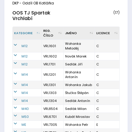
DKP - Oddíl OB Kotlářka
OOS TJ Spartak
(17)
Vrchlabí
REG.
KATEGORIE
JMÉNO
LICENCE
ČÍSLO
Wohanka
M12
VRL1601
C
Metoděj
M12
VRL1602
Novák Marek
C
M12
VRL1701
Sedlák Jiří
C
Wohanka
M14
VRL1201
C
Antonín
M14
VRL1301
Wohanka Jakub
C
M14
VRL1303
Štučka Štěpán
C
M14
VRL1304
Sedlák Antonín
C
M40
VRL8504
Sedlák Milan
C
M50
VRL6701
Kubát Miroslav
C
ME
VRL7305
Wohanka Petr
E