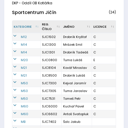
DKP - Oddíl OB Kotlářka
Sportcentrum Jičín
(24)
REG.
KATEGORIE
JMÉNO
LICENCE
ČÍSLO
M12
SJC1502
Drobník Kryštof
C
M14
SJC1300
Mrázek Emil
C
M14
SJC1301
Drobník Tadeáš
C
M20
SJC0800
Tuma Lukáš
E
M21
SJC8104
Kovář Miroslav
C
M21
SJC8500
Drobník Lukáš
C
M50
SJC7300
Kejval Jaromír
C
M50
SJC7305
Tuma Jaroslav
C
M50
SJC7531
Tomeš Petr
C
M60
SJC6000
Kuchař Pavel
C
M60
SJC6602
Antoš Svatopluk
C
MB
SJC7402
Šolc Jakub