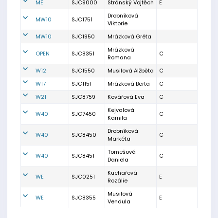
ME
SJC9000
Stránský Vojtěch
E
Drobníková
MW10
SJC1751
Viktorie
MW10
SJC1950
Mrázková Gréta
Mrázková
OPEN
SJC8351
C
Romana
W12
SJC1550
Musilová Alžběta
C
W17
SJC1151
Mrázková Berta
C
W21
SJC8759
Kovářová Eva
C
Kejvalová
W40
SJC7450
C
Kamila
Drobníková
W40
SJC8450
C
Markéta
Tomešová
W40
SJC8451
C
Daniela
Kuchařová
WE
SJC0251
E
Rozálie
Musilová
WE
SJC8355
E
Vendula