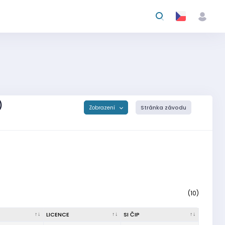
)
Zobrazení
Stránka závodu
(10)
LICENCE
SI ČIP