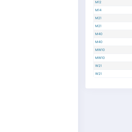
M12
M14
M21
M21
M40
M40
MW10
MW10
W21
W21