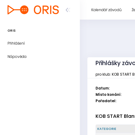
Kalendář závodů
Ž
ORIS
Přihlášení
Nápověda
Přihlášky záv
pro klub: KOB START 
Datum:
Místo konání:
Pořadatel:
KOB START Blan
KATEGORIE