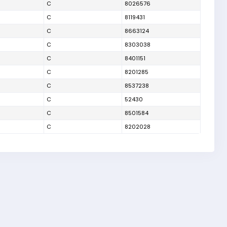
C
8026576
C
8119431
C
8663124
C
8303038
C
8401151
C
8201285
C
8537238
C
52430
C
8501584
C
8202028