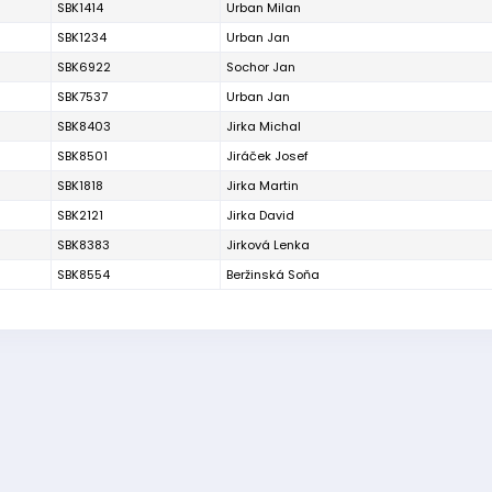
SBK1414
Urban Milan
SBK1234
Urban Jan
SBK6922
Sochor Jan
SBK7537
Urban Jan
SBK8403
Jirka Michal
SBK8501
Jiráček Josef
SBK1818
Jirka Martin
SBK2121
Jirka David
SBK8383
Jirková Lenka
SBK8554
Beržinská Soňa