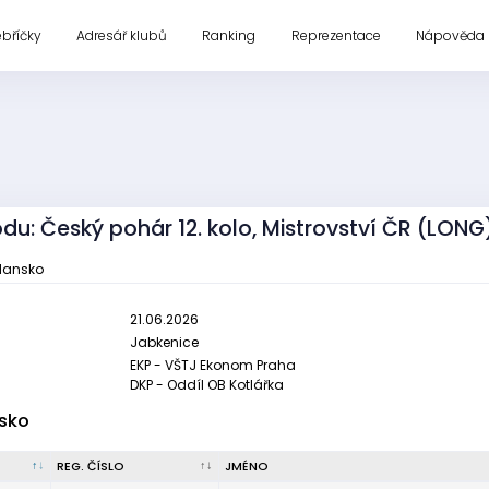
ebříčky
Adresář klubů
Ranking
Reprezentace
Nápověda
odu: Český pohár 12. kolo, Mistrovství ČR (LONG
Blansko
21.06.2026
Jabkenice
EKP - VŠTJ Ekonom Praha
DKP - Oddíl OB Kotlářka
sko
REG. ČÍSLO
JMÉNO