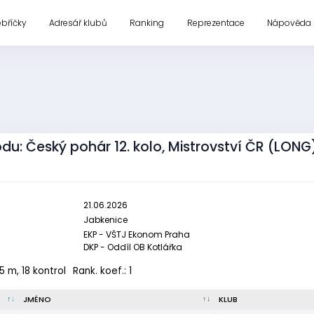
ebříčky
Adresář klubů
Ranking
Reprezentace
Nápověda
odu: Český pohár 12. kolo, Mistrovství ČR (LONG
21.06.2026
Jabkenice
EKP - VŠTJ Ekonom Praha
DKP - Oddíl OB Kotlářka
5 m, 18 kontrol
Rank. koef.: 1
JMÉNO
KLUB