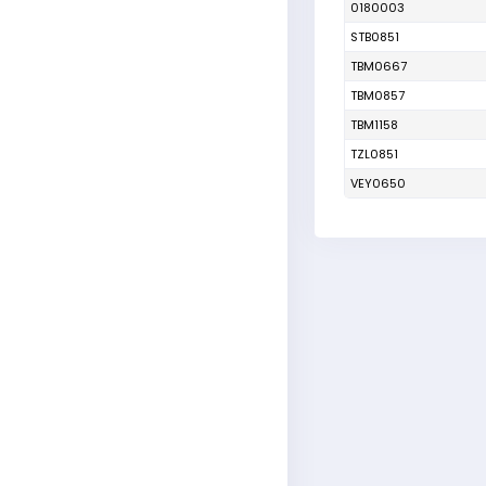
0180003
STB0851
TBM0667
TBM0857
TBM1158
TZL0851
VEY0650