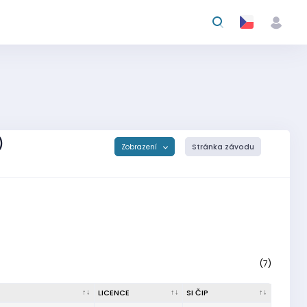
)
Zobrazení
Stránka závodu
(7)
LICENCE
SI ČIP